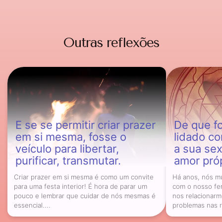
Outras reflexões
E se se permitir criar prazer
De que f
em si mesma, fosse o
lidado co
veículo para libertar,
a sua sex
purificar, transmutar.
amor pró
Criar prazer em si mesma é como um convite
Há anos, nós m
para uma festa interior! É hora de parar um
com o nosso fe
pouco e lembrar que cuidar de nós mesmas é
nos relacionar
essencial....
problemas nas r