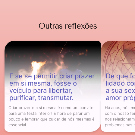
Outras reflexões
E se se permitir criar prazer
De que f
em si mesma, fosse o
lidado co
veículo para libertar,
a sua sex
purificar, transmutar.
amor pró
Criar prazer em si mesma é como um convite
Há anos, nós m
para uma festa interior! É hora de parar um
com o nosso fe
pouco e lembrar que cuidar de nós mesmas é
nos relacionar
essencial....
problemas nas r