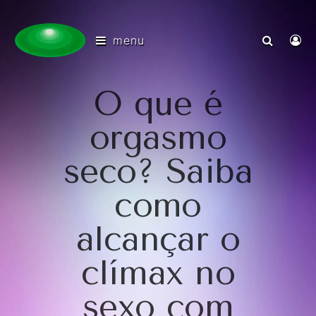
menu
O que é
orgasmo
seco? Saiba
como
alcançar o
clímax no
sexo com