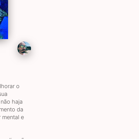
lhorar o
sua
 não haja
tamento da
 mental e