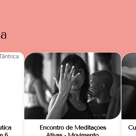
da
tica
Encontro de Meditações
Cu
m 6
Ativas - Movimento,