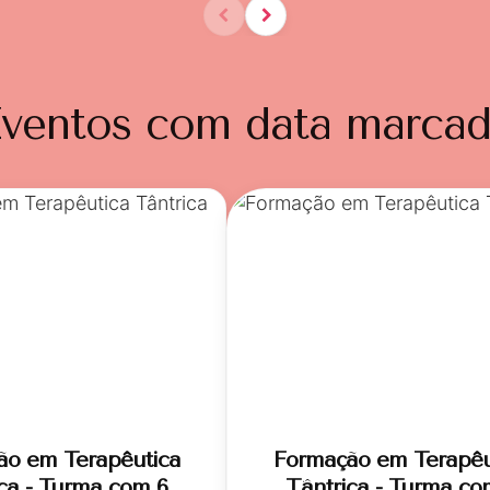
ventos com data marca
ão em Terapêutica
Formação em Terapêu
ca - Turma com 6
Tântrica - Turma co