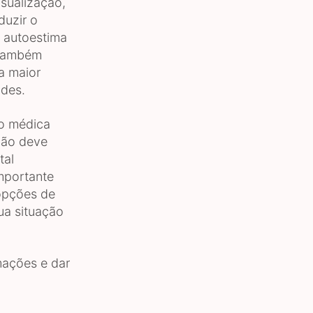
isualização,
duzir o
a autoestima
 também
a maior
ades.
ão médica
não deve
tal
mportante
 opções de
ua situação
mações e dar