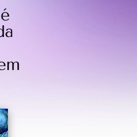
 é
da
 em