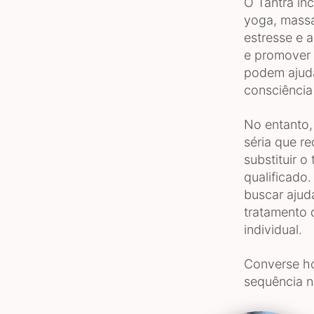
O Tantra in
yoga, massa
estresse e 
e promover 
podem ajuda
consciência
No entanto,
séria que r
substituir o
qualificado
buscar ajud
tratamento 
individual.
Converse h
sequência n