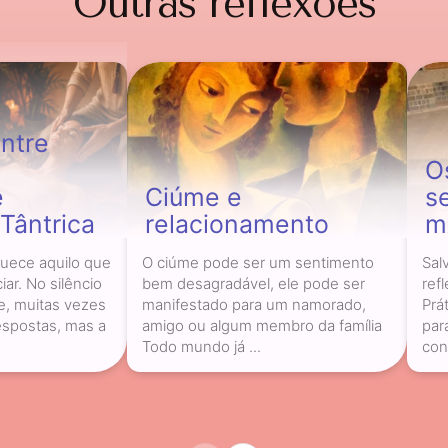
Outras reflexões
ntre
O
e
Ciúme e
s
Tântrica
relacionamento
m
uece aquilo que
O ciúme pode ser um sentimento
Sal
iar. No silêncio
bem desagradável, ele pode ser
ref
e, muitas vezes
manifestado para um namorado,
Prá
spostas, mas a
amigo ou algum membro da família
par
Todo mundo já ...
con