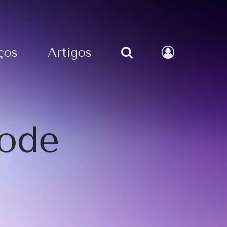
ços
Artigos
pode