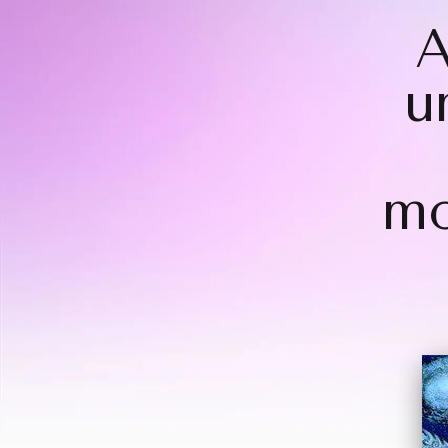
A
u
mo