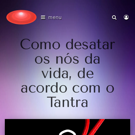
menu
Como desatar
os nós da
vida, de
acordo com o
Tantra