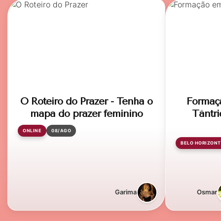
O Roteiro do Prazer - Tenha o
Formaç
mapa do prazer feminino
Tântri
ONLINE
08/AGO
BELO HORIZONT
Garima
Osmar