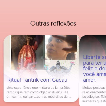
Outras reflexões
Liberte su
para ter
feliz e d
você ama
Ritual Tantrik com Cacau
amor.
Uma experiência que mistura Lella , prática
Muitas pessoas
tantrik que tem como objetivo divertir -se,
relacionamento
brincar, rir, dançar ...com as medicinas da ...
psicológico, fís
inúmeras questõ