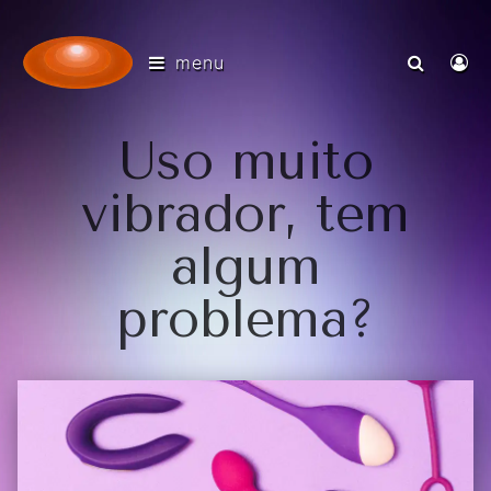
menu
Uso muito
vibrador, tem
algum
problema?