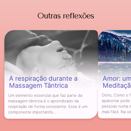
Outras reflexões
A respiração durante a
Amor: um 
Massagem Tântrica
Meditaçã
Um elemento essencial que faz parte da
Osho, Como o 
massagem tântrica é o aprendizado da
apaixonar pode 
respiração de forma consciente. Esse é um
pessoas numa m
componente importantís...
mais fácil. Na vi