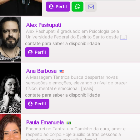
Perfil
Alex Pashupati
Alex Pashupati é graduado em Psicologia pela
Universidade Federal do Espirito Santo desde
[...]
contate para saber a disponibilidade
Perfil
Ana Barbosa
A Massagem Tântrica busca despertar novas
sensações e emoções, elevando o nível de prazer
físico, mental e emocional.
[mais]
contate para saber a disponibilidade
Perfil
Paula Emanuela
Encontrei no Tantra um Caminho da cura, amor e
respeito ao corpo.Hoje auxílio outras pessoas a
experienciar essa maravilha.
[mais]