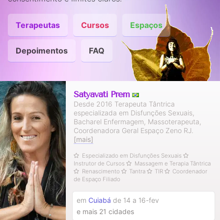
Terapeutas
Cursos
Espaços
Depoimentos
FAQ
Satyavati Prem
Desde 2016 Terapeuta Tântrica
especializada em Disfunções Sexuais,
Bacharel Enfermagem, Massoterapeuta,
Coordenadora Geral Espaço Zeno RJ.
[mais]
Especializado em Disfunções Sexuais
Instrutor de Cursos
Massagem e Terapia Tântrica
Renascimento
Tantra
TIR
Coordenador
de Espaço Filiado
em
Cuiabá
de 14 a 16-fev
e mais 21 cidades