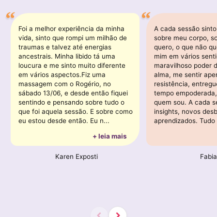
Foi a melhor experiência da minha
A cada sessão sinto
vida, sinto que rompi um milhão de
sobre meu corpo, s
traumas e talvez até energias
quero, o que não qu
ancestrais. Minha libido tá uma
mim em vários senti
loucura e me sinto muito diferente
maravilhoso poder d
em vários aspectos.Fiz uma
alma, me sentir ape
massagem com o Rogério, no
resistência, entreg
sábado 13/06, e desde então fiquei
tempo empoderada, f
sentindo e pensando sobre tudo o
quem sou. A cada s
que foi aquela sessão. E sobre como
insights, novos des
eu estou desde então. Eu n...
aprendizados. Tudo 
+ leia mais
Karen Exposti
Fabi