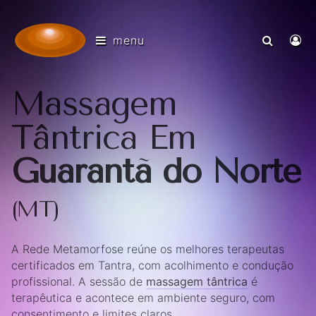
menu
Massagem
Tântrica Em
Guarantã do Norte
(MT)
A Rede Metamorfose reúne os melhores terapeutas
certificados em Tantra, com acolhimento e condução
profissional. A sessão de
massagem tântrica
é
terapêutica e acontece em ambiente seguro, com
consentimento e limites claros.