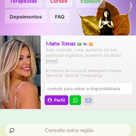
Terapeutas
Cursos
Espaços
Depoimentos
FAQ
Maria Tomaz
Auto controle, cura, aumento do seu
potencial orgástico, aumento da libido.
[mais]
Instrutor de Cursos
Massagem e Terapia
Tântrica
Tantra
Thetahealing
contate para saber a disponibilidade
Perfil