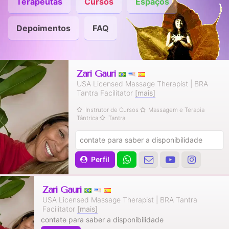
Terapeutas
Cursos
Espaços
Depoimentos
FAQ
Zari Gauri
USA Licensed Massage Therapist | BRA
Tantra Facilitator
[mais]
Instrutor de Cursos
Massagem e Terapia
Tântrica
Tantra
contate para saber a disponibilidade
Perfil
Zari Gauri
USA Licensed Massage Therapist | BRA Tantra
Facilitator
[mais]
contate para saber a disponibilidade