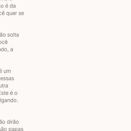
ão é da
cê quer se
ão solta
ocê
ndo, a
 é um
dessas
utra
ste é o
ulgando.
ão dirão
 são papas