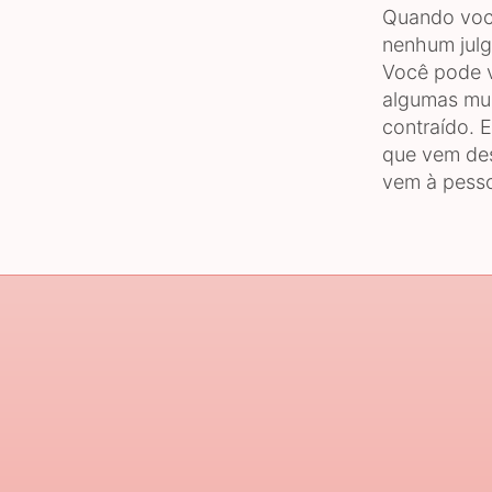
Quando você
nenhum julga
Você pode v
algumas mu
contraído. 
que vem des
vem à pess