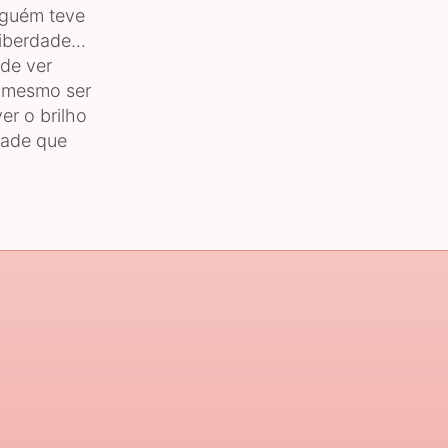
nguém teve
iberdade...
ode ver
 mesmo ser
er o brilho
dade que