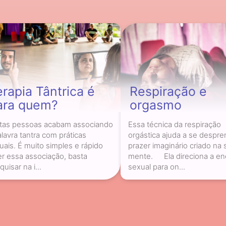
erapia Tântrica é
Respiração e
ara quem?
orgasmo
tas pessoas acabam associando
Essa técnica da respiração
alavra tantra com práticas
orgástica ajuda a se despre
uais. É muito simples e rápido
prazer imaginário criado na 
er essa associação, basta
mente.⠀⠀Ela direciona a en
uisar na i...
sexual para on...