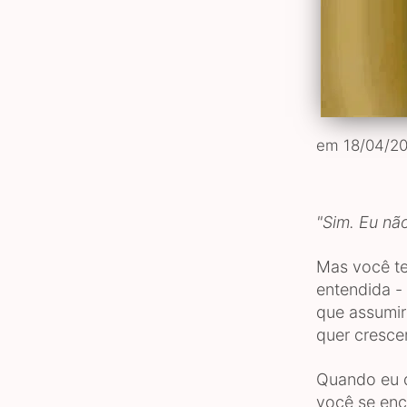
em 18/04/20
"Sim. Eu nã
Mas você te
entendida -
que assumir
quer cresce
Quando eu d
você se enc