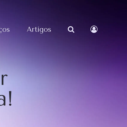
ços
Artigos
r
a!