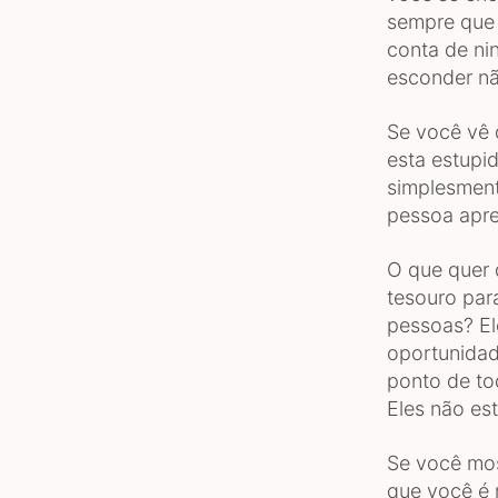
sempre que 
conta de ni
esconder nã
Se você vê 
esta estupi
simplesmente
pessoa apre
O que quer 
tesouro par
pessoas? El
oportunidad
ponto de to
Eles não es
Se você most
que você é 