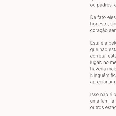
ou padres, e
De fato ele
honesto, si
coração se
Esta é a be
que não est
correta, es
lugar: no me
haveria mai
Ninguém fic
apreciariam 
Isso não é 
uma família
outros estão