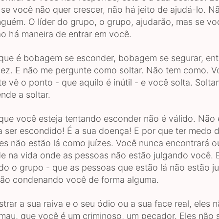
se você não quer crescer, não há jeito de ajudá-lo. N
nguém. O líder do grupo, o grupo, ajudarão, mas se vo
o há maneira de entrar em você.
que é bobagem se esconder, bobagem se segurar, ent
dez. E não me pergunte como soltar. Não tem como. V
 vê o ponto - que aquilo é inútil - e você solta. Solta
nde a soltar.
que você esteja tentando esconder não é válido. Não
a ser escondido! É a sua doença! E por que ter medo 
es não estão lá como juízes. Você nunca encontrará o
e na vida onde as pessoas não estão julgando você. E
do o grupo - que as pessoas que estão lá não estão j
tão condenando você de forma alguma.
rar a sua raiva e o seu ódio ou a sua face real, eles n
mau, que você é um criminoso, um pecador. Eles não