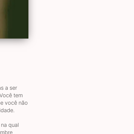
s a ser
 Você tem
 Se você não
idade.
 na qual
embre