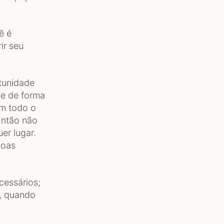
ê é
ir seu
tunidade
se de forma
em todo o
 Então não
er lugar.
soas
cessários;
s, quando