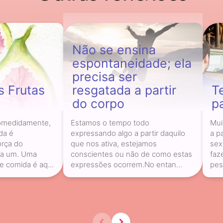
Não se ensina
espontaneidade; ela
precisa ser
s Frutas
resgatada a partir
T
do corpo
p
omedidamente,
Estamos o tempo todo
Mui
da é
expressando algo a partir daquilo
a p
orça do
que nos ativa, estejamos
sex
da um. Uma
conscientes ou não de como estas
faz
 comida é aq...
expressões ocorrem.No entan...
pesq