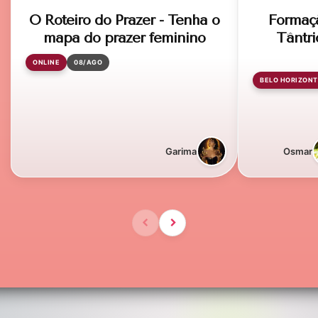
O Roteiro do Prazer - Tenha o
Formaç
mapa do prazer feminino
Tântri
ONLINE
08/AGO
BELO HORIZONT
Garima
Osmar