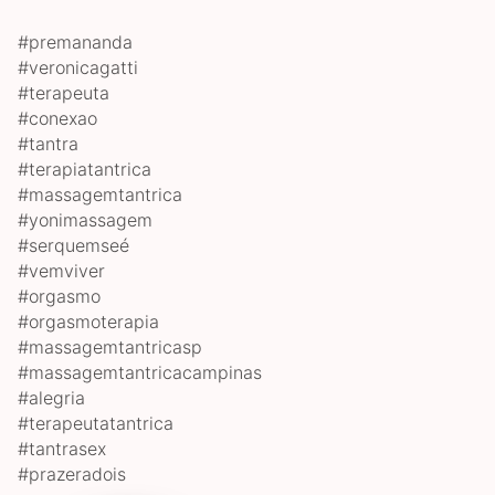
#premananda
#veronicagatti
#terapeuta
#conexao
#tantra
#terapiatantrica
#massagemtantrica
#yonimassagem
#serquemseé
#vemviver
#orgasmo
#orgasmoterapia
#massagemtantricasp
#massagemtantricacampinas
#alegria
#terapeutatantrica
#tantrasex
#prazeradois