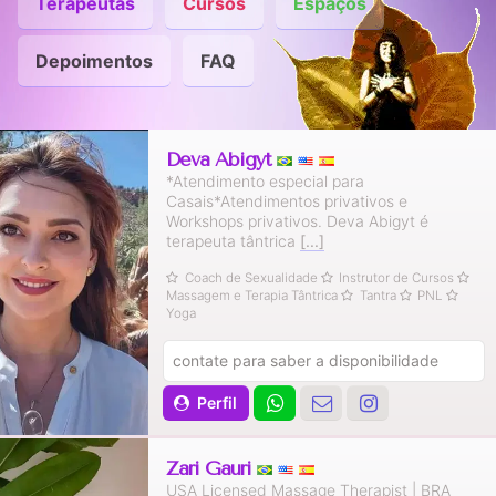
Terapeutas
Cursos
Espaços
Depoimentos
FAQ
Deva Abigyt
*Atendimento especial para
Casais*Atendimentos privativos e
Workshops privativos. Deva Abigyt é
terapeuta tântrica
[...]
Coach de Sexualidade
Instrutor de Cursos
Massagem e Terapia Tântrica
Tantra
PNL
Yoga
contate para saber a disponibilidade
Perfil
Zari Gauri
USA Licensed Massage Therapist | BRA