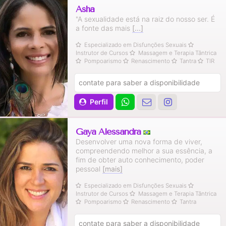
Asha
"A sexualidade está na raiz do nosso ser. É
a fonte das mais
[...]
Especializado em Disfunções Sexuais
Instrutor de Cursos
Massagem e Terapia Tântrica
Pompoarismo
Renascimento
Tantra
TIR
contate para saber a disponibilidade
Perfil
Gaya Alessandra
Desenvolver uma nova forma de viver,
compreendendo melhor a sua essência, a
fim de obter auto conhecimento, poder
pessoal
[mais]
Especializado em Disfunções Sexuais
Instrutor de Cursos
Massagem e Terapia Tântrica
Pompoarismo
Renascimento
Tantra
contate para saber a disponibilidade