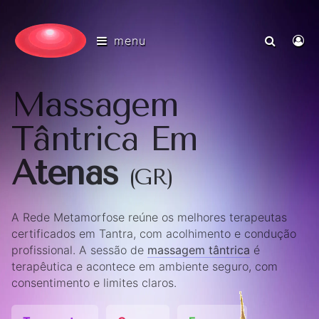
menu
Massagem
Tântrica Em
Atenas
(GR)
A Rede Metamorfose reúne os melhores terapeutas
certificados em Tantra, com acolhimento e condução
profissional. A sessão de
massagem tântrica
é
terapêutica e acontece em ambiente seguro, com
consentimento e limites claros.