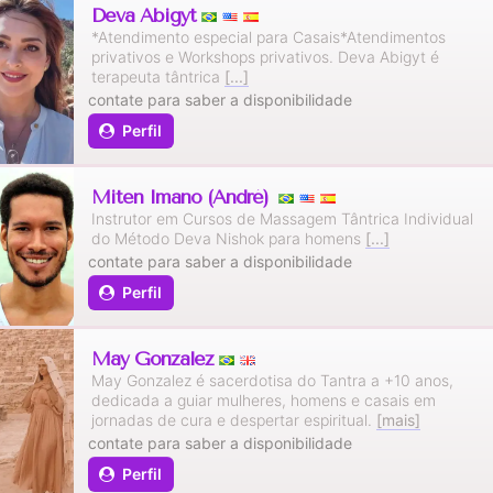
Deva Abigyt
*Atendimento especial para Casais*Atendimentos
privativos e Workshops privativos. Deva Abigyt é
terapeuta tântrica
[...]
contate para saber a disponibilidade
Perfil
Miten Imano (André)
Instrutor em Cursos de Massagem Tântrica Individual
do Método Deva Nishok para homens
[...]
contate para saber a disponibilidade
Perfil
May Gonzalez
May Gonzalez é sacerdotisa do Tantra a +10 anos,
dedicada a guiar mulheres, homens e casais em
jornadas de cura e despertar espiritual.
[mais]
contate para saber a disponibilidade
Perfil