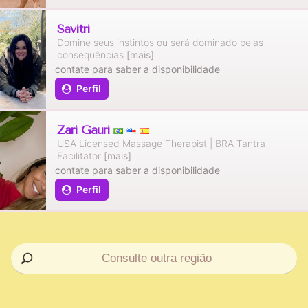
Savitri
Domine seus instintos ou será dominado pelas
consequências
[mais]
contate para saber a disponibilidade
Perfil
Zari Gauri
USA Licensed Massage Therapist | BRA Tantra
Facilitator
[mais]
contate para saber a disponibilidade
Perfil