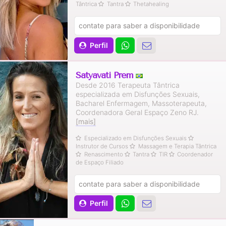
Tântrica
Tantra
Thetahealing
contate para saber a disponibilidade
Perfil
Satyavati Prem
Desde 2016 Terapeuta Tântrica
especializada em Disfunções Sexuais,
Bacharel Enfermagem, Massoterapeuta,
Coordenadora Geral Espaço Zeno RJ.
[mais]
Especializado em Disfunções Sexuais
Instrutor de Cursos
Massagem e Terapia Tântrica
Renascimento
Tantra
TIR
Coordenador
de Espaço Filiado
contate para saber a disponibilidade
Perfil