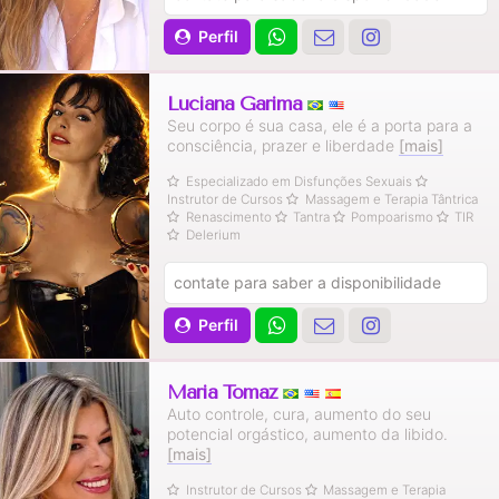
Perfil
Luciana Garima
Seu corpo é sua casa, ele é a porta para a
consciência, prazer e liberdade
[mais]
Especializado em Disfunções Sexuais
Instrutor de Cursos
Massagem e Terapia Tântrica
Renascimento
Tantra
Pompoarismo
TIR
Delerium
contate para saber a disponibilidade
Perfil
Maria Tomaz
Auto controle, cura, aumento do seu
potencial orgástico, aumento da libido.
[mais]
Instrutor de Cursos
Massagem e Terapia