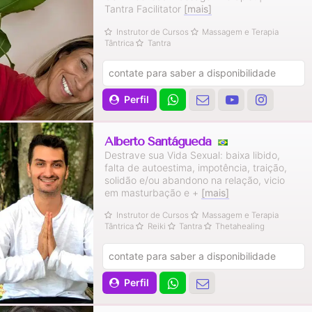
Tantra Facilitator
[mais]
Instrutor de Cursos
Massagem e Terapia
Tântrica
Tantra
contate para saber a disponibilidade
Perfil
Alberto Santágueda
Destrave sua Vida Sexual: baixa libido,
falta de autoestima, impotência, traição,
solidão e/ou abandono na relação, vicio
em masturbação e +
[mais]
Instrutor de Cursos
Massagem e Terapia
Tântrica
Reiki
Tantra
Thetahealing
contate para saber a disponibilidade
Perfil