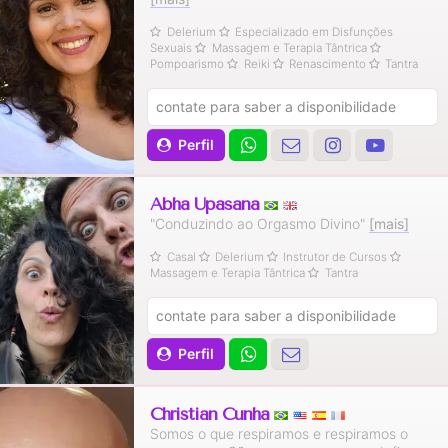
Delerium
Especializado em Disfunções
Sexuais
Massagem e Terapia Tântrica
Pompoarismo
Reiki
Renascimento
Tantra
contate para saber a disponibilidade
Perfil
Abha Upasana
"Conduzindo ao Orgasmo Divino"
[mais]
Casal
Delerium
Instrutor de Cursos
Massagem e Terapia Tântrica
Tantra
contate para saber a disponibilidade
Perfil
Christian Cunha
Somos o que respiramos e respiramos o