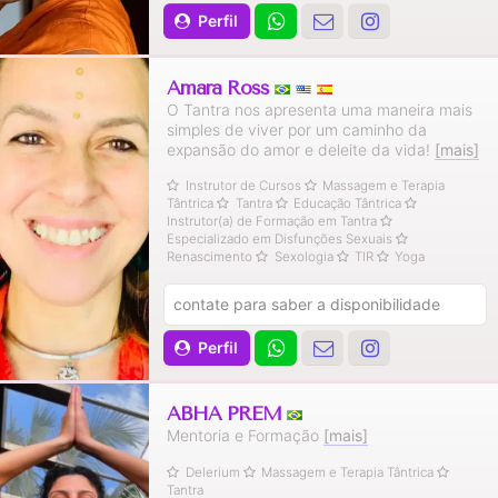
Perfil
Amara Ross
O Tantra nos apresenta uma maneira mais
simples de viver por um caminho da
expansão do amor e deleite da vida!
[mais]
Instrutor de Cursos
Massagem e Terapia
Tântrica
Tantra
Educação Tântrica
Instrutor(a) de Formação em Tantra
Especializado em Disfunções Sexuais
Renascimento
Sexologia
TIR
Yoga
contate para saber a disponibilidade
Perfil
ABHA PREM
Mentoria e Formação
[mais]
Delerium
Massagem e Terapia Tântrica
Tantra