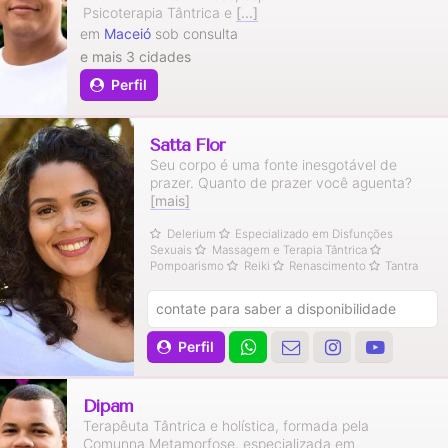
Psicoterapia Tântrica e
[...]
em
Maceió
sob consulta
e mais 3 cidades
Perfil
Satta Flor
Seu corpo é uma fonte inesgotável de
prazer. Quanto de prazer você aguenta?
[mais]
Delerium
Especializado em Disfunções
Sexuais
Massagem e Terapia Tântrica
Pompoarismo
Reiki
Renascimento
Tantra
contate para saber a disponibilidade
Perfil
Dipam
Terapêuta Tântrica e holística, formada pela
Comunna Metamorfose, especializada em