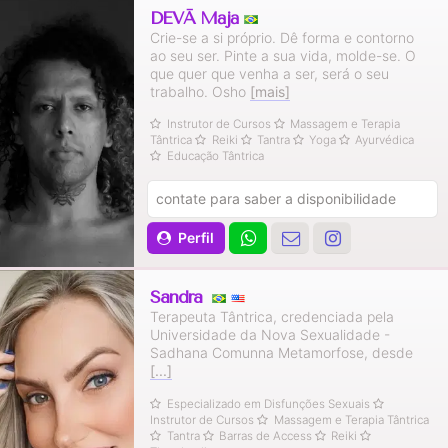
DEVĀ Mājā
Crie-se a si próprio. Dê forma e contorno
ao seu ser. Pinte a sua vida, molde-se. O
que quer que venha a ser, será o seu
trabalho. Osho
[mais]
Instrutor de Cursos
Massagem e Terapia
Tântrica
Reiki
Tantra
Yoga
Ayurvédica
Educação Tântrica
contate para saber a disponibilidade
Perfil
Sandra
Terapeuta Tântrica, credenciada pela
Universidade da Nova Sexualidade -
Sadhana Comunna Metamorfose, desde
[...]
Especializado em Disfunções Sexuais
Instrutor de Cursos
Massagem e Terapia Tântrica
Tantra
Barras de Access
Reiki