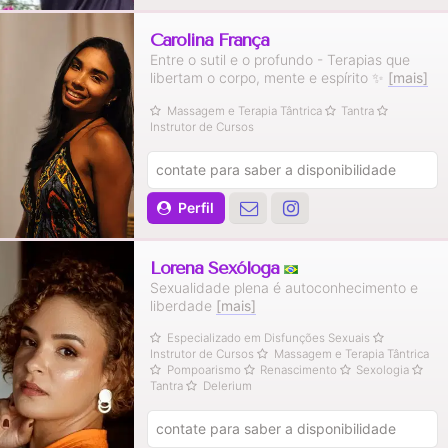
Carolina França
Entre o sutil e o profundo - Terapias que
libertam o corpo, mente e espírito ✨️
[mais]
Massagem e Terapia Tântrica
Tantra
Instrutor de Cursos
contate para saber a disponibilidade
Perfil
Lorena Sexóloga
Sexualidade plena é autoconhecimento e
liberdade
[mais]
Especializado em Disfunções Sexuais
Instrutor de Cursos
Massagem e Terapia Tântrica
Pompoarismo
Renascimento
Sexologia
Tantra
Delerium
contate para saber a disponibilidade