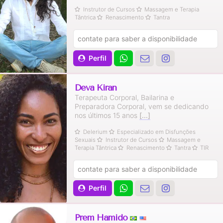
Instrutor de Cursos
Massagem e Terapia
Tântrica
Renascimento
Tantra
contate para saber a disponibilidade
Perfil
Deva Kiran
Terapeuta Corporal, Bailarina e
Preparadora Corporal, vem se dedicando
nos últimos 15 anos
[...]
Delerium
Especializado em Disfunções
Sexuais
Instrutor de Cursos
Massagem e
Terapia Tântrica
Renascimento
Tantra
TIR
contate para saber a disponibilidade
Perfil
Prem Hamido