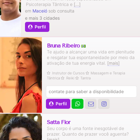
Psicoterapia Tântrica e
[...]
em
Maceió
sob consulta
e mais 3 cidades
Perfil
Bruna Ribeiro
Te ajudo a alcançar uma vida em plenitude
e resgatar tua espontaneidade por meio da
ativação de tua energia vital.
[mais]
Instrutor de Cursos
Massagem e Terapia
Tântrica
Reiki
Tantra
contate para saber a disponibilidade
Perfil
Satta Flor
Seu corpo é uma fonte inesgotável de
prazer. Quanto de prazer você aguenta?
[mais]