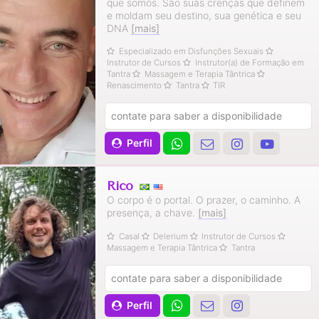
que somos. São suas crenças que definem
e moldam seu destino, sua genética e seu
DNA
[mais]
Especializado em Disfunções Sexuais
Instrutor de Cursos
Instrutor(a) de Formação em
Tantra
Massagem e Terapia Tântrica
Renascimento
Tantra
TIR
contate para saber a disponibilidade
Perfil
Rico
O corpo é o portal. O prazer, o caminho. A
presença, a chave.
[mais]
Casal
Delerium
Instrutor de Cursos
Massagem e Terapia Tântrica
Tantra
contate para saber a disponibilidade
Perfil