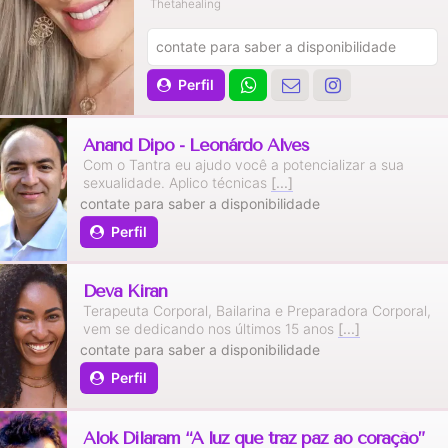
Thetahealing
contate para saber a disponibilidade
Perfil
Anand Dipo - Leonárdo Alves
Com o Tantra eu ajudo você a potencializar a sua
sexualidade. Aplico técnicas
[...]
contate para saber a disponibilidade
Perfil
Deva Kiran
Terapeuta Corporal, Bailarina e Preparadora Corporal,
vem se dedicando nos últimos 15 anos
[...]
contate para saber a disponibilidade
Perfil
Alok Dilaram “A luz que traz paz ao coração”