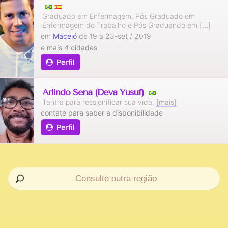
Graduado em Enfermagem, Pós Graduado em
Enfermagem do Trabalho e Pós Graduando em
[...]
em
Maceió
de 19 a 23-set / 2019
e mais 4 cidades
Perfil
Arlindo Sena (Deva Yusuf)
Tantra para ressignificar sua vida.
[mais]
contate para saber a disponibilidade
Perfil