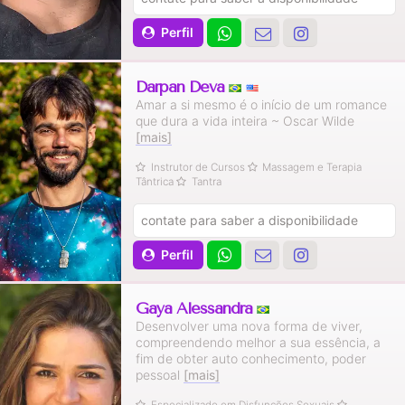
Perfil
Darpan Deva
Amar a si mesmo é o início de um romance
que dura a vida inteira ~ Oscar Wilde
[mais]
Instrutor de Cursos
Massagem e Terapia
Tântrica
Tantra
contate para saber a disponibilidade
Perfil
Gaya Alessandra
Desenvolver uma nova forma de viver,
compreendendo melhor a sua essência, a
fim de obter auto conhecimento, poder
pessoal
[mais]
Especializado em Disfunções Sexuais