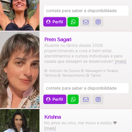
contate para saber a disponibilidade
Perfil
Prem Sagari
Atuante no tântra desde 2008
proporcionando a cura e bem estar,
atendimentos e cursos individuais e para
casais que desejam se desenvolver!
[mais]
Instrutor de Cursos
Massagem e Terapia
Tântrica
Renascimento
Tantra
contate para saber a disponibilidade
Perfil
Krishna
No amor eu vivo, me movo e existo.❤
[mais]