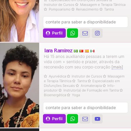
Instrutor de Cursos
Massagem e Terapia Tântrica
Pompoarismo
Renascimento
Tantra
contate para saber a disponibilidade
Perfil
Iara Ramirez
Há 15 anos auxiliando pessoas a terem um
vida com + sentido e prazer, através da
reconexão com seu corpo-coração
[mais]
Ayurvédica
Instrutor de Cursos
Massagem
e Terapia Tântrica
Tantra
Especializado em
Disfunções Sexuais
Aromaterapia
Info-
produtor
Instrutor(a) de Formação em Tantra
Bioenergética
Yoga
contate para saber a disponibilidade
Perfil