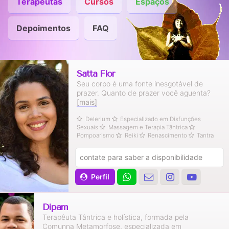
Terapeutas
Cursos
Espaços
Depoimentos
FAQ
Satta Flor
Seu corpo é uma fonte inesgotável de
prazer. Quanto de prazer você aguenta?
[mais]
Delerium
Especializado em Disfunções
Sexuais
Massagem e Terapia Tântrica
Pompoarismo
Reiki
Renascimento
Tantra
contate para saber a disponibilidade
Perfil
Dipam
Terapêuta Tântrica e holística, formada pela
Comunna Metamorfose, especializada em