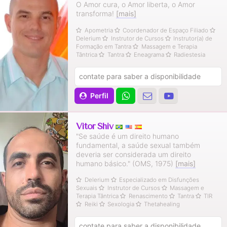
O Amor cura, o Amor liberta, o Amor
transforma!
[mais]
Apometria
Coordenador de Espaço Filiado
Delerium
Instrutor de Cursos
Instrutor(a) de
Formação em Tantra
Massagem e Terapia
Tântrica
Tantra
Eneagrama
Radiestesia
contate para saber a disponibilidade
Perfil
Vitor Shiv
"Se saúde é um direito humano
fundamental, a saúde sexual também
deveria ser considerada um direito
humano básico." (OMS, 1975)
[mais]
Delerium
Especializado em Disfunções
Sexuais
Instrutor de Cursos
Massagem e
Terapia Tântrica
Renascimento
Tantra
TIR
Reiki
Sexologia
Thetahealing
contate para saber a disponibilidade