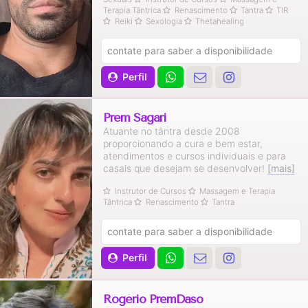
Terapia Tântrica
Renascimento
Tantra
TIR
Reiki
Sexologia
Thetahealing
contate para saber a disponibilidade
Perfil
Prem Sagari
Atuante no tântra desde 2008
proporcionando a cura e bem estar,
atendimentos e cursos individuais e para
casais que desejam se desenvolver!
[mais]
Instrutor de Cursos
Massagem e Terapia
Tântrica
Renascimento
Tantra
contate para saber a disponibilidade
Perfil
Rogério PremDaso