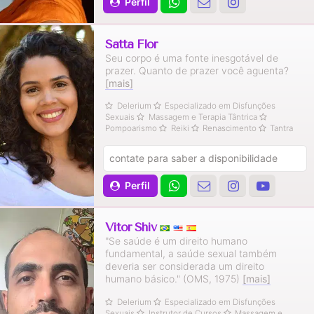
Perfil
Satta Flor
Seu corpo é uma fonte inesgotável de
prazer. Quanto de prazer você aguenta?
[mais]
Delerium
Especializado em Disfunções
Sexuais
Massagem e Terapia Tântrica
Pompoarismo
Reiki
Renascimento
Tantra
contate para saber a disponibilidade
Perfil
Vitor Shiv
"Se saúde é um direito humano
fundamental, a saúde sexual também
deveria ser considerada um direito
humano básico." (OMS, 1975)
[mais]
Delerium
Especializado em Disfunções
Sexuais
Instrutor de Cursos
Massagem e