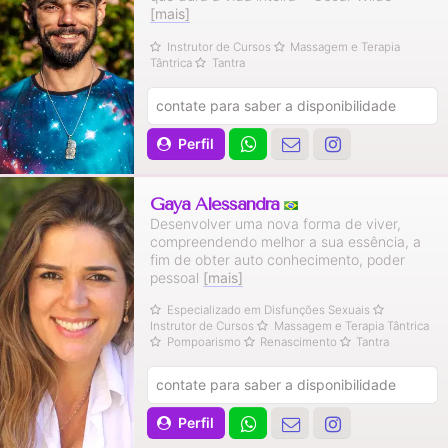
[mais]
Instrutor de Cursos
Massagem e Terapia
Tântrica
Tantra
contate para saber a disponibilidade
Perfil
Gaya Alessandra
Desenvolver uma nova forma de viver,
compreendendo melhor a sua essência, a
fim de obter auto conhecimento, poder
pessoal
[mais]
Especializado em Disfunções Sexuais
Instrutor de Cursos
Massagem e Terapia Tântrica
Pompoarismo
Renascimento
Tantra
contate para saber a disponibilidade
Perfil