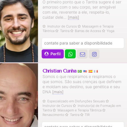
O primeiro ponto que o Tantra sugere é ser
amoroso com o seu corpo, ser amigável
com ele, reverente a ele, respeita-lo,
cuidar dele...
[mais]
Instrutor de Cursos
Massagem e Terapia
Tântrica
Tantra
Barras de Access
Yoga
contate para saber a disponibilidade
Perfil
Christian Cunha
Somos o que respiramos e respiramos o
que somos. São suas crenças que definem
e moldam seu destino, sua genética e seu
DNA
[mais]
Especializado em Disfunções Sexuais
Instrutor de Cursos
Instrutor(a) de Formação em
Tantra
Massagem e Terapia Tântrica
Renascimento
Tantra
TIR
contate para saber a disponibilidade