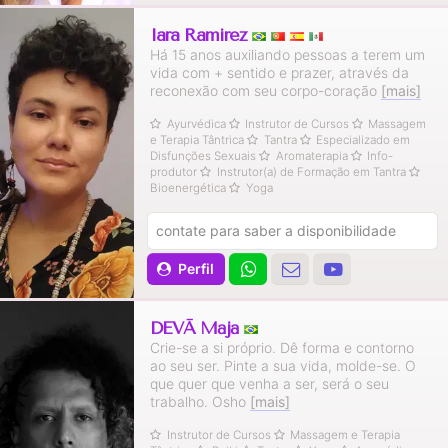
Iara Ramirez
Há 15 anos auxiliando pessoas a terem um
vida com + sentido e prazer, através da
reconexão com seu corpo-coração
[mais]
Ayurvédica
Instrutor de Cursos
Massagem
e Terapia Tântrica
Tantra
Especializado em
Disfunções Sexuais
Aromaterapia
Info-
produtor
Instrutor(a) de Formação em Tantra
Bioenergética
Yoga
contate para saber a disponibilidade
Perfil
DEVĀ Mājā
Crie-se a si próprio. Dê forma e contorno
ao seu ser. Pinte a sua vida, molde-se. O
que quer que venha a ser, será o seu
trabalho. Osho
[mais]
Instrutor de Cursos
Massagem e Terapia