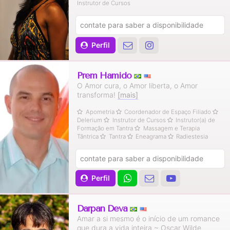
Instrutor de Cursos
contate para saber a disponibilidade
Perfil
Prem Hamido
O Amor cura, o Amor liberta, o Amor
transforma!
[mais]
Apometria
Coordenador de Espaço Filiado
Delerium
Instrutor de Cursos
Instrutor(a) de
Formação em Tantra
Massagem e Terapia
Tântrica
Tantra
Eneagrama
Radiestesia
contate para saber a disponibilidade
Perfil
Darpan Deva
Amar a si mesmo é o início de um romance
que dura a vida inteira ~ Oscar Wilde