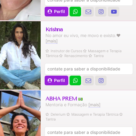
Perfil
Krishna
No amor eu vivo, me movo e existo.❤
[mais]
Instrutor de Cursos
Massagem e Terapia
Tântrica
Renascimento
Tantra
contate para saber a disponibilidade
Perfil
ABHA PREM
Mentoria e Formação
[mais]
Delerium
Massagem e Terapia Tântrica
Tantra
contate para saber a disponibilidade