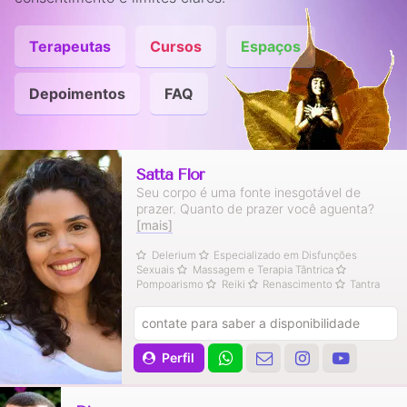
Terapeutas
Cursos
Espaços
Depoimentos
FAQ
Satta Flor
Seu corpo é uma fonte inesgotável de
prazer. Quanto de prazer você aguenta?
[mais]
Delerium
Especializado em Disfunções
Sexuais
Massagem e Terapia Tântrica
Pompoarismo
Reiki
Renascimento
Tantra
contate para saber a disponibilidade
Perfil