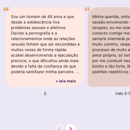
Sou um homem de 48 anos e que
Minha querida, sint
desde a adolescência tive
sessão envolvendo d
problemas sexuais e afetivos.
terapias, eu me red
Devido a pornografia e a
conecto comigo me
relacionamentos onde as relações
sempre orientada p
sexuais tinham que ser escondidas e
muito carinho, respe
muitas vezes de forma rápida
processo de muito 
acabei desenvolvendo a ejaculação
amor próprio, só te
precoce, o que dificultou ainda mais
por me conduzir ne
devido a falta de confiança de que
bonito e tão forte, l
poderia satisfazer minha parceira. ...
padrões repetitivos 
+ leia mais
E.
Inês D 