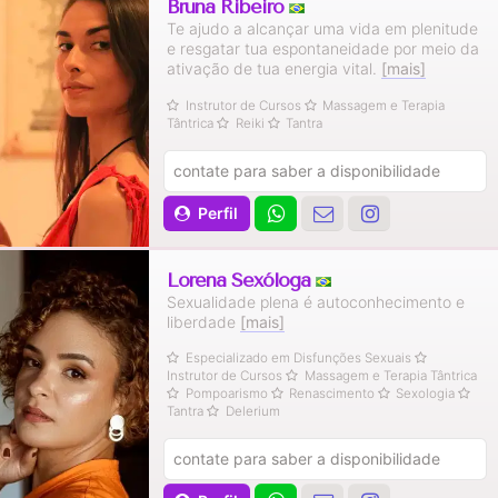
Bruna Ribeiro
Te ajudo a alcançar uma vida em plenitude
e resgatar tua espontaneidade por meio da
ativação de tua energia vital.
[mais]
Instrutor de Cursos
Massagem e Terapia
Tântrica
Reiki
Tantra
contate para saber a disponibilidade
Perfil
Lorena Sexóloga
Sexualidade plena é autoconhecimento e
liberdade
[mais]
Especializado em Disfunções Sexuais
Instrutor de Cursos
Massagem e Terapia Tântrica
Pompoarismo
Renascimento
Sexologia
Tantra
Delerium
contate para saber a disponibilidade