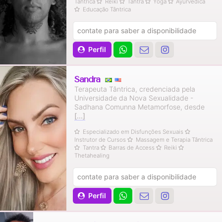
Tântrica
Reiki
Tantra
Yoga
Ayurvédica
Educação Tântrica
contate para saber a disponibilidade
Perfil
Sandra
Terapeuta Tântrica, credenciada pela
Universidade da Nova Sexualidade -
Sadhana Comunna Metamorfose, desde
[...]
Especializado em Disfunções Sexuais
Instrutor de Cursos
Massagem e Terapia Tântrica
Tantra
Barras de Access
Reiki
Thetahealing
contate para saber a disponibilidade
Perfil