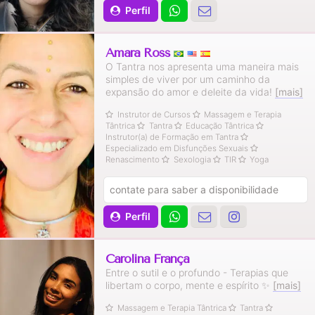
Perfil
Amara Ross
O Tantra nos apresenta uma maneira mais
simples de viver por um caminho da
expansão do amor e deleite da vida!
[mais]
Instrutor de Cursos
Massagem e Terapia
Tântrica
Tantra
Educação Tântrica
Instrutor(a) de Formação em Tantra
Especializado em Disfunções Sexuais
Renascimento
Sexologia
TIR
Yoga
contate para saber a disponibilidade
Perfil
Carolina França
Entre o sutil e o profundo - Terapias que
libertam o corpo, mente e espírito ✨️
[mais]
Massagem e Terapia Tântrica
Tantra