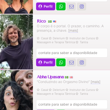
Perfil
Rico
O corpo é o portal. O prazer, o caminho. A
presença, a chave.
[mais]
Casal
Delerium
Instrutor de Cursos
Massagem e Terapia Tântrica
Tantra
contate para saber a disponibilidade
Perfil
Abha Upasana
"Conduzindo ao Orgasmo Divino"
[mais]
Casal
Delerium
Instrutor de Cursos
Massagem e Terapia Tântrica
Tantra
contate para saber a disponibilidade