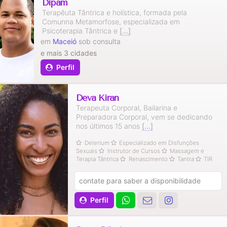
Dipam
Terapêuta Tântrica e holística, formada pela
Comunna Metamorfose, especializada em
Psicoterapia Tântrica e
[...]
em
Maceió
sob consulta
e mais 3 cidades
Perfil
Deva Kiran
Terapeuta Corporal, Bailarina e
Preparadora Corporal, vem se dedicando
nos últimos 15 anos
[...]
Delerium
Especializado em Disfunções
Sexuais
Instrutor de Cursos
Massagem e
Terapia Tântrica
Renascimento
Tantra
TIR
contate para saber a disponibilidade
Perfil