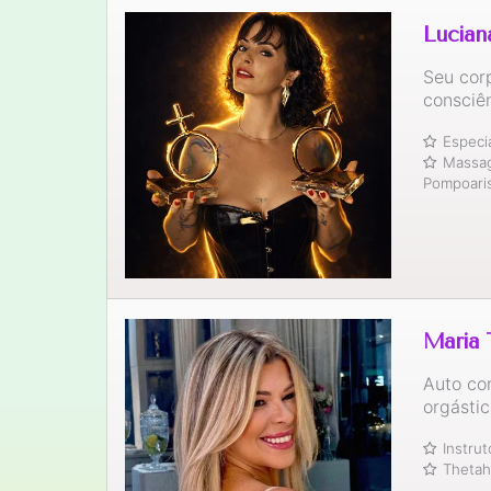
Lucian
Seu corp
consciê
Especi
Massag
Pompoar
Maria 
Auto con
orgástic
Instru
Thetah