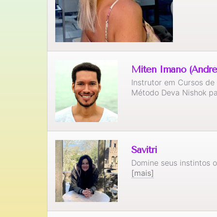
Miten Imano (Andr
Instrutor em Cursos de
Método Deva Nishok p
Savitri
Domine seus instintos 
[mais]