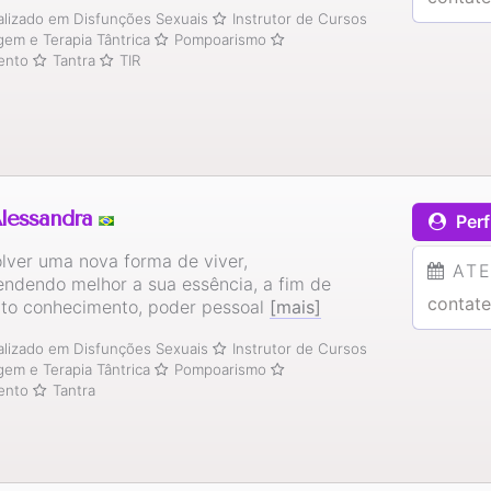
alizado em Disfunções Sexuais
Instrutor de Cursos
em e Terapia Tântrica
Pompoarismo
ento
Tantra
TIR
lessandra
Perf
lver uma nova forma de viver,
AT
ndendo melhor a sua essência, a fim de
contate
uto conhecimento, poder pessoal
[mais]
alizado em Disfunções Sexuais
Instrutor de Cursos
em e Terapia Tântrica
Pompoarismo
ento
Tantra