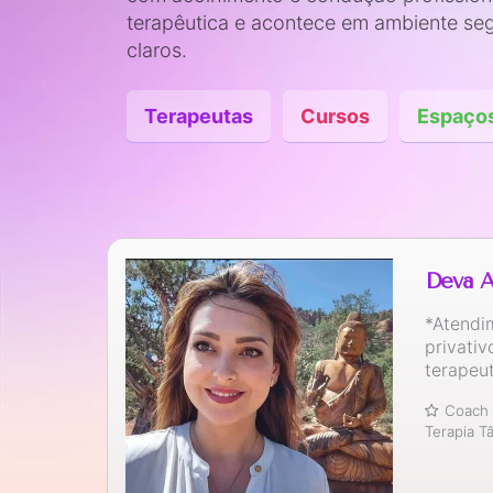
terapêutica e acontece em ambiente seg
claros.
Terapeutas
Cursos
Espaço
Deva A
*Atendi
privativ
terapeu
Coach 
Terapia T