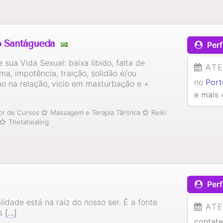
o Santágueda
Perf
 sua Vida Sexual: baixa libido, falta de
AT
ma, impotência, traição, solidão e/ou
no
Port
o na relação, vicio em masturbação e +
e mais 
tor de Cursos
Massagem e Terapia Tântrica
Reiki
Thetahealing
Perf
lidade está na raiz do nosso ser. É a fonte
AT
is
[...]
contate