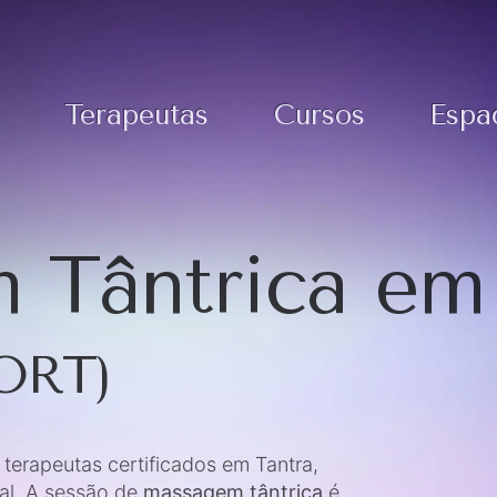
Terapeutas
Cursos
Espa
 Tântrica em
ORT)
erapeutas certificados em Tantra,
al. A sessão de
massagem tântrica
é