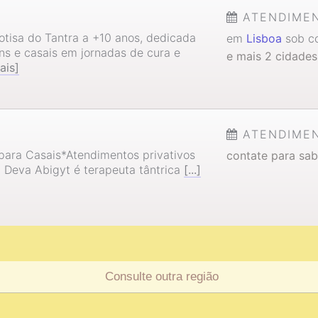
ATENDIME
tisa do Tantra a +10 anos, dedicada
em
Lisboa
sob co
ns e casais em jornadas de cura e
e mais 2 cidades
ais]
ATENDIME
para Casais*Atendimentos privativos
contate para sab
. Deva Abigyt é terapeuta tântrica
[...]