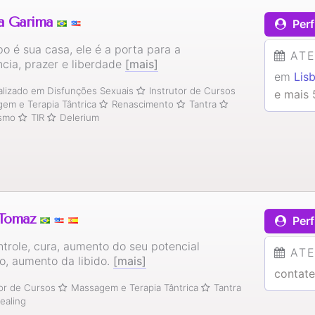
a Garima
Perf
o é sua casa, ele é a porta para a
AT
ncia, prazer e liberdade
[mais]
em
Lis
alizado em Disfunções Sexuais
Instrutor de Cursos
e mais 
em e Terapia Tântrica
Renascimento
Tantra
ismo
TIR
Delerium
Tomaz
Perf
trole, cura, aumento do seu potencial
AT
o, aumento da libido.
[mais]
contate
tor de Cursos
Massagem e Terapia Tântrica
Tantra
ealing