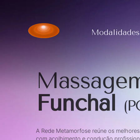
Modalidades
Massagem
Funchal
(P
A Rede Metamorfose reúne os melhores t
com acolhimento e condução profission