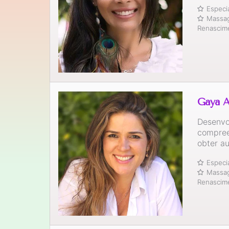
Especi
Massag
Renascim
Gaya A
Desenvo
compree
obter a
Especi
Massag
Renascim