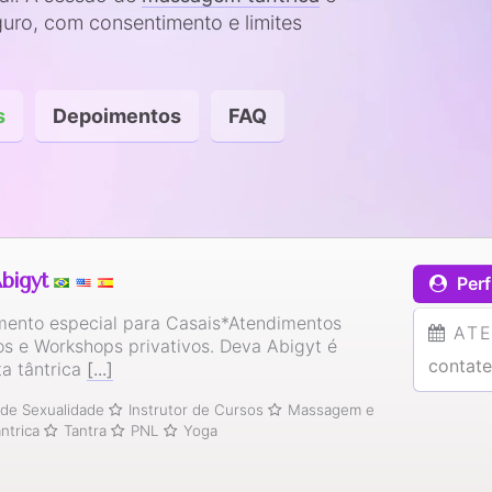
uro, com consentimento e limites
s
Depoimentos
FAQ
bigyt
Perf
mento especial para Casais*Atendimentos
AT
os e Workshops privativos. Deva Abigyt é
contate
ta tântrica
[...]
de Sexualidade
Instrutor de Cursos
Massagem e
ântrica
Tantra
PNL
Yoga