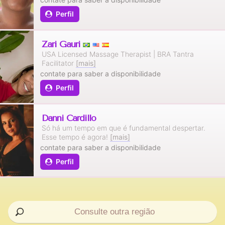
Perfil
Zari Gauri
USA Licensed Massage Therapist | BRA Tantra
Facilitator
[mais]
contate para saber a disponibilidade
Perfil
Danni Cardillo
Só há um tempo em que é fundamental despertar.
Esse tempo é agora!
[mais]
contate para saber a disponibilidade
Perfil