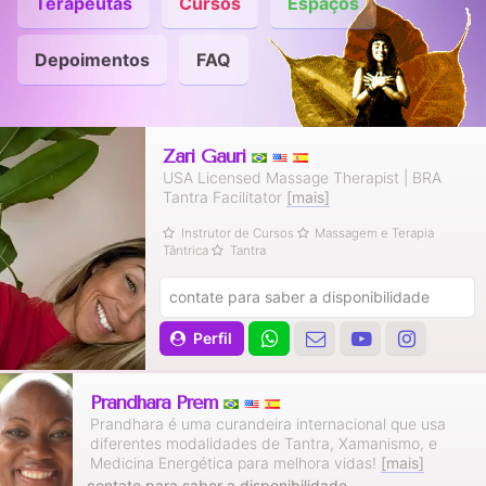
Terapeutas
Cursos
Espaços
Depoimentos
FAQ
Zari Gauri
USA Licensed Massage Therapist | BRA
Tantra Facilitator
[mais]
Instrutor de Cursos
Massagem e Terapia
Tântrica
Tantra
contate para saber a disponibilidade
Perfil
Prandhara Prem
Prandhara é uma curandeira internacional que usa
diferentes modalidades de Tantra, Xamanismo, e
Medicina Energética para melhora vidas!
[mais]
contate para saber a disponibilidade