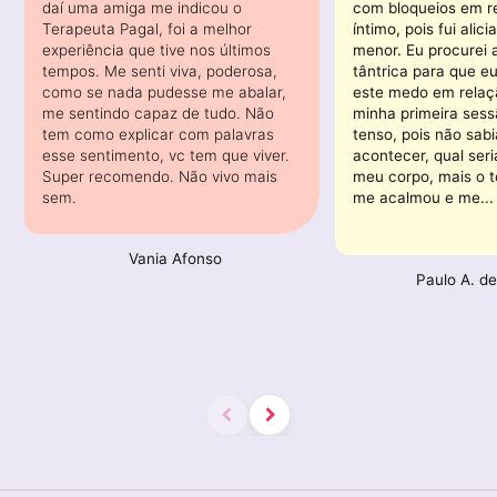
daí uma amiga me indicou o
com bloqueios em r
Terapeuta Pagal, foi a melhor
íntimo, pois fui alic
experiência que tive nos últimos
menor. Eu procurei
tempos. Me senti viva, poderosa,
tântrica para que e
como se nada pudesse me abalar,
este medo em relaç
me sentindo capaz de tudo. Não
minha primeira sess
tem como explicar com palavras
tenso, pois não sabi
esse sentimento, vc tem que viver.
acontecer, qual ser
Super recomendo. Não vivo mais
meu corpo, mais o 
sem.
me acalmou e me...
Vania Afonso
Paulo A. d