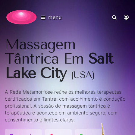
menu
Massagem
Tântrica Em
Salt
Lake City
(USA)
A Rede Metamorfose reúne os melhores terapeutas
certificados em Tantra, com acolhimento e condução
profissional. A sessão de
massagem tântrica
é
terapêutica e acontece em ambiente seguro, com
consentimento e limites claros.