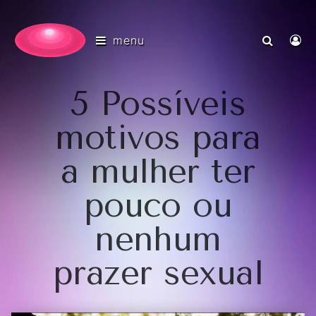
menu
5 Possíveis
motivos para
a mulher ter
pouco ou
nenhum
prazer sexual