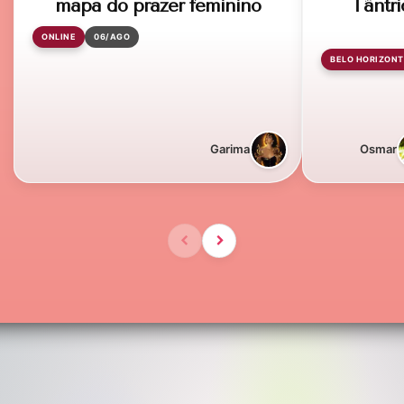
mapa do prazer feminino
Tântri
ONLINE
06/AGO
BELO HORIZONT
Garima
Osmar