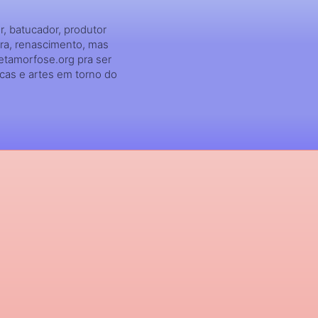
, batucador, produtor
ra, renascimento, mas
etamorfose.org pra ser
icas e artes em torno do