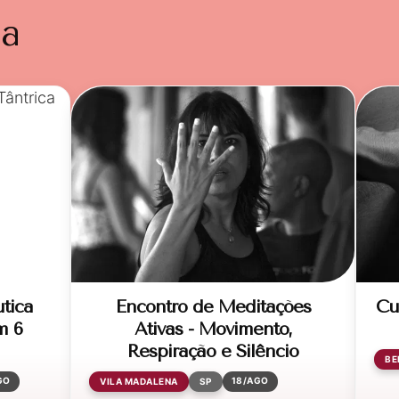
da
tica
Encontro de Meditações
Cu
m 6
Ativas - Movimento,
Respiração e Silêncio
BE
GO
18/AGO
VILA MADALENA
SP