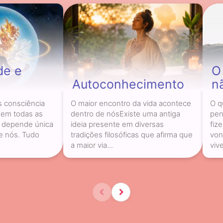
de e
O
Autoconhecimento
n
s consciência
O maior encontro da vida acontece
O q
 em todas as
dentro de nósExiste uma antiga
pen
a depende única
ideia presente em diversas
fiz
e nós. Tudo
tradições filosóficas que afirma que
von
a maior via...
vive