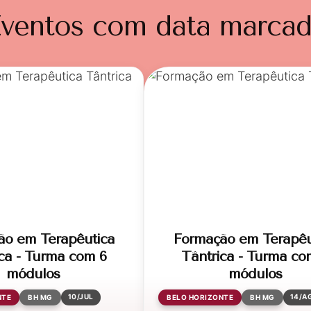
ventos com data marca
ão em Terapêutica
Formação em Terapêu
ca - Turma com 6
Tântrica - Turma co
módulos
módulos
10/JUL
14/A
NTE
BH MG
BELO HORIZONTE
BH MG