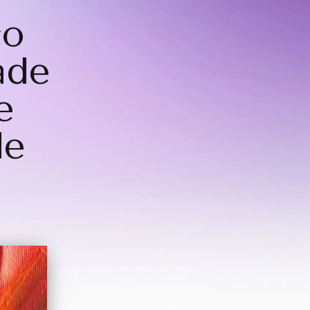
co
ade
e
de