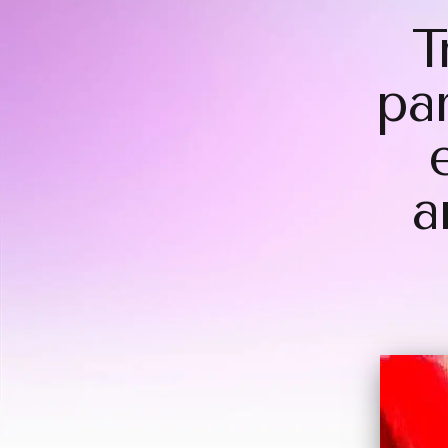
T
pa
a