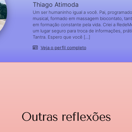
Thiago Atimoda
Um ser humaninho igual a você. Pai, programador
musical, formado em massagem biocontato, tant
em formação constante pela vida. Criei a RedeM
um lugar seguro para troca de informações, prát
Tantra. Espero que você [...]
Veja o perfil completo
Outras reflexões