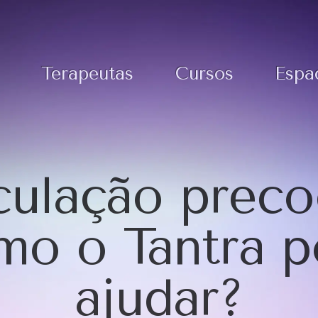
Terapeutas
Cursos
Espa
culação preco
o o Tantra 
ajudar?