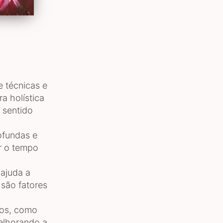
e técnicas e
a holística
 sentido
ofundas e
r o tempo
 ajuda a
 são fatores
icos, como
melhorando a