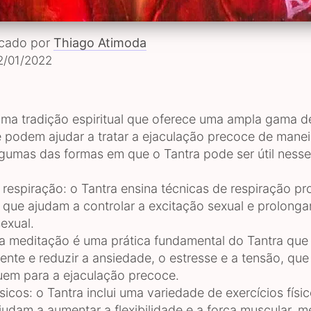
icado por
Thiago Atimoda
2/01/2022
uma tradição espiritual que oferece uma ampla gama d
e podem ajudar a tratar a ejaculação precoce de maneir
Algumas das formas em que o Tantra pode ser útil nesse
 respiração: o Tantra ensina técnicas de respiração pr
 que ajudam a controlar a excitação sexual e prolonga
exual.
a meditação é uma prática fundamental do Tantra que
ente e reduzir a ansiedade, o estresse e a tensão, que
uem para a ejaculação precoce.
ísicos: o Tantra inclui uma variedade de exercícios fís
judam a aumentar a flexibilidade e a força muscular, 