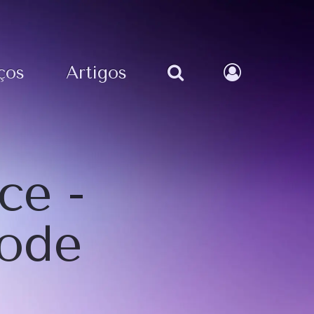
ços
Artigos
ce -
pode