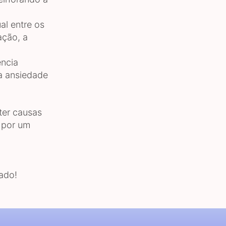
al entre os
ação, a
ência
 a ansiedade
ter causas
 por um
cado!