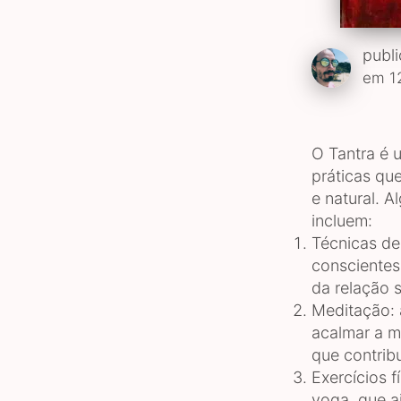
publ
em 1
O Tantra é 
práticas qu
e natural. 
incluem:
Técnicas de
conscientes
da relação s
Meditação: 
acalmar a m
que contrib
Exercícios f
yoga, que a