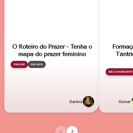
O Roteiro do Prazer - Tenha o
Formaç
mapa do prazer feminino
Tântri
ONLINE
06/AGO
BELO HORIZONT
Garima
Osmar