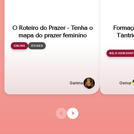
O Roteiro do Prazer - Tenha o
Formaç
mapa do prazer feminino
Tântri
ONLINE
07/AGO
BELO HORIZONT
Garima
Osmar