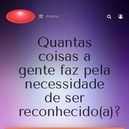
menu
Quantas
coisas a
gente faz pela
necessidade
de ser
reconhecido(a)?