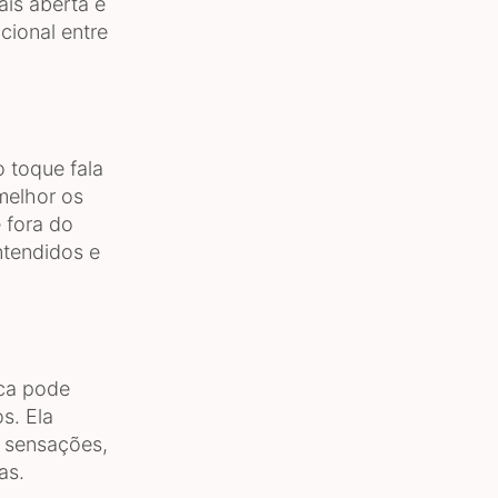
ais aberta e
cional entre
 toque fala
melhor os
 fora do
ntendidos e
ica pode
s. Ela
s sensações,
as.