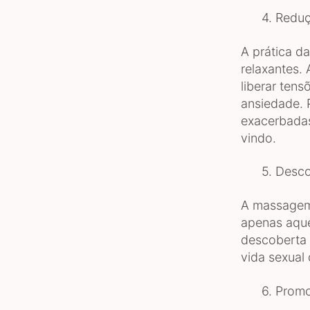
4. Reduçã
A prática d
relaxantes. 
liberar tens
ansiedade. 
exacerbadas
vindo.
5. Descob
A massagem 
apenas aque
descoberta 
vida sexual 
6. Promoç