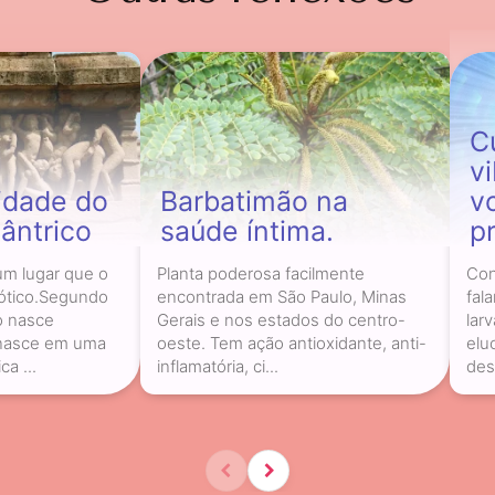
C
v
lidade do
Barbatimão na
v
tântrico
saúde íntima.
p
um lugar que o
Planta poderosa facilmente
Con
ótico.Segundo
encontrada em São Paulo, Minas
fal
o nasce
Gerais e nos estados do centro-
lar
 nasce em uma
oeste. Tem ação antioxidante, anti-
elu
a ...
inflamatória, ci...
des