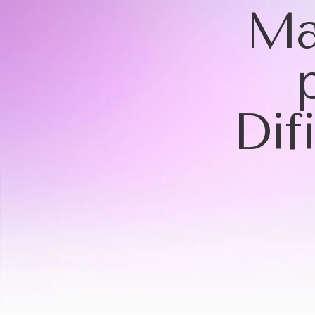
Ma
Dif