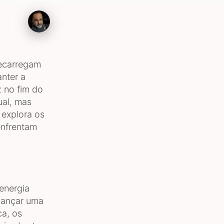
recarregam
nter a
 no fim do
ual, mas
 explora os
enfrentam
energia
lcançar uma
ca, os