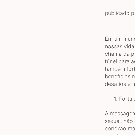
publicado 
Em um mundo
nossas vida
chama da pa
túnel para 
também fort
benefícios 
desafios em
1. Fortale
A massagem 
sexual, não
conexão mai