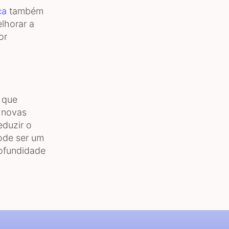
ca
também
lhorar a
or
 que
r novas
eduzir o
pode ser um
rofundidade