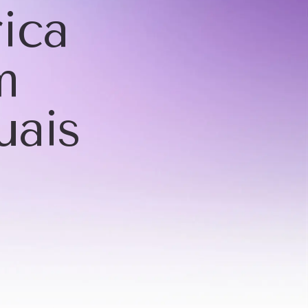
ica
m
uais