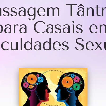
ssagem Tântr
para Casais e
iculdades Sex