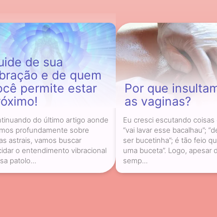
uide de sua
ibração e de quem
ocê permite estar
Por que insulta
róximo!
as vaginas?
tinuando do último artigo aonde
Eu cresci escutando coisas 
amos profundamente sobre
“vai lavar esse bacalhau”; “d
vas astrais, vamos buscar
ser bucetinha”; é tão feio q
cidar o entendimento vibracional
uma buceta”. Logo, apesar 
sa patolo...
semp...