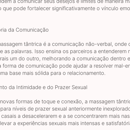
ndem a comunicar seus desejos e limites de maneira m
o que pode fortalecer significativamente o vínculo emo
ia da Comunicação
assagem tântrica é a comunicação não-verbal, onde o
ue as palavras. Isso ensina os parceiros a entenderem 
orais um do outro, melhorando a comunicação dentro e
a forma de comunicação pode ajudar a resolver mal-e
 uma base mais sólida para o relacionamento.
 da Intimidade e do Prazer Sexual
 novas formas de toque e conexão, a massagem tântr
 para níveis de prazer sexual anteriormente inexplorado
s casais a desacelerarem e a se concentrarem mais na
evar a experiências sexuais mais intensas e satisfatóri