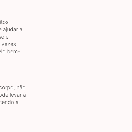
itos
e ajudar a
se e
s vezes
ívio bem-
 corpo, não
ode levar à
ecendo a