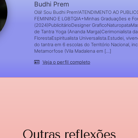
Budhi Prem
Olá! Sou Budhi Prem!ATENDIMENTO AO PUBLI
FEMININO E LGBTQIA+Minhas Graduações e Fo
(2024)PublicitárioDesigner GraficoNaturopataM
de Tantra Yoga (Ananda Marga)Cerimonialista da
FlorestaEspiritualista Universalista.Estudei, vivenc
do tantra em 6 escolas do Território Nacional, in
Metamorfose (Vila Madalena em [...]
Veja o perfil completo
Outras reflexões