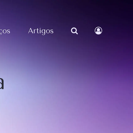
ços
Artigos
a