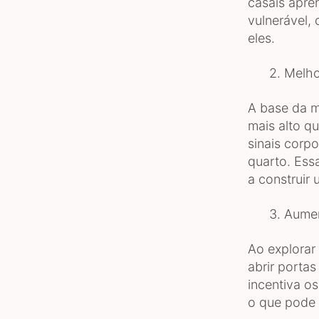
casais apre
vulnerável, 
eles.
2. Melhor
A base da m
mais alto q
sinais corp
quarto. Ess
a construir
3. Aumento
Ao explorar
abrir portas
incentiva o
o que pode l