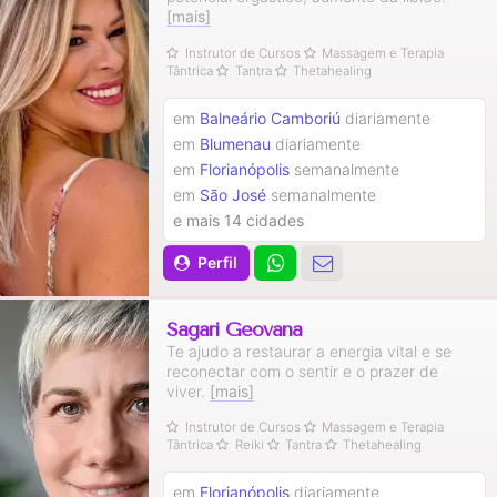
[mais]
Instrutor de Cursos
Massagem e Terapia
Tântrica
Tantra
Thetahealing
em
Balneário Camboriú
diariamente
em
Blumenau
diariamente
em
Florianópolis
semanalmente
em
São José
semanalmente
e mais 14 cidades
Perfil
Sagari Geovana
Te ajudo a restaurar a energia vital e se
reconectar com o sentir e o prazer de
viver.
[mais]
Instrutor de Cursos
Massagem e Terapia
Tântrica
Reiki
Tantra
Thetahealing
em
Florianópolis
diariamente