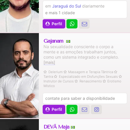
em
Jaraguá do Sul
diariamente
e mais 1 cidade
Perfil
Gajanam
Na sexualidade consciente o corpo a
mente e as emoções trabalham juntos,
como um sistema integrado e completo.
[mais]
Delerium
Massagem e Terapia Tântrica
Tantra
Especializado em Disfunções Sexuais
Instrutor de Cursos
Renascimento
Erotismo
Místico
contate para saber a disponibilidade
Perfil
DEVĀ Mājā