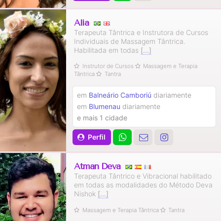
Alia
Terapeuta Tântrica e Instrutora de Cursos
Individuais de Massagem Tântrica.
Habilitada em todas
[...]
Instrutor de Cursos
Massagem e Terapia
Tântrica
Tantra
em
Balneário Camboriú
diariamente
em
Blumenau
diariamente
e mais 1 cidade
Perfil
Atman Deva
Terapeuta Tântrico e Vibracional habilitado
em todas as modalidades do Método Deva
Nishok
[...]
Massagem e Terapia Tântrica
Tantra