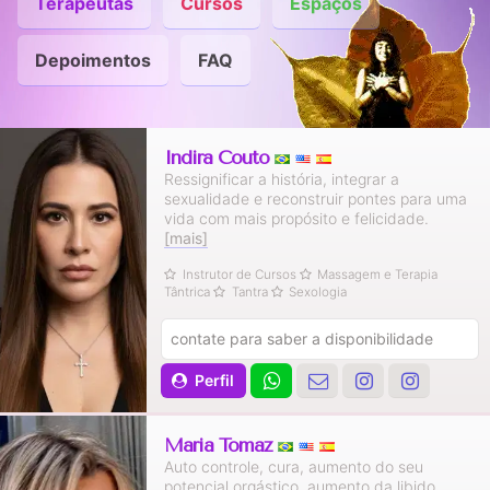
Terapeutas
Cursos
Espaços
Depoimentos
FAQ
Indira Couto
Ressignificar a história, integrar a
sexualidade e reconstruir pontes para uma
vida com mais propósito e felicidade.
[mais]
Instrutor de Cursos
Massagem e Terapia
Tântrica
Tantra
Sexologia
contate para saber a disponibilidade
Perfil
Maria Tomaz
Auto controle, cura, aumento do seu
potencial orgástico, aumento da libido.