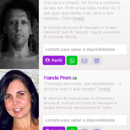
Crie-se a si próprio. Dê forma e contorno
ao seu ser. Pinte a sua vida, molde-se. O
que quer que venha a ser, será o seu
trabalho. Osho
[mais]
Instrutor de Cursos
Massagem e Terapia
Tântrica
Reiki
Tantra
Yoga
Ayurvédica
Educação Tântrica
contate para saber a disponibilidade
Perfil
Nanda Prem
"Conheça seu corpo, sua sexualidade... e
alcance tudo o que desejar!"
[mais]
Delerium
Especializado em Disfunções
Sexuais
Instrutor de Cursos
Massagem e
Terapia Tântrica
Renascimento
Tantra
contate para saber a disponibilidade