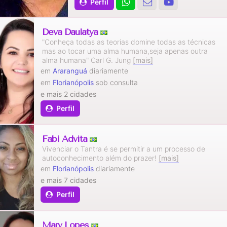
Perfil
Deva Daulatya
"Conheça todas as teorias domine todas as técnicas
mas ao tocar uma alma humana,seja apenas outra
alma humana" Carl G. Jung
[mais]
em
Araranguá
diariamente
em
Florianópolis
sob consulta
e mais 2 cidades
Perfil
Fabi Advita
Vivenciar o Tantra é se permitir a um processo de
autoconhecimento além do prazer!
[mais]
em
Florianópolis
diariamente
e mais 7 cidades
Perfil
Mary Lopes