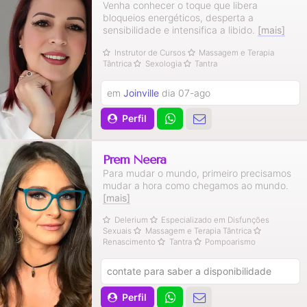
Venha conhecer o toque que libera
bloqueios energéticos, desperta a
sensibilidade e intensifica a libido.
[mais]
Instrutor de Cursos
Massagem e Terapia
Tântrica
Sexologia
Tantra
em
Joinville
dia 07-ago
Perfil
Prem Neera
Para mudar o mundo, primeiro precisamos
mudar a hora como chegamos ao mundo.
[mais]
Delerium
Especializado em Disfunções
Sexuais
Massagem e Terapia Tântrica
Renascimento
Tantra
Pompoarismo
contate para saber a disponibilidade
Perfil