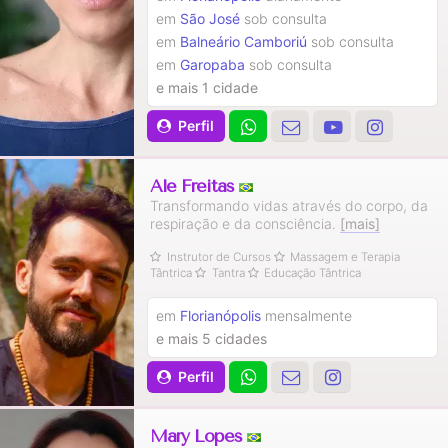
em
São José
sob consulta
em
Balneário Camboriú
sob consulta
em
Garopaba
sob consulta
e mais 1 cidade
Perfil
Ale Freitas
Transformando vidas através do corpo, da
respiração e da consciência.
[mais]
Instrutor de Cursos
Massagem e Terapia
Tântrica
Tantra
Educação Tântrica
em
Florianópolis
mensalmente
e mais 5 cidades
Perfil
Mary Lopes