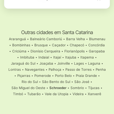
Outras cidades em Santa Catarina
Araranguá
•
Balneário Camboriú
•
Barra Velha
•
Blumenau
•
Bombinhas
•
Brusque
•
Caçador
•
Chapecó
•
Concórdia
•
Criciúma
•
Dionísio Cerqueira
•
Florianópolis
•
Garopaba
•
Imbituba
•
Indaial
•
Itajaí
•
Itajuba
•
Itapema
•
Jaraguá do Sul
•
Joaçaba
•
Joinville
•
Lages
•
Laguna
•
Lontras
•
Navegantes
•
Palhoça
•
Passo de Torres
•
Penha
•
Piçarras
•
Pomerode
•
Porto Belo
•
Praia Grande
•
Rio do Sul
•
São Bento do Sul
•
São José
•
São Miguel do Oeste
•
Schroeder
•
Sombrio
•
Tijucas
•
Timbó
•
Tubarão
•
Vale da Utopia
•
Videira
•
Xanxerê