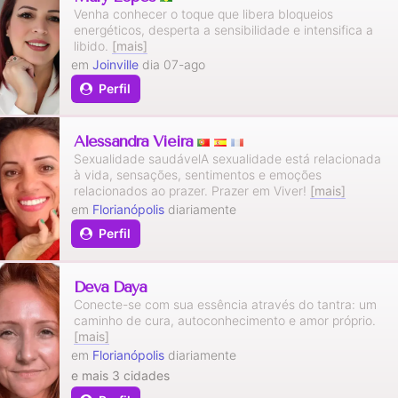
Venha conhecer o toque que libera bloqueios
energéticos, desperta a sensibilidade e intensifica a
libido.
[mais]
em
Joinville
dia 07-ago
Perfil
Alessandra Vieira
Sexualidade saudávelA sexualidade está relacionada
à vida, sensações, sentimentos e emoções
relacionados ao prazer. Prazer em Viver!
[mais]
em
Florianópolis
diariamente
Perfil
Deva Daya
Conecte-se com sua essência através do tantra: um
caminho de cura, autoconhecimento e amor próprio.
[mais]
em
Florianópolis
diariamente
e mais 3 cidades