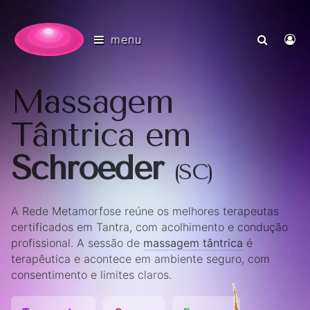
menu
Massagem
Tântrica em
Schroeder
(SC)
A Rede Metamorfose reúne os melhores terapeutas
certificados em Tantra, com acolhimento e condução
profissional. A sessão de
massagem tântrica
é
terapêutica e acontece em ambiente seguro, com
consentimento e limites claros.