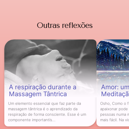
Outras reflexões
A respiração durante a
Amor: um 
Massagem Tântrica
Meditaçã
Um elemento essencial que faz parte da
Osho, Como o 
massagem tântrica é o aprendizado da
apaixonar pode 
respiração de forma consciente. Esse é um
pessoas numa m
componente importantís...
mais fácil. Na vi