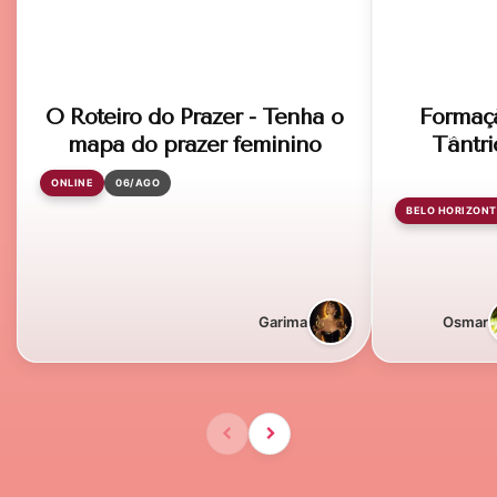
O Roteiro do Prazer - Tenha o
Formaç
mapa do prazer feminino
Tântri
ONLINE
06/AGO
BELO HORIZONT
Garima
Osmar