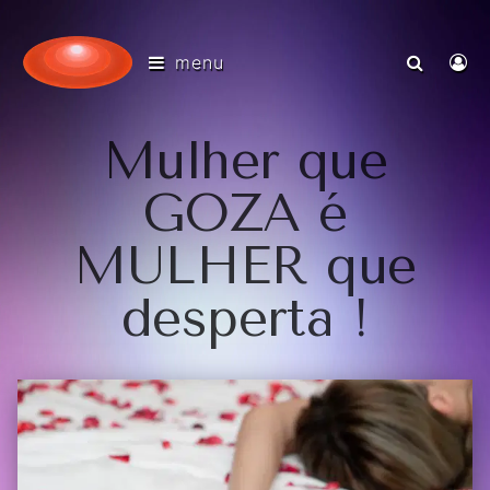
menu
Mulher que
GOZA é
MULHER que
desperta !