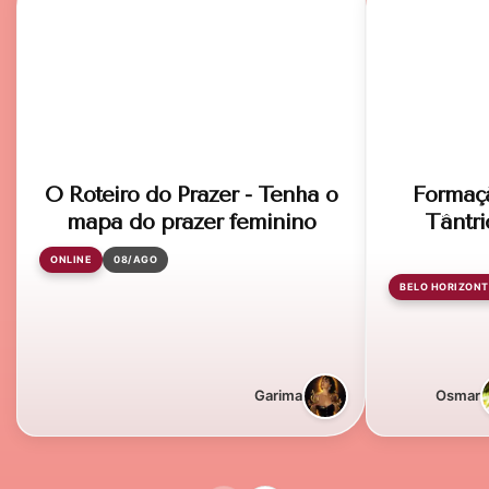
O Roteiro do Prazer - Tenha o
Formaç
mapa do prazer feminino
Tântri
ONLINE
08/AGO
BELO HORIZONT
Garima
Osmar