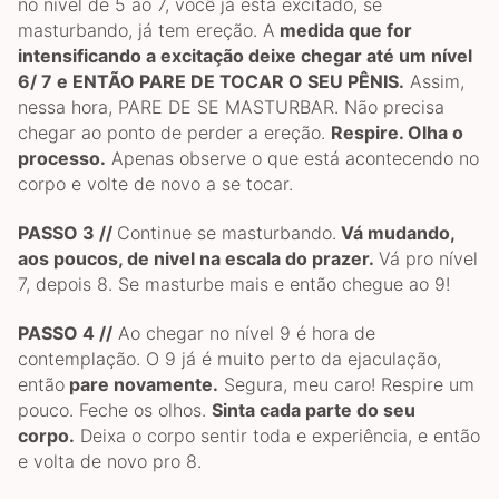
no nível de 5 ao 7, você já está excitado, se
masturbando, já tem ereção. A
medida que for
intensificando a excitação deixe chegar até um nível
6/ 7 e ENTÃO PARE DE TOCAR O SEU PÊNIS.
Assim,
nessa hora, PARE DE SE MASTURBAR. Não precisa
chegar ao ponto de perder a ereção.
Respire. Olha o
processo.
Apenas observe o que está acontecendo no
corpo e volte de novo a se tocar.
PASSO 3 //
Continue se masturbando.
Vá mudando,
aos poucos, de nivel na escala do prazer.
Vá pro nível
7, depois 8. Se masturbe mais e então chegue ao 9!
PASSO 4 //
Ao chegar no nível 9 é hora de
contemplação. O 9 já é muito perto da ejaculação,
então
pare novamente.
Segura, meu caro! Respire um
pouco. Feche os olhos.
Sinta cada parte do seu
corpo.
Deixa o corpo sentir toda e experiência, e então
e volta de novo pro 8.