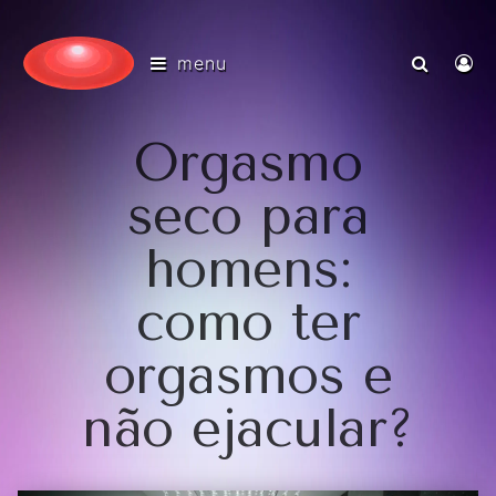
menu
Orgasmo
seco para
homens:
como ter
orgasmos e
não ejacular?