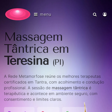
menu
Massagem
Tântrica em
Teresina
(PI)
A Rede Metamorfose reúne os melhores terapeutas
certificados em Tantra, com acolhimento e condução
profissional. A sessão de
massagem tântrica
é
terapêutica e acontece em ambiente seguro, com
consentimento e limites claros.