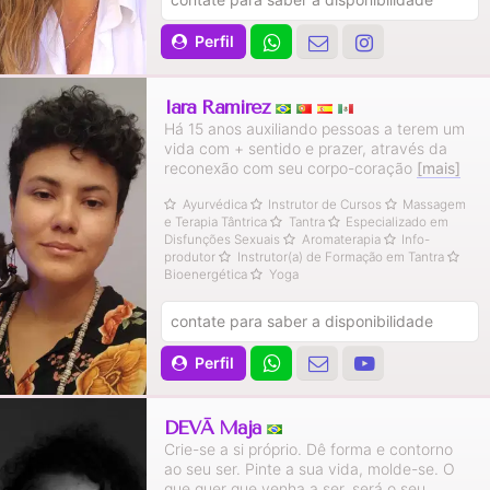
Perfil
Iara Ramirez
Há 15 anos auxiliando pessoas a terem um
vida com + sentido e prazer, através da
reconexão com seu corpo-coração
[mais]
Ayurvédica
Instrutor de Cursos
Massagem
e Terapia Tântrica
Tantra
Especializado em
Disfunções Sexuais
Aromaterapia
Info-
produtor
Instrutor(a) de Formação em Tantra
Bioenergética
Yoga
contate para saber a disponibilidade
Perfil
DEVĀ Mājā
Crie-se a si próprio. Dê forma e contorno
ao seu ser. Pinte a sua vida, molde-se. O
que quer que venha a ser, será o seu