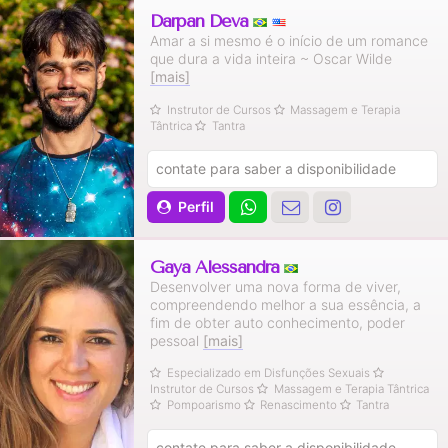
Darpan Deva
Amar a si mesmo é o início de um romance
que dura a vida inteira ~ Oscar Wilde
[mais]
Instrutor de Cursos
Massagem e Terapia
Tântrica
Tantra
contate para saber a disponibilidade
Perfil
Gaya Alessandra
Desenvolver uma nova forma de viver,
compreendendo melhor a sua essência, a
fim de obter auto conhecimento, poder
pessoal
[mais]
Especializado em Disfunções Sexuais
Instrutor de Cursos
Massagem e Terapia Tântrica
Pompoarismo
Renascimento
Tantra
contate para saber a disponibilidade