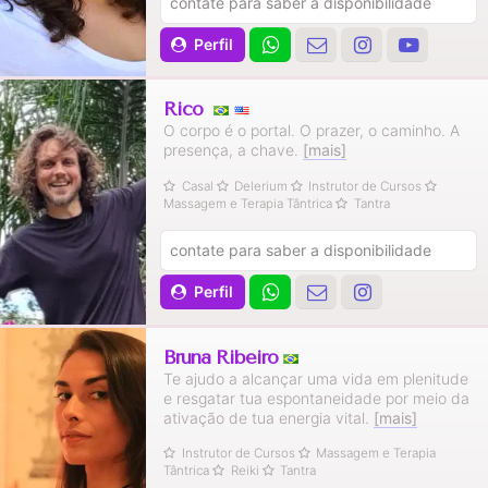
contate para saber a disponibilidade
Perfil
Rico
O corpo é o portal. O prazer, o caminho. A
presença, a chave.
[mais]
Casal
Delerium
Instrutor de Cursos
Massagem e Terapia Tântrica
Tantra
contate para saber a disponibilidade
Perfil
Bruna Ribeiro
Te ajudo a alcançar uma vida em plenitude
e resgatar tua espontaneidade por meio da
ativação de tua energia vital.
[mais]
Instrutor de Cursos
Massagem e Terapia
Tântrica
Reiki
Tantra