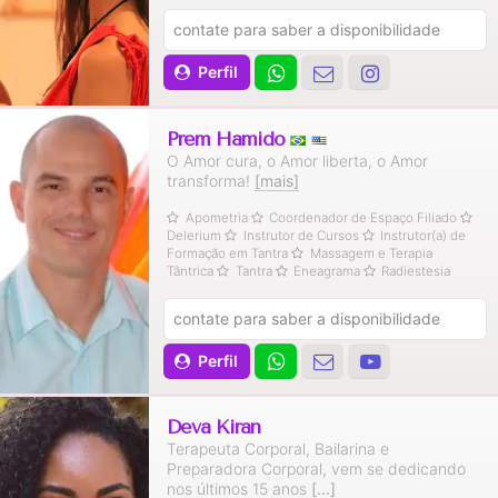
contate para saber a disponibilidade
Perfil
Prem Hamido
O Amor cura, o Amor liberta, o Amor
transforma!
[mais]
Apometria
Coordenador de Espaço Filiado
Delerium
Instrutor de Cursos
Instrutor(a) de
Formação em Tantra
Massagem e Terapia
Tântrica
Tantra
Eneagrama
Radiestesia
contate para saber a disponibilidade
Perfil
Deva Kiran
Terapeuta Corporal, Bailarina e
Preparadora Corporal, vem se dedicando
nos últimos 15 anos
[...]