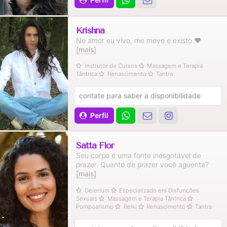
Krishna
No amor eu vivo, me movo e existo.❤
[mais]
Instrutor de Cursos
Massagem e Terapia
Tântrica
Renascimento
Tantra
contate para saber a disponibilidade
Perfil
Satta Flor
Seu corpo é uma fonte inesgotável de
prazer. Quanto de prazer você aguenta?
[mais]
Delerium
Especializado em Disfunções
Sexuais
Massagem e Terapia Tântrica
Pompoarismo
Reiki
Renascimento
Tantra