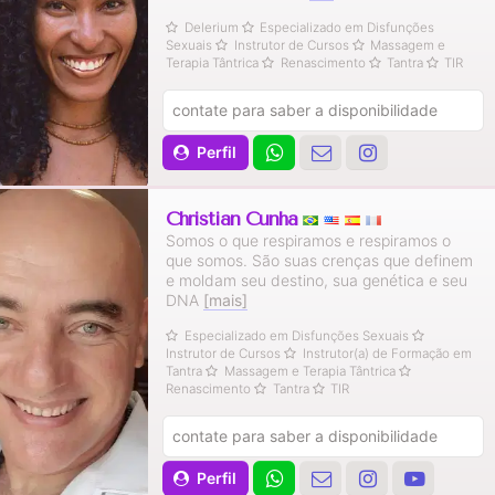
Delerium
Especializado em Disfunções
Sexuais
Instrutor de Cursos
Massagem e
Terapia Tântrica
Renascimento
Tantra
TIR
contate para saber a disponibilidade
Perfil
Christian Cunha
Somos o que respiramos e respiramos o
que somos. São suas crenças que definem
e moldam seu destino, sua genética e seu
DNA
[mais]
Especializado em Disfunções Sexuais
Instrutor de Cursos
Instrutor(a) de Formação em
Tantra
Massagem e Terapia Tântrica
Renascimento
Tantra
TIR
contate para saber a disponibilidade
Perfil