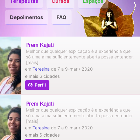
Terapeutas
Cursos
Espaços
Depoimentos
FAQ
Prem Kajati
Melhor que qualquer explicação é a experiência que
só uma alma suficientemente aberta possa entender.
[mais]
em
Teresina
de 7 a 9-mar / 2020
e mais 6 cidades
Perfil
Prem Kajati
Melhor que qualquer explicação é a experiência que
só uma alma suficientemente aberta possa entender.
[mais]
em
Teresina
de 7 a 9-mar / 2020
e mais 6 cidades