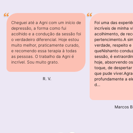
Cheguei até a Agni com um início de
Foi uma das experiê
depressão, a forma como fui
incríveis de minha v
acolhido e a condução da sessão foi
acolhimento, de re
o verdadeiro diferencial. Hoje estou
pertencimento.A sim
muito melhor, praticamente curado,
verdade, respeito e 
e recomendo essa terapia à todas
queNishanto conduz
as pessoas. O trabalho da Agni é
sessão, é extraordin
incrível. Sou muito grato.
hoje, absorvendo o
toque, de despertar
que pude viver.Agr
R. V.
profundamente a ele
d...
Marcos B