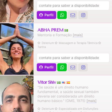
contate para saber a disponibilidade
Perfil
ABHA PREM
Mentoria e Formação
[mais]
Delerium
Massagem e Terapia Tântrica
Tantra
contate para saber a disponibilidade
Perfil
Vitor Shiv
"Se saúde é um direito humano
fundamental, a saúde sexual também
deveria ser considerada um direito
humano básico." (OMS, 1975)
[mais]
Delerium
Especializado em Disfunções