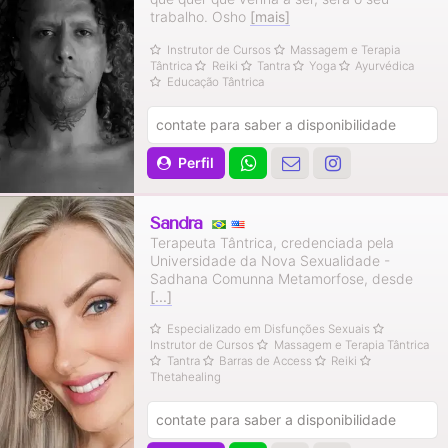
trabalho. Osho
[mais]
Instrutor de Cursos
Massagem e Terapia
Tântrica
Reiki
Tantra
Yoga
Ayurvédica
Educação Tântrica
contate para saber a disponibilidade
Perfil
Sandra
Terapeuta Tântrica, credenciada pela
Universidade da Nova Sexualidade -
Sadhana Comunna Metamorfose, desde
[...]
Especializado em Disfunções Sexuais
Instrutor de Cursos
Massagem e Terapia Tântrica
Tantra
Barras de Access
Reiki
Thetahealing
contate para saber a disponibilidade