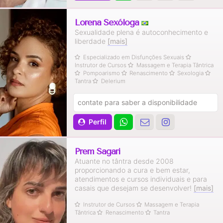
Lorena Sexóloga
Sexualidade plena é autoconhecimento e
liberdade
[mais]
Especializado em Disfunções Sexuais
Instrutor de Cursos
Massagem e Terapia Tântrica
Pompoarismo
Renascimento
Sexologia
Tantra
Delerium
contate para saber a disponibilidade
Perfil
Prem Sagari
Atuante no tântra desde 2008
proporcionando a cura e bem estar,
atendimentos e cursos individuais e para
casais que desejam se desenvolver!
[mais]
Instrutor de Cursos
Massagem e Terapia
Tântrica
Renascimento
Tantra