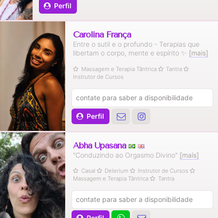
Perfil
Carolina França
Entre o sutil e o profundo - Terapias que
libertam o corpo, mente e espírito ✨️
[mais]
Massagem e Terapia Tântrica
Tantra
Instrutor de Cursos
contate para saber a disponibilidade
Perfil
Abha Upasana
"Conduzindo ao Orgasmo Divino"
[mais]
Casal
Delerium
Instrutor de Cursos
Massagem e Terapia Tântrica
Tantra
contate para saber a disponibilidade
Perfil