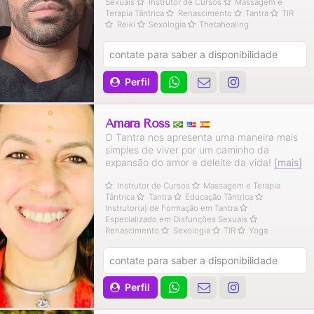
Sexuais
Instrutor de Cursos
Massagem e
Terapia Tântrica
Renascimento
Tantra
TIR
Reiki
Sexologia
Thetahealing
contate para saber a disponibilidade
Perfil
Amara Ross
O Tantra nos apresenta uma maneira mais
simples de viver por um caminho da
expansão do amor e deleite da vida!
[mais]
Instrutor de Cursos
Massagem e Terapia
Tântrica
Tantra
Educação Tântrica
Instrutor(a) de Formação em Tantra
Especializado em Disfunções Sexuais
Renascimento
Sexologia
TIR
Yoga
contate para saber a disponibilidade
Perfil