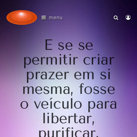
menu
E se se
permitir criar
prazer em si
mesma, fosse
o veículo para
libertar,
purificar,