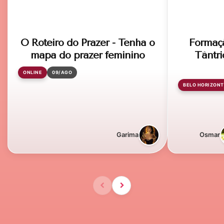
O Roteiro do Prazer - Tenha o
Formaç
mapa do prazer feminino
Tântri
ONLINE
09/AGO
BELO HORIZONT
Garima
Osmar