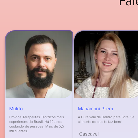
Fal
Mukto
Mahamani Prem
Um dos Terapeutas Tântricos mais
A Cura vem de Dentro para Fora. Se
experientes do Brasil. Há 12 anos
alimente do que te faz bem!
cuidando de pessoas. Mais de 5,5
mil clientes.
Cascavel