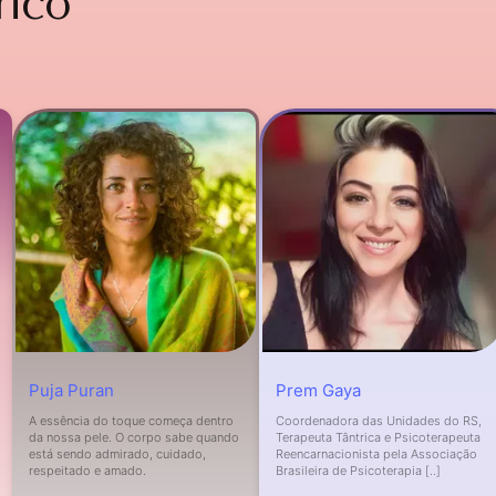
rico
Puja Puran
Prem Gaya
A essência do toque começa dentro
Coordenadora das Unidades do RS,
da nossa pele. O corpo sabe quando
Terapeuta Tântrica e Psicoterapeuta
está sendo admirado, cuidado,
Reencarnacionista pela Associação
respeitado e amado.
Brasileira de Psicoterapia [..]