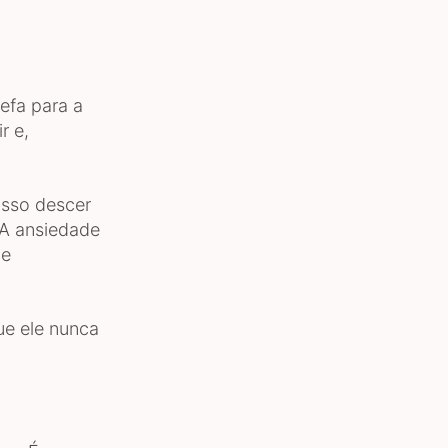
efa para a
r e,
osso descer
 A ansiedade
me
ue ele nunca