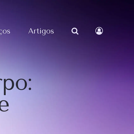
ços
Artigos
rpo:
e