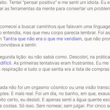
alto. Tentei “pensar positivo” e me senti um idiota. Eu 
ar as ferramentas da mente para consertar um proble
 comecei a buscar caminhos que falavam uma lingua
ão entendia, mas que meu corpo parecia lembrar. Foi a
um
Tantra que não era o que me vendiam
, que não pro
onvidava a sentir.
segunda lição: eu não sabia como. Descobri, na prátic
difícil
. As primeiras tentativas eram frustrantes. Eu me
a respiração e tudo o que sentia era a lista de compra
rada não foi um orgasmo cósmico ou uma visão transc
ples. E mais real. Foi um dia, no banho, em que, exaus
jeito certo, eu desisti. E apenas senti a água quente e
s costas. Só isso. Sem nomear, sem julgar. Por cinco 