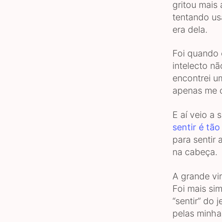
gritou mais 
tentando us
era dela.
Foi quando
intelecto n
encontrei 
apenas me c
E aí veio a 
sentir é tão 
para sentir 
na cabeça.
A grande vi
Foi mais sim
“sentir” do 
pelas minha