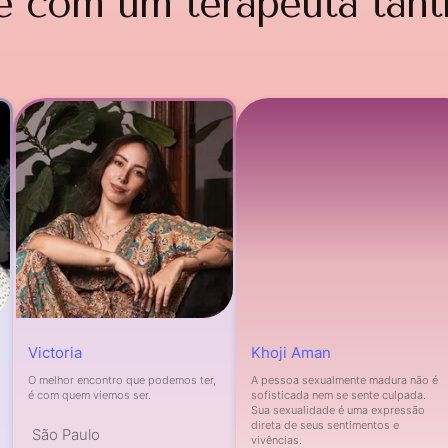
e com um terapeuta tânt
Victoria
Khoji Aman
O melhor encontro que podemos ter,
A pessoa sexualmente madura não é
é com quem viemos ser.
sofisticada nem se sente culpada.
Sua sexualidade é uma expressão
direta de seus sentimentos e
São Paulo
vivências.