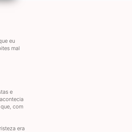
que eu
ites mal
stas e
 acontecia
o que, com
isteza era