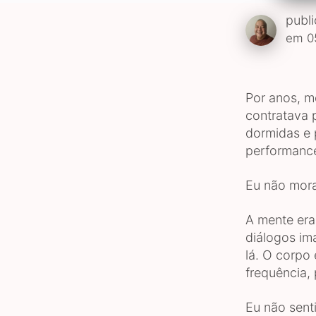
publ
em 0
Por anos, m
contratava 
dormidas e 
performance
Eu não mora
A mente era 
diálogos im
lá. O corpo 
frequência,
Eu não sent