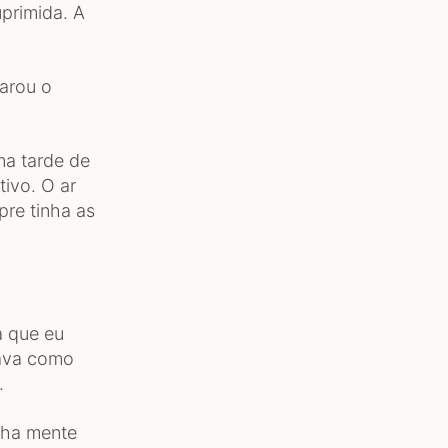
uprimida. A
parou o
ma tarde de
ivo. O ar
pre tinha as
a que eu
tava como
.
nha mente