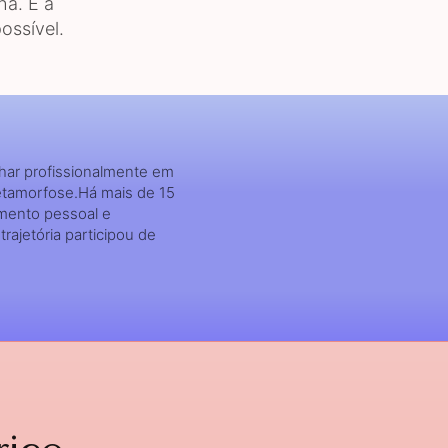
ha. É a
ossível.
har profissionalmente em
etamorfose.Há mais de 15
mento pessoal e
rajetória participou de