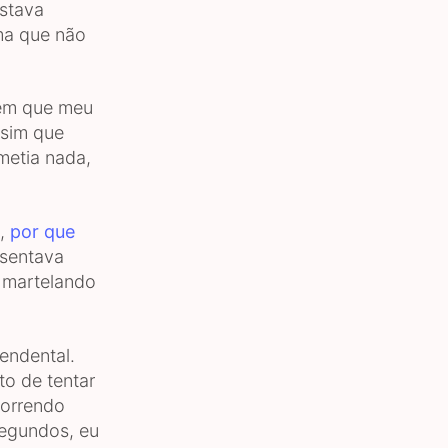
estava
ma que não
gem que meu
ssim que
metia nada,
a,
por que
 sentava
s martelando
endental.
to de tentar
scorrendo
segundos, eu