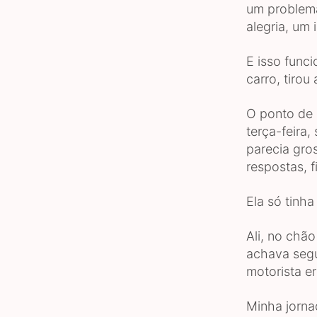
um problema 
alegria, um
E isso func
carro, tirou
O ponto de 
terça-feira
parecia gro
respostas, f
Ela só tinha
Ali, no chã
achava segu
motorista e
Minha jorna