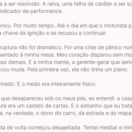
a ser resolvido. A raiva, uma falha de caráter a ser s
 indicador de performance.
ionou. Por muito tempo. Até o dia em que o motorista 
 a chave da ignição e se recusou a continuar.
ruptura não foi dramático. Foi uma crise de pânico nu
, sentado à minha mesa. Meu coração disparou sem mot
sso demais. E a minha mente, a gerente-geral que sem
icou muda. Pela primeira vez, ela não tinha um plano.
 medo. E o medo era inteiramente físico.
o que desapareceu sob os meus pés, eu entendi: a cas
ra era um castelo de cartas. E o estranho que eu tra
ra, na verdade, o dono do carro, da estrada e do mapa
da de volta começou desajeitada. Tentei meditar e mi