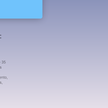
:
e 35
os
ento,
s,