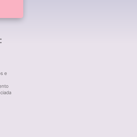
:
os e
mento
nciada