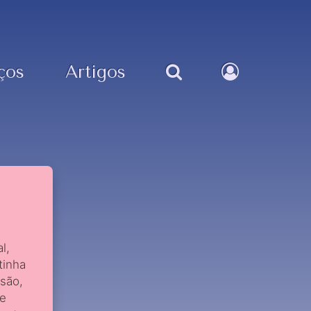
ços
Artigos
l,
tinha
ssão,
ue