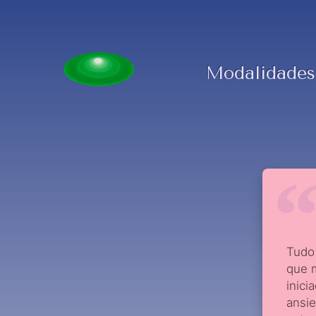
Modalidades
Tudo
que 
inici
ansie