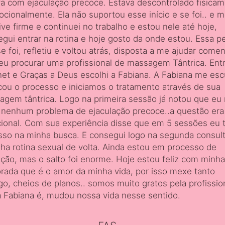
a com ejaculação precoce. Estava descontrolado fisica
cionalmente. Ela não suportou esse início e se foi.. e 
ve firme e continuei no trabalho e estou nele até hoje,
gui entrar na rotina e hoje gosto da onde estou. Essa p
e foi, refletiu e voltou atrás, disposta a me ajudar come
eu procurar uma profissional de massagem Tântrica. Entr
net e Graças a Deus escolhi a Fabiana. A Fabiana me esc
cou o processo e iniciamos o tratamento através de sua
gem tântrica. Logo na primeira sessão já notou que eu
a nenhum problema de ejaculação precoce..a questão era
onal. Com sua experiência disse que em 5 sessões eu t
so na minha busca. E consegui logo na segunda consult
ha rotina sexual de volta. Ainda estou em processo de
ção, mas o salto foi enorme. Hoje estou feliz com minha
ada que é o amor da minha vida, por isso mexe tanto
o, cheios de planos.. somos muito gratos pela profissio
 Fabiana é, mudou nossa vida nesse sentido.