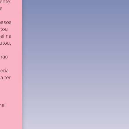
mente
me
essoa
ntou
ei na
utou,
 não
eria
a ter
nal