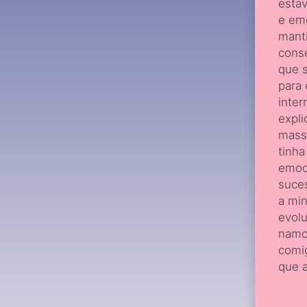
estav
e emo
manti
conse
que s
para 
inter
expli
massa
tinh
emoci
suces
a min
evolu
namor
comig
que a