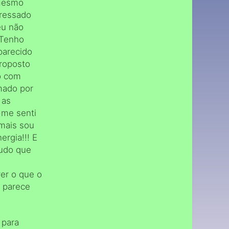
 mesmo
eressado
eu não
 Tenho
parecido
roposto
o com
mado por
 as
 me senti
 mais sou
rgia!!! E
tudo que
ver o que o
s parece
 para