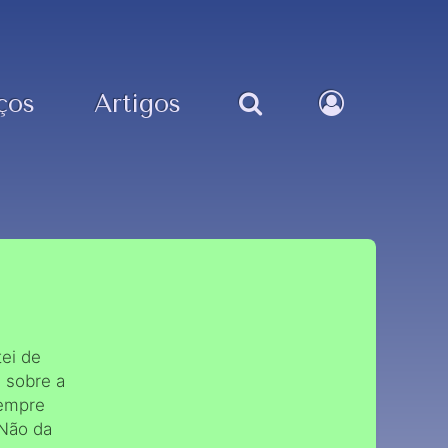
ços
Artigos
ei de
u sobre a
sempre
 Não da