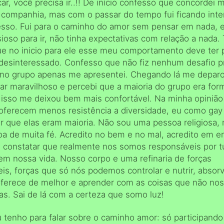
car, você precisa ir..!! De início confesso que concordei
r companhia, mas com o passar do tempo fui ficando int
esso. Fui para o caminho do amor sem pensar em nada, 
ioso para ir, não tinha expectativas com relação a nada.
ue no inicio para ele esse meu comportamento deve ter 
desinteressado. Confesso que não fiz nenhum desafio p
 no grupo apenas me apresentei. Chegando lá me depar
ar maravilhoso e percebi que a maioria do grupo era for
 isso me deixou bem mais confortável. Na minha opinião
oferecem menos resistência a diversidade, eu como gay
r que elas eram maioria. Não sou uma pessoa religiosa,
 de muita fé. Acredito no bem e no mal, acredito em ene
e constatar que realmente nos somos responsáveis por 
em nossa vida. Nosso corpo e uma refinaria de forças
eis, forças que só nós podemos controlar e nutrir, absor
oferece de melhor e aprender com as coisas que não no
as. Sai de lá com a certeza que somo luz!
 tenho para falar sobre o caminho amor: só participando