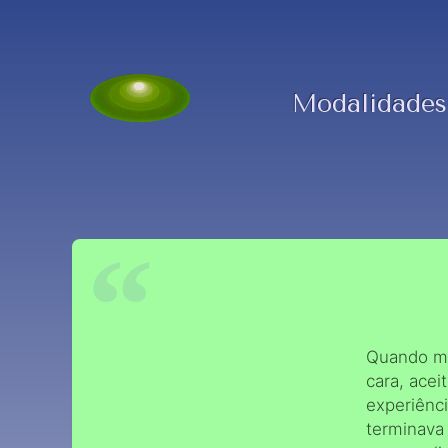
Modalidades
Quando me
cara, acei
experiênc
terminava 