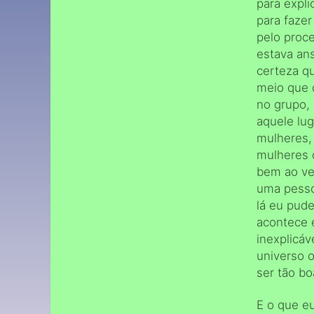
para expli
para faze
pelo proc
estava ans
certeza q
meio que 
no grupo,
aquele lug
mulheres,
mulheres 
bem ao ve
uma pessoa
lá eu pud
acontece 
inexplicáv
universo 
ser tão bo
E o que eu