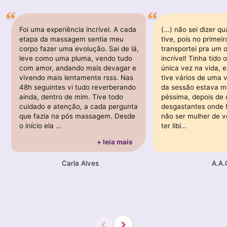
Foi uma experiência incrível. A cada
(...) não sei dizer 
etapa da massagem sentia meu
tive, pois no primeir
corpo fazer uma evolução. Sai de lá,
transportei pra um 
leve como uma pluma, vendo tudo
incrível! Tinha tid
com amor, andando mais devagar e
única vez na vida, 
vivendo mais lentamente rsss. Nas
tive vários de uma v
48h seguintes vi tudo reverberando
da sessão estava m
ainda, dentro de mim. Tive todo
péssima, depois de
cuidado e atenção, a cada pergunta
desgastantes onde f
que fazia na pós massagem. Desde
não ser mulher de v
o início ela ...
ter libi...
+ leia mais
Carla Alves
A.A.