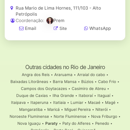
Rua Mario de Lima Hornes, 111/103 - Alto
Petrópolis
Coordenação:
Prem
Email
WhatsApp
Site
Outras cidades no Rio de Janeiro
Angra dos Reis
•
Araruama
•
Arraial do cabo
•
Baixadas Litorâneas
•
Barra Mansa
•
Búzios
•
Cabo Frio
•
Campos dos Goytacazes
•
Casimiro de Abreu
•
Duque de Caxias
•
Ilha Grande
•
Itaboraí
•
Itaguaí
•
Itaipava
•
Itaperuna
•
Itatiaia
•
Lumiar
•
Macaé
•
Magé
•
Mangaratiba
•
Maricá
•
Miguel Pereira
•
Niterói
•
Noroeste Fluminense
•
Norte Fluminense
•
Nova Friburgo
•
Nova Iguaçu
•
Paraty
•
Paty do Alferes
•
Penedo
•