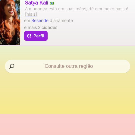
Satya Kali
A mudança está em suas mãos, dê o primeiro passo!
[mais]
em
Resende
diariamente
e mais 2 cidades
Perfil