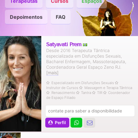
Terapeutas
Cursos
Espaços
Depoimentos
FAQ
Satyavati Prem
Desde 2016 Terapeuta Tântrica
especializada em Disfunções Sexuais,
Bacharel Enfermagem, Massoterapeuta,
Coordenadora Geral Espaço Zeno RJ.
[mais]
Especializado em Disfunções Sexuais
Instrutor de Cursos
Massagem e Terapia Tântrica
Renascimento
Tantra
TIR
Coordenador
de Espaço Filiado
contate para saber a disponibilidade
Perfil