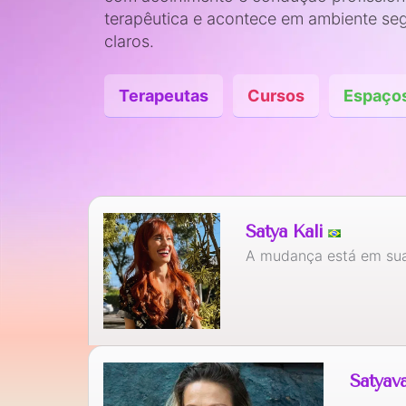
terapêutica e acontece em ambiente seg
claros.
Terapeutas
Cursos
Espaço
Satya Kali
A mudança está em sua
Satyav