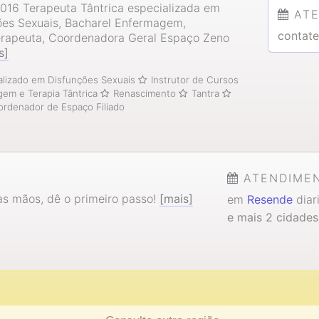
016 Terapeuta Tântrica especializada em
AT
ões Sexuais, Bacharel Enfermagem,
contate
rapeuta, Coordenadora Geral Espaço Zeno
s]
alizado em Disfunções Sexuais
Instrutor de Cursos
em e Terapia Tântrica
Renascimento
Tantra
rdenador de Espaço Filiado
ATENDIME
s mãos, dê o primeiro passo!
[mais]
em
Resende
diar
e mais 2 cidades