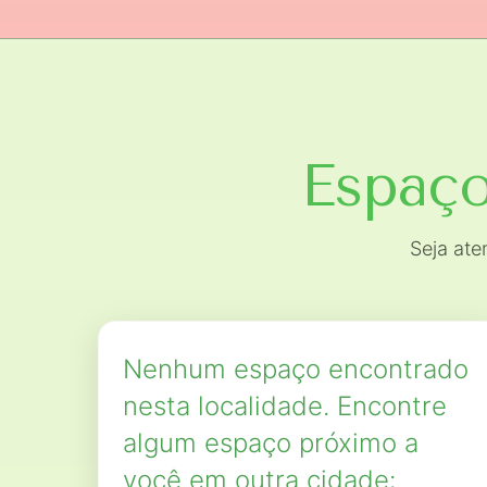
Espaço
Seja at
Nenhum espaço encontrado
nesta localidade. Encontre
algum espaço próximo a
você em outra cidade: