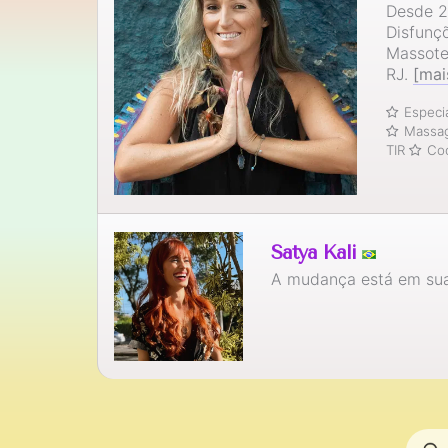
Desde 2
Disfunç
Massote
RJ.
[mai
Especi
Massag
TIR
Coo
Satya Kali
A mudança está em sua