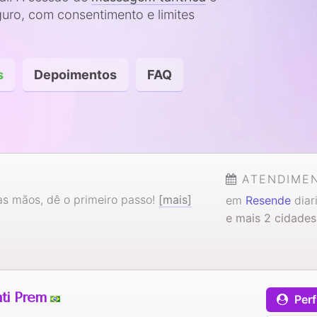
uro, com consentimento e limites
s
Depoimentos
FAQ
ATENDIME
s mãos, dê o primeiro passo!
[mais]
em
Resende
diar
e mais 2 cidades
ati Prem
Perf