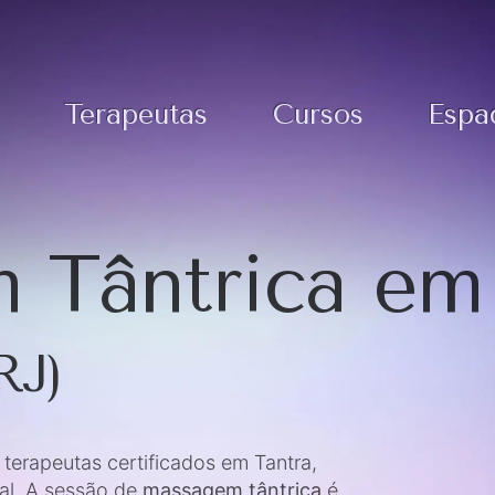
Terapeutas
Cursos
Espa
 Tântrica em
RJ)
erapeutas certificados em Tantra,
al. A sessão de
massagem tântrica
é