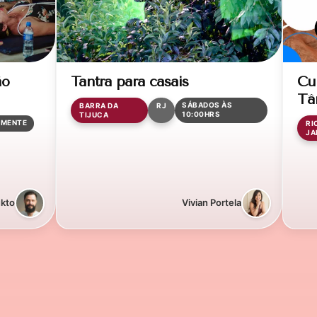
ão
Tantra para casais
Cu
Tâ
SÁBADOS ÀS
BARRA DA
RJ
10:00HRS
TIJUCA
LMENTE
RI
JA
kto
Vivian Portela