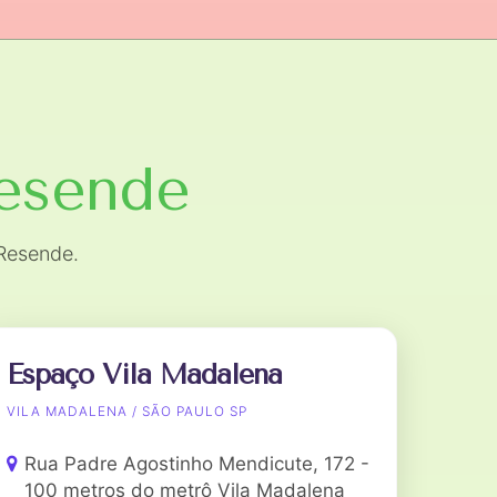
esende
Resende.
Espaço Vila Madalena
VILA MADALENA / SÃO PAULO SP
Rua Padre Agostinho Mendicute, 172 -
100 metros do metrô Vila Madalena