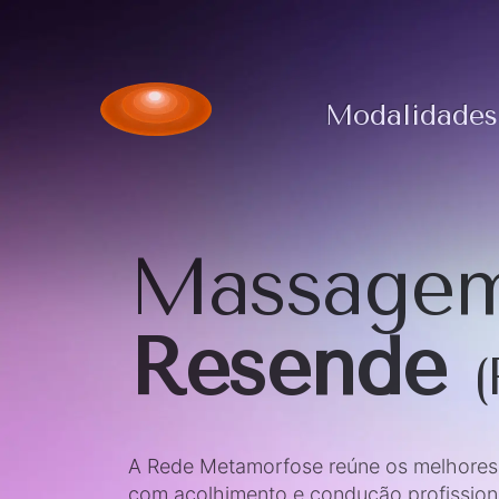
Modalidades
Massagem
Resende
(
A Rede Metamorfose reúne os melhores t
com acolhimento e condução profission