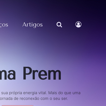
ços
Artigos
ma Prem
 sua própria energia vital. Mais do que uma
rnada de reconexão com o seu ser.