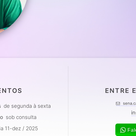
ENTOS
ENTRE 
sena.c
s
de segunda à sexta
i
lo
sob consulta
a 11-dez / 2025
Fal