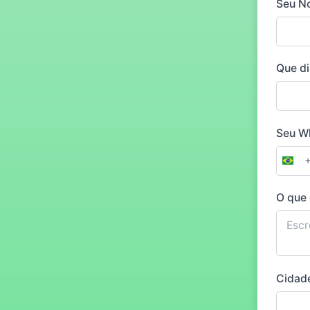
Seu 
Que di
Seu W
Braz
+55
O que 
Cidad