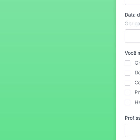
Data 
Obriga
Você 
G
D
C
P
He
Profis