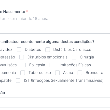
de Nascimento
*
tório ser maior de 18 anos.
manifestou recentemente alguma destas condições?
ravidez
Diabetes
Distúrbios Cardíacos
epressão
Distúrbios emocionais
Cirurgia
onvulsões
Epilepsia
Limitações Físicas
neumonia
Tuberculose
Asma
Bronquite
patite
IST (Infecções Sexualmente Transmissíveis)
são