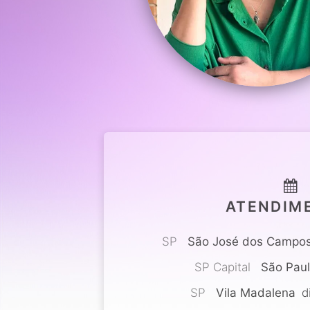
ATENDIM
SP
São José dos Campo
SP Capital
São Pau
SP
Vila Madalena
di