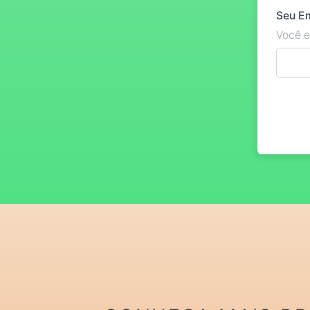
Seu E
Você e