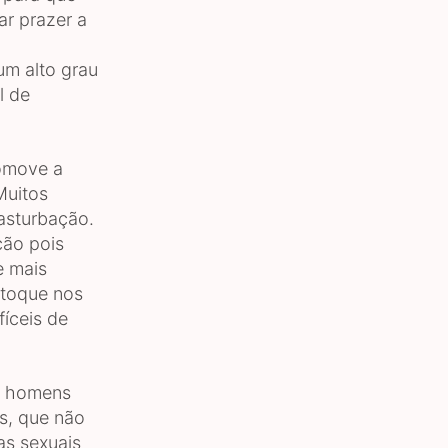
ar prazer a
um alto grau
l de
omove a
Muitos
asturbação.
ção pois
e mais
 toque nos
fíceis de
s homens
s, que não
as sexuais