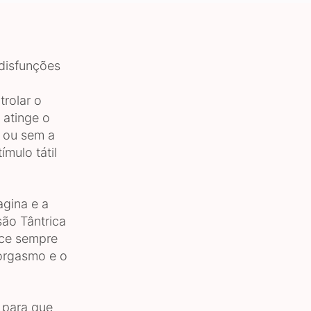
disfunções
rolar o
 atinge o
 ou sem a
mulo tátil
agina e a
são Tântrica
ce sempre
 orgasmo e o
 para que