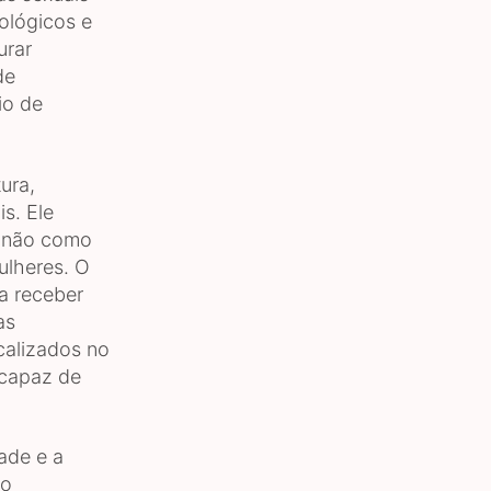
ológicos e
urar
de
io de
ura,
s. Ele
e não como
ulheres. O
a receber
as
calizados no
 capaz de
ade e a
to