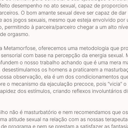
feito desempenho no ato sexual, capaz de proporcion
rceiros. O bom amante sexual deve ser capaz de dar
e aos jogos sexuais, mesmo que esteja envolvido por 
, permitindo à parceira/parceiro chegar a um alto níve
 de orgasmo.
 Metamorfose, oferecemos uma metodologia que pr
sensorial com base na percepção da energia sexual. 
fundem o nosso trabalho achando que é uma mera m
 desestimulamos os homens a praticarem a masturba
ossa observação, ela é um dos condicionamentos qu
bre o mecanismo da ejaculação precoce, pois “vicia” o
rapidez dos estímulos, criando reflexos involuntários di
alho não é masturbatório e nem recomendamos que o
ma atitude sexual na relação com as nossas terapeuta
 de programa e nem se prestam a satisfazer as fantasi