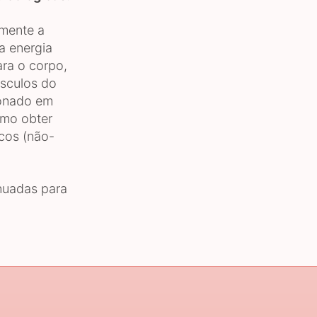
mente a
a energia
ara o corpo,
sculos do
ionado em
omo obter
cos (não-
nuadas para