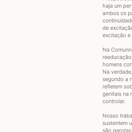
haja um per
ambos os pa
continuidad
de excitação
excitação e
Na Comunna
reeducação 
homens con
Na verdade,
segundo a n
refletem so
genitais na 
controlar.
Nosso trab
sustentem u
são garotas