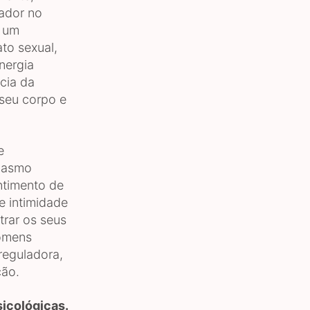
ador no
 um
to sexual,
nergia
cia da
 seu corpo e
e
rgasmo
ntimento de
e intimidade
trar os seus
homens
reguladora,
ção.
sicológicas.