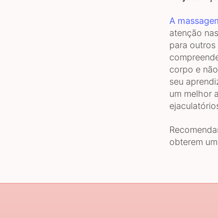
A massagem
atenção nas
para outros
compreende
corpo e não
seu aprend
um melhor a
ejaculatório
Recomendam
obterem um