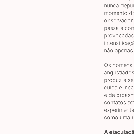
nunca depu
momento do
observador,
passa a com
provocadas 
intensifica
não apenas 
Os homens q
angustiados
produz a se
culpa e inc
e de orgasmo
contatos se
experimenta
como uma re
A ejaculaçã