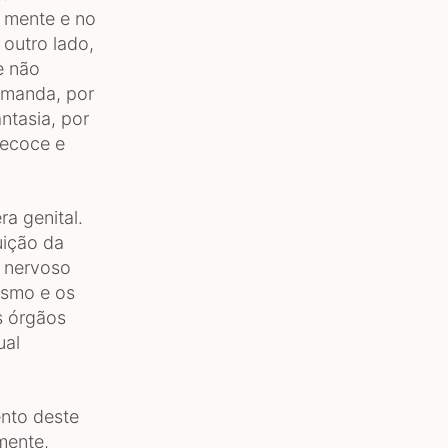
 mente e no
outro lado,
e não
emanda, por
ntasia, por
recoce e
a genital.
uição da
a nervoso
asmo e os
s órgãos
ual
nto deste
mente,