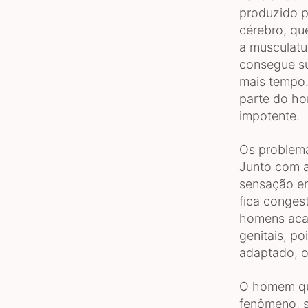
produzido p
cérebro, qu
a musculatu
consegue su
mais tempo.
parte do ho
impotente.
Os problema
Junto com a
sensação er
fica conges
homens aca
genitais, p
adaptado, o
O homem que
fenômeno, s