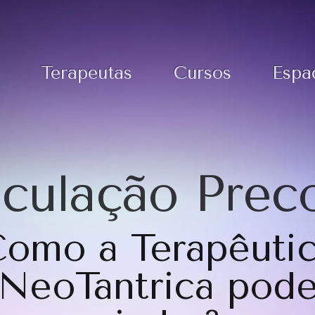
Terapeutas
Cursos
Espa
aculação Prec
omo a Terapêuti
NeoTantrica pod