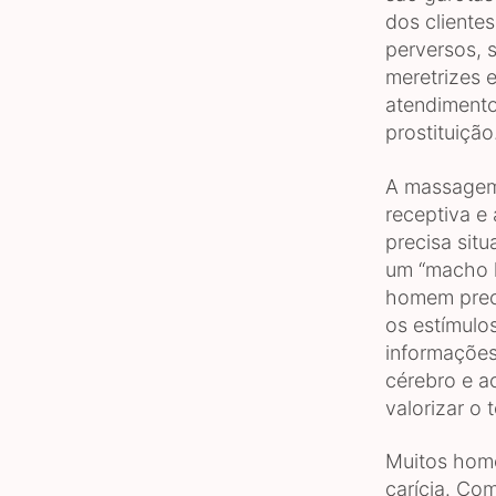
dos cliente
perversos, 
meretrizes 
atendiment
prostituição
A massagem 
receptiva e
precisa sit
um “macho l
homem preci
os estímulos
informações
cérebro e a
valorizar o
Muitos home
carícia. Co