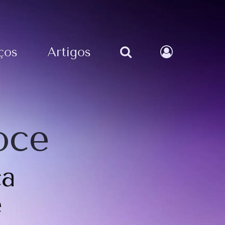
ços
Artigos
oce
ca
e