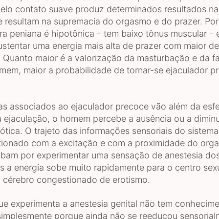
elo contato suave produz determinados resultados na
e resultam na supremacia do orgasmo e do prazer. Por 
ra peniana é hipotônica – tem baixo tônus muscular – 
stentar uma energia mais alta de prazer com maior d
 Quanto maior é a valorização da masturbação e da fa
mem, maior a probabilidade de tornar-se ejaculador p
s associados ao ejaculador precoce vão além da esfer
 ejaculação, o homem percebe a ausência ou a dimin
ótica. O trajeto das informações sensoriais do sistem
tionado com a excitação e com a proximidade do org
bam por experimentar uma sensação de anestesia do
ois a energia sobe muito rapidamente para o centro sex
 cérebro congestionado de erotismo.
 experimenta a anestesia genital não tem conhecime
implesmente porque ainda não se reeducou sensorial