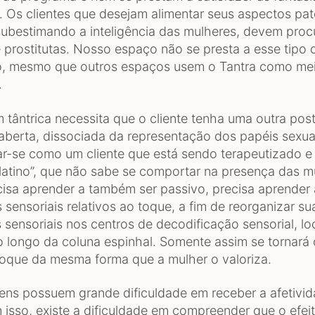
s. Os clientes que desejam alimentar seus aspectos pat
subestimando a inteligência das mulheres, devem proc
e prostitutas. Nosso espaço não se presta a esse tipo 
o, mesmo que outros espaços usem o Tantra como me
.
tântrica necessita que o cliente tenha uma outra post
 aberta, dissociada da representação dos papéis sexuai
uar-se como um cliente que está sendo terapeutizado 
atino”, que não sabe se comportar na presença das m
sa aprender a também ser passivo, precisa aprender 
 sensoriais relativos ao toque, a fim de reorganizar su
 sensoriais nos centros de decodificação sensorial, lo
o longo da coluna espinhal. Somente assim se tornará
 toque da mesma forma que a mulher o valoriza.
ns possuem grande dificuldade em receber a afetivid
m isso, existe a dificuldade em compreender que o efei