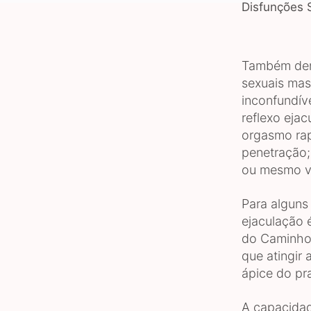
Disfunções 
Também den
sexuais mas
inconfundív
reflexo ejac
orgasmo rap
penetração;
ou mesmo vi
Para alguns
ejaculação é
do Caminho
que atingir
ápice do pr
A capacidad