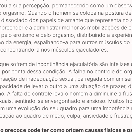
rou a sua percepção, permanecendo como um observ
 orgasmo. Quando o homem se coloca na postura de
 dissociado dos papéis de amante que representa no a
preender e a administrar melhor as mobilizações de e
pelo erotismo e pelo orgasmo, distribuindo a experiên
ção da energia, espalhando-a para outros músculos do
concentrando-a nos músculos ejaculadores.
ue sofrem de incontinência ejaculatória são infelizes 
 por conta dessa condição. A falha no controle do o
nsação de inadequação sexual, carregada com um se
apacidade de levar o outro a uma situação de prazer, d
. A falta de controle leva o homem a diminuir e a frus
xuais, sentindo-se envergonhado e ansioso. Muitos 
m uma evolução do seu quadro para uma impotência 
ação ao quadro de medo, culpa, ansiedade e frustra
o precoce pode ter como origem causas físicas e p