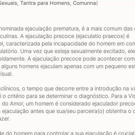
Sexuais
,
Tantra para Homens
,
Comunna
)
ominada ejaculação prematura, é a mais comum das 
culinas. A ejaculação precoce (ejaculatio praecox) é
el, caracterizada pela incapacidade do homem em cont
ulatório. Uma vez que esteja sexualmente excitado, ele
idamente. A ejaculação precoce pode acontecer com
 alguns homens ejaculam apenas com um pequeno estí
sual.
 clínicos, o tempo que decorre entre a introdução na v
 o critério para se determinar o diagnóstico. Para a Vi
 do Amor, um homem é considerado ejaculador preco
 a ejaculação antes que sua/seu parceira(o) obtenha o
azer.
e do homem para controlar a sua ejaculação é crucial