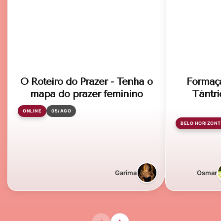
O Roteiro do Prazer - Tenha o
Formaç
mapa do prazer feminino
Tântri
ONLINE
05/AGO
BELO HORIZONT
Garima
Osmar