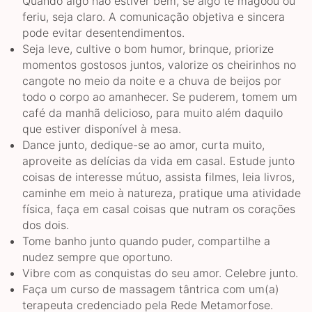
Quando algo não estiver bem, se algo te magoou ou
feriu, seja claro. A comunicação objetiva e sincera
pode evitar desentendimentos.
Seja leve, cultive o bom humor, brinque, priorize
momentos gostosos juntos, valorize os cheirinhos no
cangote no meio da noite e a chuva de beijos por
todo o corpo ao amanhecer. Se puderem, tomem um
café da manhã delicioso, para muito além daquilo
que estiver disponível à mesa.
Dance junto, dedique-se ao amor, curta muito,
aproveite as delícias da vida em casal. Estude junto
coisas de interesse mútuo, assista filmes, leia livros,
caminhe em meio à natureza, pratique uma atividade
física, faça em casal coisas que nutram os corações
dos dois.
Tome banho junto quando puder, compartilhe a
nudez sempre que oportuno.
Vibre com as conquistas do seu amor. Celebre junto.
Faça um curso de massagem tântrica com um(a)
terapeuta credenciado pela Rede Metamorfose.