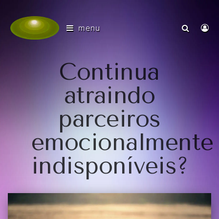
menu
Continua
atraindo
parceiros
emocionalmente
indisponíveis?