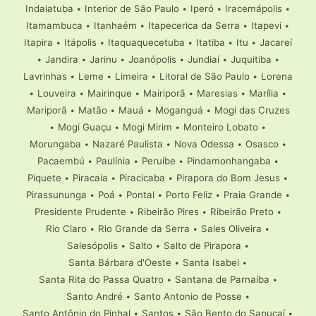
Indaiatuba
•
Interior de São Paulo
•
Iperó
•
Iracemápolis
•
Itamambuca
•
Itanhaém
•
Itapecerica da Serra
•
Itapevi
•
Itapira
•
Itápolis
•
Itaquaquecetuba
•
Itatiba
•
Itu
•
Jacareí
•
Jandira
•
Jarinu
•
Joanópolis
•
Jundiaí
•
Juquitiba
•
Lavrinhas
•
Leme
•
Limeira
•
Litoral de São Paulo
•
Lorena
•
Louveira
•
Mairinque
•
Mairiporã
•
Maresias
•
Marília
•
Mariporã
•
Matão
•
Mauá
•
Moganguá
•
Mogi das Cruzes
•
Mogi Guaçu
•
Mogi Mirim
•
Monteiro Lobato
•
Morungaba
•
Nazaré Paulista
•
Nova Odessa
•
Osasco
•
Pacaembú
•
Paulínia
•
Peruíbe
•
Pindamonhangaba
•
Piquete
•
Piracaia
•
Piracicaba
•
Pirapora do Bom Jesus
•
Pirassununga
•
Poá
•
Pontal
•
Porto Feliz
•
Praia Grande
•
Presidente Prudente
•
Ribeirão Pires
•
Ribeirão Preto
•
Rio Claro
•
Rio Grande da Serra
•
Sales Oliveira
•
Salesópolis
•
Salto
•
Salto de Pirapora
•
Santa Bárbara d'Oeste
•
Santa Isabel
•
Santa Rita do Passa Quatro
•
Santana de Parnaíba
•
Santo André
•
Santo Antonio de Posse
•
Santo Antônio do Pinhal
•
Santos
•
São Bento do Sapucaí
•