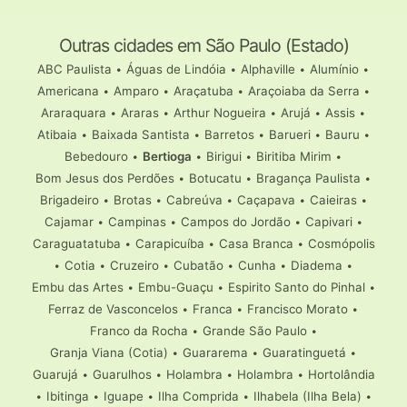
Outras cidades em São Paulo (Estado)
ABC Paulista
•
Águas de Lindóia
•
Alphaville
•
Alumínio
•
Americana
•
Amparo
•
Araçatuba
•
Araçoiaba da Serra
•
Araraquara
•
Araras
•
Arthur Nogueira
•
Arujá
•
Assis
•
Atibaia
•
Baixada Santista
•
Barretos
•
Barueri
•
Bauru
•
Bebedouro
•
Bertioga
•
Birigui
•
Biritiba Mirim
•
Bom Jesus dos Perdões
•
Botucatu
•
Bragança Paulista
•
Brigadeiro
•
Brotas
•
Cabreúva
•
Caçapava
•
Caieiras
•
Cajamar
•
Campinas
•
Campos do Jordão
•
Capivari
•
Caraguatatuba
•
Carapicuíba
•
Casa Branca
•
Cosmópolis
•
Cotia
•
Cruzeiro
•
Cubatão
•
Cunha
•
Diadema
•
Embu das Artes
•
Embu-Guaçu
•
Espirito Santo do Pinhal
•
Ferraz de Vasconcelos
•
Franca
•
Francisco Morato
•
Franco da Rocha
•
Grande São Paulo
•
Granja Viana (Cotia)
•
Guararema
•
Guaratinguetá
•
Guarujá
•
Guarulhos
•
Holambra
•
Holambra
•
Hortolândia
•
Ibitinga
•
Iguape
•
Ilha Comprida
•
Ilhabela (Ilha Bela)
•