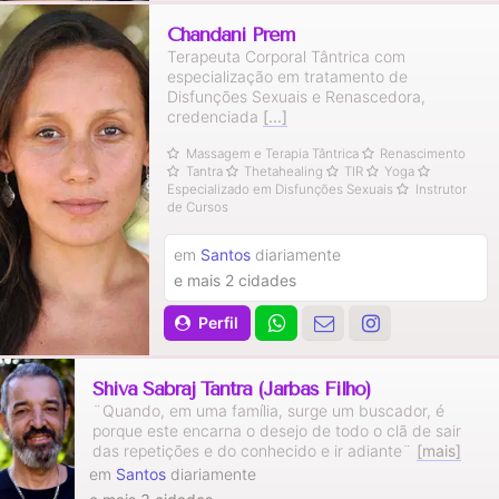
Chandani Prem
Terapeuta Corporal Tântrica com
especialização em tratamento de
Disfunções Sexuais e Renascedora,
credenciada
[...]
Massagem e Terapia Tântrica
Renascimento
Tantra
Thetahealing
TIR
Yoga
Especializado em Disfunções Sexuais
Instrutor
de Cursos
em
Santos
diariamente
e mais 2 cidades
Perfil
Shiva Sabraj Tantra (Jarbas Filho)
¨Quando, em uma família, surge um buscador, é
porque este encarna o desejo de todo o clã de sair
das repetições e do conhecido e ir adiante¨
[mais]
em
Santos
diariamente