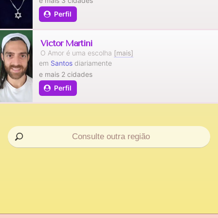
e mais 3 cidades
Perfil
Victor Martini
O Amor é uma escolha
[mais]
em
Santos
diariamente
e mais 2 cidades
Perfil