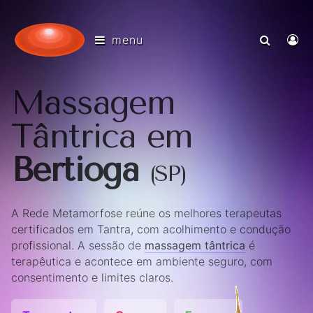
menu
Massagem
Tântrica em
Bertioga
(SP)
A Rede Metamorfose reúne os melhores terapeutas
certificados em Tantra, com acolhimento e condução
profissional. A sessão de
massagem tântrica
é
terapêutica e acontece em ambiente seguro, com
consentimento e limites claros.