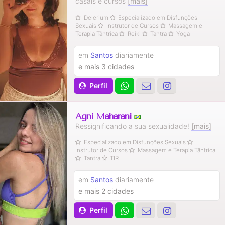
casais e cursos
[mais]
Delerium
Especializado em Disfunções
Sexuais
Instrutor de Cursos
Massagem e
Terapia Tântrica
Reiki
Tantra
Yoga
em
Santos
diariamente
e mais 3 cidades
Perfil
Agni Maharani
Ressignificando a sua sexualidade!
[mais]
Especializado em Disfunções Sexuais
Instrutor de Cursos
Massagem e Terapia Tântrica
Tantra
TIR
em
Santos
diariamente
e mais 2 cidades
Perfil