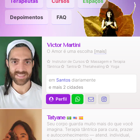
Terapeutas
Cursos
Espaços
Depoimentos
FAQ
Victor Martini
O Amor é uma escolha
[mais]
Instrutor de Cursos
Massagem e Terapia
Tântrica
Tantra
Thetahealing
Yoga
em
Santos
diariamente
e mais 2 cidades
Perfil
Tatyane
Seu corpo guarda muito mais do que você
imagina. Terapia tântrica para cura, prazer
e autoconhecimento — atend. individual,