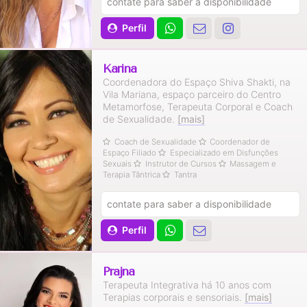
contate para saber a disponibilidade
Perfil
Karina
Coordenadora do Espaço Shiva Shakti, na
Vila Mariana, espaço parceiro do Centro
Metamorfose, Terapeuta Corporal e Coach
de Sexualidade.
[mais]
Coach de Sexualidade
Coordenador de
Espaço Filiado
Especializado em Disfunções
Sexuais
Instrutor de Cursos
Massagem e
Terapia Tântrica
Tantra
contate para saber a disponibilidade
Perfil
Prajna
Terapeuta Integrativa há 10 anos com
Terapias corporais e sensoriais.
[mais]