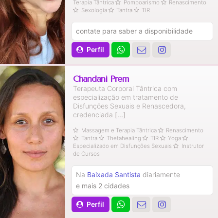
Terapia Tântrica
Pompoarismo
Renascimento
Sexologia
Tantra
TIR
contate para saber a disponibilidade
Perfil
Chandani Prem
Terapeuta Corporal Tântrica com
especialização em tratamento de
Disfunções Sexuais e Renascedora,
credenciada
[...]
Massagem e Terapia Tântrica
Renascimento
Tantra
Thetahealing
TIR
Yoga
Especializado em Disfunções Sexuais
Instrutor
de Cursos
Na
Baixada Santista
diariamente
e mais 2 cidades
Perfil