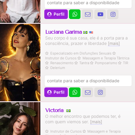
contate para saber a disponibilidade
Perfil
Luciana Garima
Seu corpo é sua casa, ele é a porta para a
consciência, prazer e liberdade
[mais]
Especializado em Disfunções Sexuais
Instrutor de Cursos
Massagem e Terapia Tântrica
Renascimento
Tantra
Pompoarismo
TIR
Delerium
contate para saber a disponibilidade
Perfil
Victoria
O melhor encontro que podemos ter, é
com quem viemos ser.
[mais]
Instrutor de Cursos
Massagem e Terapia