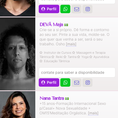
Perfil
DEVĀ Mājā
Crie-se a si próprio. Dê forma e contorno
ao seu ser. Pinte a sua vida, molde-se. O
que quer que venha a ser, será o seu
trabalho. Osho
[mais]
Instrutor de Cursos
Massagem e Terapia
Tântrica
Reiki
Tantra
Yoga
Ayurvédica
Educação Tântrica
contate para saber a disponibilidade
Perfil
Nana Tantra
+15 anos-Formação Internacional Sexo
p/Casal+ Nova Sexualidade +
OM15'Meditação Orgástica.
[mais]