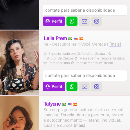
contate para saber a disponibilidade
Perfil
Lalla Prem
Re~ Descubra-se ✨Você Merece !
[mais]
Especializado em Disfunções Sexuais
Instrutor de Cursos
Massagem e Terapia Tântrica
Pompoarismo
Renascimento
Tantra
contate para saber a disponibilidade
Perfil
Tatyane
Seu corpo guarda muito mais do que você
imagina. Terapia tântrica para cura, prazer
e autoconhecimento — atend. individual,
casais e cursos
[mais]