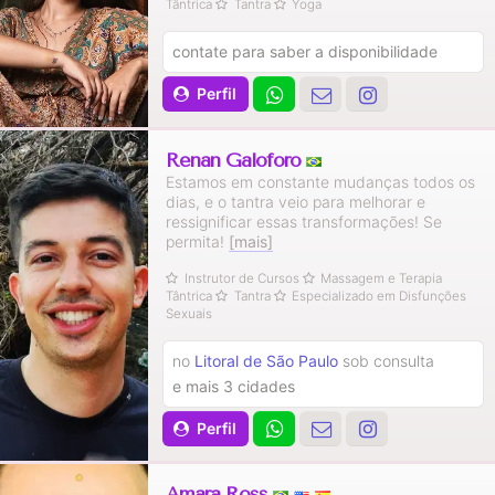
Tântrica
Tantra
Yoga
contate para saber a disponibilidade
Perfil
Renan Galoforo
Estamos em constante mudanças todos os
dias, e o tantra veio para melhorar e
ressignificar essas transformações! Se
permita!
[mais]
Instrutor de Cursos
Massagem e Terapia
Tântrica
Tantra
Especializado em Disfunções
Sexuais
no
Litoral de São Paulo
sob consulta
e mais 3 cidades
Perfil
Amara Ross