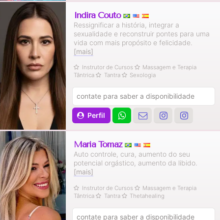
Indira Couto
Ressignificar a história, integrar a
sexualidade e reconstruir pontes para uma
vida com mais propósito e felicidade.
[mais]
Instrutor de Cursos
Massagem e Terapia
Tântrica
Tantra
Sexologia
contate para saber a disponibilidade
Perfil
Maria Tomaz
Auto controle, cura, aumento do seu
potencial orgástico, aumento da libido.
[mais]
Instrutor de Cursos
Massagem e Terapia
Tântrica
Tantra
Thetahealing
contate para saber a disponibilidade