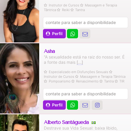
Instrutor de Cursos
Massagem e Terapia
Tântrica
Reiki
Tantra
contate para saber a disponibilidade
Perfil
Asha
"A sexualidade está na raiz do nosso ser. É
a fonte das mais
[...]
Especializado em Disfunções Sexuais
Instrutor de Cursos
Massagem e Terapia Tântrica
Pompoarismo
Renascimento
Tantra
TIR
contate para saber a disponibilidade
Perfil
Alberto Santágueda
Destrave sua Vida Sexual: baixa libido,