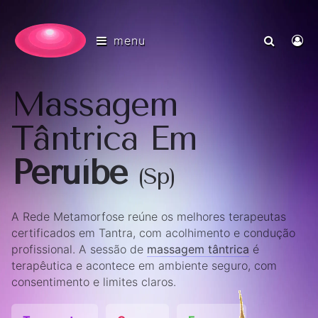
menu
Massagem
Tântrica Em
Peruíbe
(Sp)
A Rede Metamorfose reúne os melhores terapeutas
certificados em Tantra, com acolhimento e condução
profissional. A sessão de
massagem tântrica
é
terapêutica e acontece em ambiente seguro, com
consentimento e limites claros.