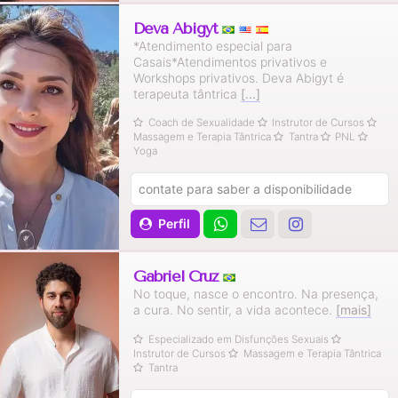
Deva Abigyt
*Atendimento especial para
Casais*Atendimentos privativos e
Workshops privativos. Deva Abigyt é
terapeuta tântrica
[...]
Coach de Sexualidade
Instrutor de Cursos
Massagem e Terapia Tântrica
Tantra
PNL
Yoga
contate para saber a disponibilidade
Perfil
Gabriel Cruz
No toque, nasce o encontro. Na presença,
a cura. No sentir, a vida acontece.
[mais]
Especializado em Disfunções Sexuais
Instrutor de Cursos
Massagem e Terapia Tântrica
Tantra