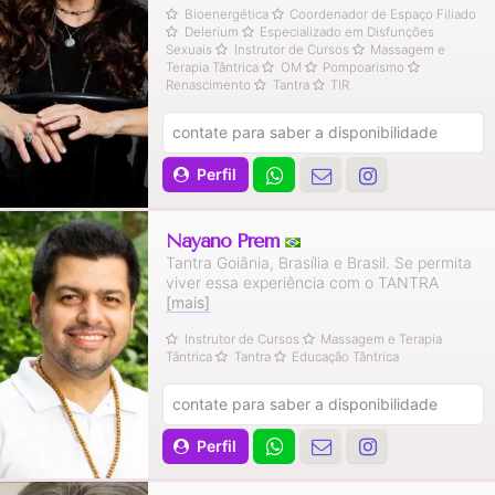
Bioenergética
Coordenador de Espaço Filiado
Delerium
Especializado em Disfunções
Sexuais
Instrutor de Cursos
Massagem e
Terapia Tântrica
OM
Pompoarismo
Renascimento
Tantra
TIR
contate para saber a disponibilidade
Perfil
Nayano Prem
Tantra Goiânia, Brasília e Brasil. Se permita
viver essa experiência com o TANTRA
[mais]
Instrutor de Cursos
Massagem e Terapia
Tântrica
Tantra
Educação Tântrica
contate para saber a disponibilidade
Perfil