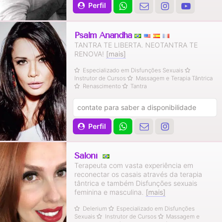
Perfil
Psalm Anandha
TANTRA TE LIBERTA. NEOTANTRA TE
RENOVA!
[mais]
Especializado em Disfunções Sexuais
Instrutor de Cursos
Massagem e Terapia Tântrica
Renascimento
Tantra
contate para saber a disponibilidade
Perfil
Saloní
Terapeuta com vasta experiência em
reconectar os casais através da terapia
tântrica e também Disfunções sexuais
feminina e masculina.
[mais]
Delerium
Especializado em Disfunções
Sexuais
Instrutor de Cursos
Massagem e