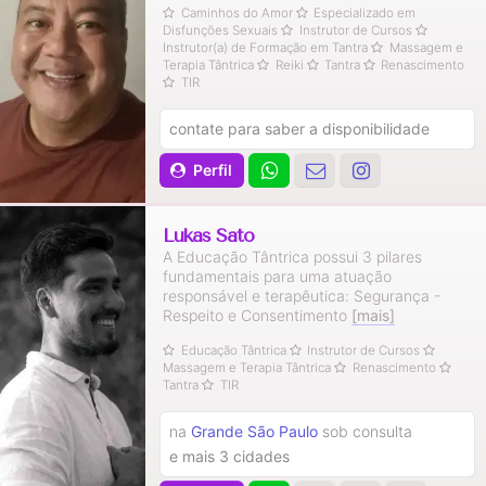
Caminhos do Amor
Especializado em
Disfunções Sexuais
Instrutor de Cursos
Instrutor(a) de Formação em Tantra
Massagem e
Terapia Tântrica
Reiki
Tantra
Renascimento
TIR
contate para saber a disponibilidade
Perfil
Lukas Sato
A Educação Tântrica possui 3 pilares
fundamentais para uma atuação
responsável e terapêutica: Segurança -
Respeito e Consentimento
[mais]
Educação Tântrica
Instrutor de Cursos
Massagem e Terapia Tântrica
Renascimento
Tantra
TIR
na
Grande São Paulo
sob consulta
e mais 3 cidades