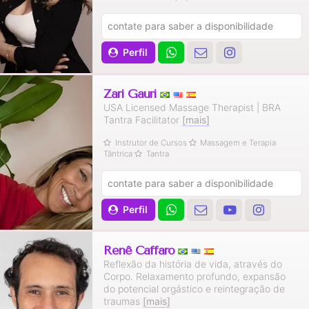
contate para saber a disponibilidade
Perfil
Zari Gauri
USA Licensed Massage Therapist | BRA
Tantra Facilitator
[mais]
Instrutor de Cursos
Massagem e Terapia
Tântrica
Tantra
contate para saber a disponibilidade
Perfil
Renê Caffaro
Reflexão da história de vida, através do
Corpo. Relaxamento profundo, expansão
do potencial orgástico e reintegração de
traumas
[mais]