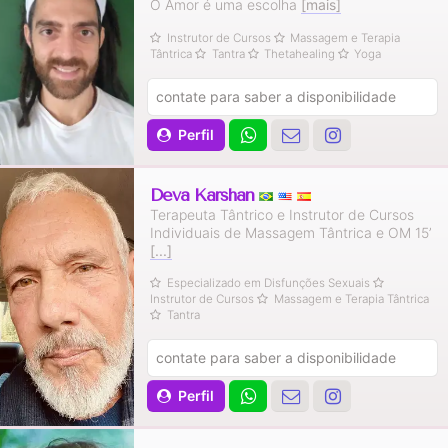
O Amor é uma escolha
[mais]
Instrutor de Cursos
Massagem e Terapia
Tântrica
Tantra
Thetahealing
Yoga
contate para saber a disponibilidade
Perfil
Deva Karshan
Terapeuta Tântrico e Instrutor de Cursos
Individuais de Massagem Tântrica e OM 15’
[...]
Especializado em Disfunções Sexuais
Instrutor de Cursos
Massagem e Terapia Tântrica
Tantra
contate para saber a disponibilidade
Perfil