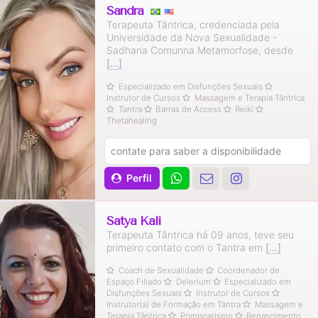
Sandra
Terapeuta Tântrica, credenciada pela
Universidade da Nova Sexualidade -
Sadhana Comunna Metamorfose, desde
[...]
Especializado em Disfunções Sexuais
Instrutor de Cursos
Massagem e Terapia Tântrica
Tantra
Barras de Access
Reiki
Thetahealing
contate para saber a disponibilidade
Perfil
Satya Kali
Terapeuta Tântrica há 09 anos, teve seu
primeiro contato com o Tantra em
[...]
Coach de Sexualidade
Coordenador de
Espaço Filiado
Delerium
Especializado em
Disfunções Sexuais
Instrutor de Cursos
Instrutor(a) de Formação em Tantra
Massagem e
Terapia Tântrica
Pompoarismo
Renascimento