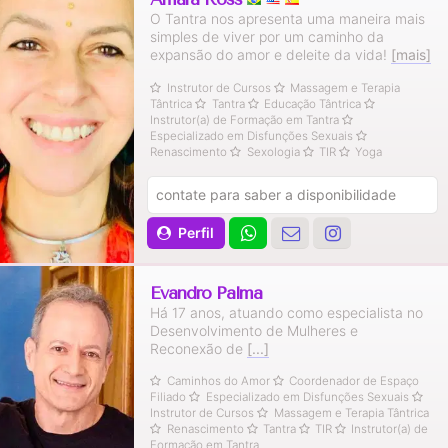
O Tantra nos apresenta uma maneira mais
simples de viver por um caminho da
expansão do amor e deleite da vida!
[mais]
Instrutor de Cursos
Massagem e Terapia
Tântrica
Tantra
Educação Tântrica
Instrutor(a) de Formação em Tantra
Especializado em Disfunções Sexuais
Renascimento
Sexologia
TIR
Yoga
contate para saber a disponibilidade
Perfil
Evandro Palma
Há 17 anos, atuando como especialista no
Desenvolvimento de Mulheres e
Reconexão de
[...]
Caminhos do Amor
Coordenador de Espaço
Filiado
Especializado em Disfunções Sexuais
Instrutor de Cursos
Massagem e Terapia Tântrica
Renascimento
Tantra
TIR
Instrutor(a) de
Formação em Tantra