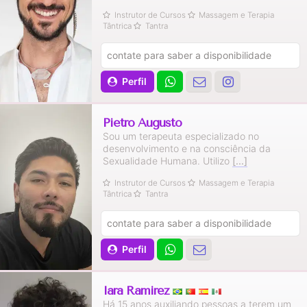
Instrutor de Cursos
Massagem e Terapia
Tântrica
Tantra
contate para saber a disponibilidade
Perfil
Pietro Augusto
Sou um terapeuta especializado no
desenvolvimento e na consciência da
Sexualidade Humana. Utilizo
[...]
Instrutor de Cursos
Massagem e Terapia
Tântrica
Tantra
contate para saber a disponibilidade
Perfil
Iara Ramirez
Há 15 anos auxiliando pessoas a terem um