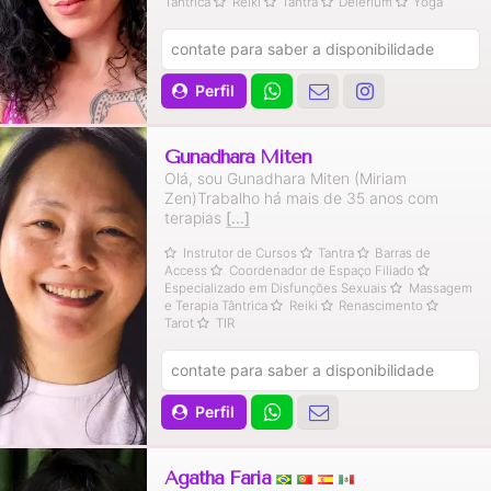
Tântrica
Reiki
Tantra
Delerium
Yoga
contate para saber a disponibilidade
Perfil
Gunadhara Miten
Olá, sou Gunadhara Miten (Miriam
Zen)Trabalho há mais de 35 anos com
terapias
[...]
Instrutor de Cursos
Tantra
Barras de
Access
Coordenador de Espaço Filiado
Especializado em Disfunções Sexuais
Massagem
e Terapia Tântrica
Reiki
Renascimento
Tarot
TIR
contate para saber a disponibilidade
Perfil
Ágatha Faria