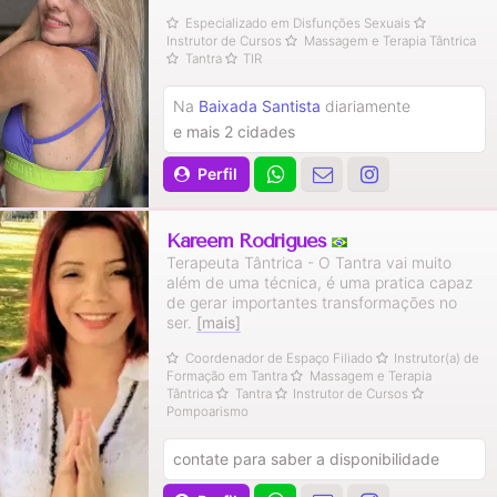
Especializado em Disfunções Sexuais
Instrutor de Cursos
Massagem e Terapia Tântrica
Tantra
TIR
Na
Baixada Santista
diariamente
e mais 2 cidades
Perfil
Kareem Rodrigues
Terapeuta Tântrica - O Tantra vai muito
além de uma técnica, é uma pratica capaz
de gerar importantes transformações no
ser.
[mais]
Coordenador de Espaço Filiado
Instrutor(a) de
Formação em Tantra
Massagem e Terapia
Tântrica
Tantra
Instrutor de Cursos
Pompoarismo
contate para saber a disponibilidade