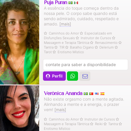
Puja Puran
A essência do toque começa dentro da
nossa pele. O corpo sabe quando está
sendo admirado, cuidado, respeitado e
amado.
[mais]
Caminhos do Amor
Especializado em
Disfunções Sexuais
Instrutor de Cursos
Massagem e Terapia Tântrica
Renascimento
Tantra
TIR
Baralho Cigano
Delerium
Tarot
Erotismo Místico
contate para saber a disponibilidade
Perfil
Verônica Ananda
Não existe orgasmo com a mente agitada.
Alinhando a mente e a energia, o prazer
vem!
[mais]
Caminhos do Amor
Instrutor de Cursos
Massagem e Terapia Tântrica
Reiki
Tantra
Erotismo Místico