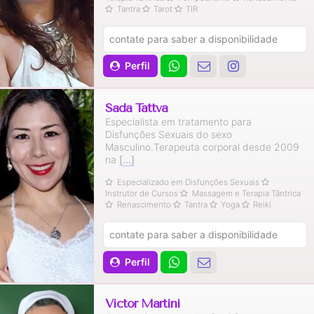
Tantra
Tarot
TIR
contate para saber a disponibilidade
Perfil
Sada Tattva
Especialista em tratamento para
Disfunções Sexuais do sexo
Masculino.Terapeuta corporal desde 2009
na
[...]
Especializado em Disfunções Sexuais
Instrutor de Cursos
Massagem e Terapia Tântrica
Renascimento
Tantra
Yoga
Reiki
contate para saber a disponibilidade
Perfil
Victor Martini