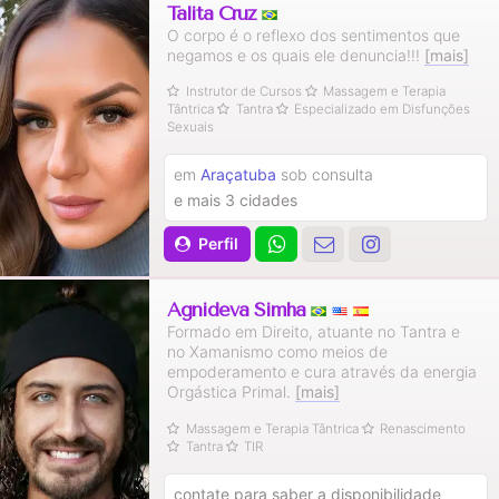
Talita Cruz
O corpo é o reflexo dos sentimentos que
negamos e os quais ele denuncia!!!
[mais]
Instrutor de Cursos
Massagem e Terapia
Tântrica
Tantra
Especializado em Disfunções
Sexuais
em
Araçatuba
sob consulta
e mais 3 cidades
Perfil
Agnideva Simha
Formado em Direito, atuante no Tantra e
no Xamanismo como meios de
empoderamento e cura através da energia
Orgástica Primal.
[mais]
Massagem e Terapia Tântrica
Renascimento
Tantra
TIR
contate para saber a disponibilidade