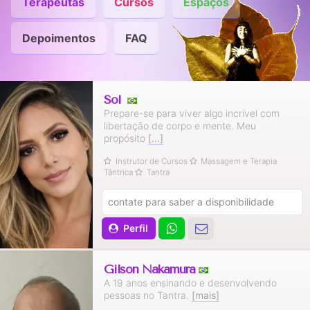
Terapeutas
Cursos
Espaços
Depoimentos
FAQ
Sol
Prepare-se para viver algo incrível com
libertação de corpo e mente. Meu
propósito
[...]
Instrutor de Cursos
Massagem e Terapia
Tântrica
Tantra
contate para saber a disponibilidade
Perfil
Gilson Nakamura
A 19 anos ensinando e desenvolvendo
pessoas no Tantra.
[mais]