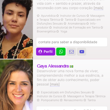
vida com + sentido e prazer, através da
reconexão com seu corpo-coração
[mais]
Ayurvédica
Instrutor de Cursos
Massagem
e Terapia Tântrica
Tantra
Especializado em
Disfunções Sexuais
Aromaterapia
Info-
produtor
Instrutor(a) de Formação em Tantra
Bioenergética
Yoga
contate para saber a disponibilidade
Perfil
Gaya Alessandra
Desenvolver uma nova forma de viver,
compreendendo melhor a sua essência, a
fim de obter auto conhecimento, poder
pessoal
[mais]
Especializado em Disfunções Sexuais
Instrutor de Cursos
Massagem e Terapia Tântrica
Pompoarismo
Renascimento
Tantra