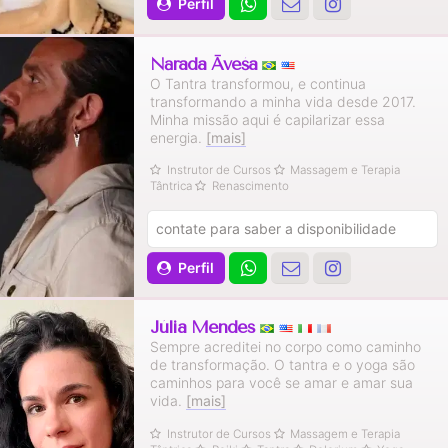
Perfil
Nārada Āveśa
O Tantra transformou, e continua
transformando a minha vida desde 2017.
Minha missão aqui é capilarizar essa
energia.
[mais]
Instrutor de Cursos
Massagem e Terapia
Tântrica
Renascimento
contate para saber a disponibilidade
Perfil
Júlia Mendes
Sempre acreditei no corpo como caminho
de transformação. O tantra e o yoga são
caminhos para você se amar e amar sua
vida.
[mais]
Instrutor de Cursos
Massagem e Terapia