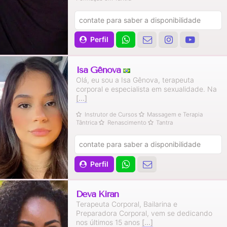
contate para saber a disponibilidade
Perfil
Isa Gênova
Olá, eu sou a Isa Gênova, terapeuta
corporal e especialista em sexualidade. Na
[...]
Instrutor de Cursos
Massagem e Terapia
Tântrica
Renascimento
Tantra
contate para saber a disponibilidade
Perfil
Deva Kiran
Terapeuta Corporal, Bailarina e
Preparadora Corporal, vem se dedicando
nos últimos 15 anos
[...]