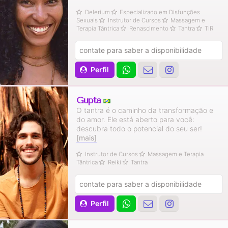
Delerium
Especializado em Disfunções
Sexuais
Instrutor de Cursos
Massagem e
Terapia Tântrica
Renascimento
Tantra
TIR
contate para saber a disponibilidade
Perfil
Gupta
O tantra é o caminho da transformação e
do amor. Ele está aberto para você:
descubra todo o potencial do seu ser!
[mais]
Instrutor de Cursos
Massagem e Terapia
Tântrica
Reiki
Tantra
contate para saber a disponibilidade
Perfil