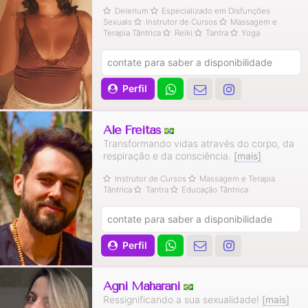
Delerium
Especializado em Disfunções
Sexuais
Instrutor de Cursos
Massagem e
Terapia Tântrica
Reiki
Tantra
Yoga
contate para saber a disponibilidade
Perfil
Ale Freitas
Transformando vidas através do corpo, da
respiração e da consciência.
[mais]
Instrutor de Cursos
Massagem e Terapia
Tântrica
Tantra
Educação Tântrica
contate para saber a disponibilidade
Perfil
Agni Maharani
Ressignificando a sua sexualidade!
[mais]