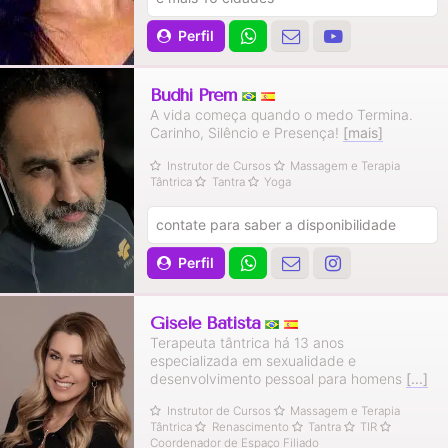
Perfil
Budhi Prem
A vida começa quando o medo Termina.
Carinho, Silêncio e Presença!
[mais]
Instrutor de Cursos
Massagem e Terapia
Tântrica
Tantra
Yoga
contate para saber a disponibilidade
Perfil
Gisele Batista
Terapeuta tântrica há 13 anos
especializada em sexualidade e
desenvolvimento pessoal para homens
[...]
Instrutor de Cursos
Massagem e Terapia
Tântrica
Renascimento
Tantra
TIR
Coordenador de Espaço Filiado