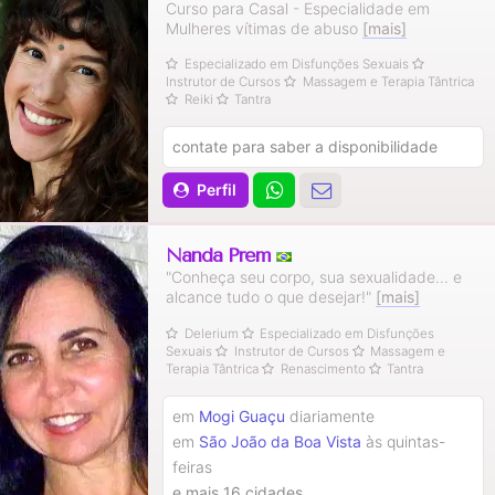
Curso para Casal - Especialidade em
Mulheres vítimas de abuso
[mais]
Especializado em Disfunções Sexuais
Instrutor de Cursos
Massagem e Terapia Tântrica
Reiki
Tantra
contate para saber a disponibilidade
Perfil
Nanda Prem
"Conheça seu corpo, sua sexualidade... e
alcance tudo o que desejar!"
[mais]
Delerium
Especializado em Disfunções
Sexuais
Instrutor de Cursos
Massagem e
Terapia Tântrica
Renascimento
Tantra
em
Mogi Guaçu
diariamente
em
São João da Boa Vista
às quintas-
feiras
e mais 16 cidades