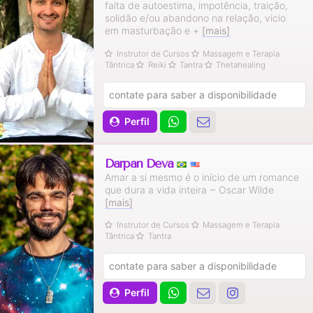
falta de autoestima, impotência, traição,
solidão e/ou abandono na relação, vicio
em masturbação e +
[mais]
Instrutor de Cursos
Massagem e Terapia
Tântrica
Reiki
Tantra
Thetahealing
contate para saber a disponibilidade
Perfil
Darpan Deva
Amar a si mesmo é o início de um romance
que dura a vida inteira ~ Oscar Wilde
[mais]
Instrutor de Cursos
Massagem e Terapia
Tântrica
Tantra
contate para saber a disponibilidade
Perfil