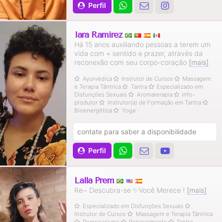
Perfil
Iara Ramirez
Há 15 anos auxiliando pessoas a terem um
vida com + sentido e prazer, através da
reconexão com seu corpo-coração
[mais]
Ayurvédica
Instrutor de Cursos
Massagem
e Terapia Tântrica
Tantra
Especializado em
Disfunções Sexuais
Aromaterapia
Info-
produtor
Instrutor(a) de Formação em Tantra
Bioenergética
Yoga
contate para saber a disponibilidade
Perfil
Lalla Prem
Re~ Descubra-se ✨Você Merece !
[mais]
Especializado em Disfunções Sexuais
Instrutor de Cursos
Massagem e Terapia Tântrica