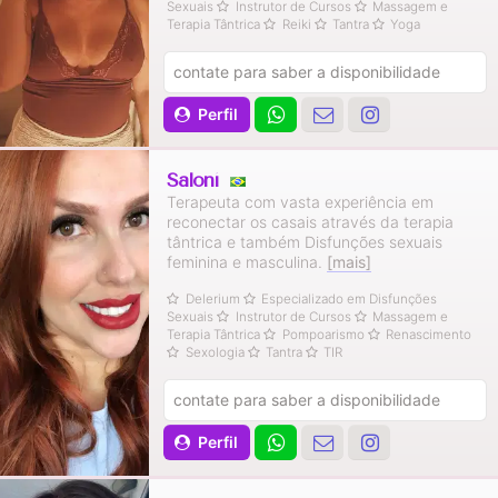
Sexuais
Instrutor de Cursos
Massagem e
Terapia Tântrica
Reiki
Tantra
Yoga
contate para saber a disponibilidade
Perfil
Saloní
Terapeuta com vasta experiência em
reconectar os casais através da terapia
tântrica e também Disfunções sexuais
feminina e masculina.
[mais]
Delerium
Especializado em Disfunções
Sexuais
Instrutor de Cursos
Massagem e
Terapia Tântrica
Pompoarismo
Renascimento
Sexologia
Tantra
TIR
contate para saber a disponibilidade
Perfil