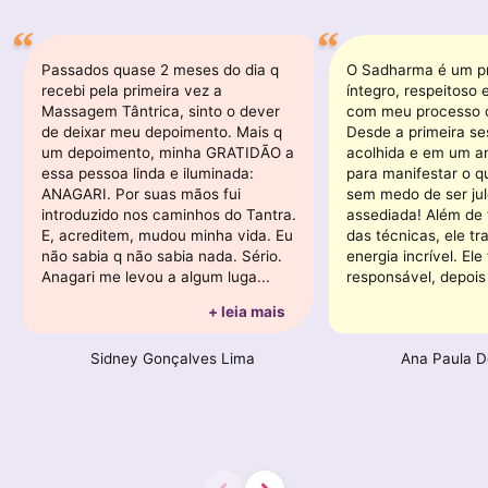
Passados quase 2 meses do dia q
O Sadharma é um pr
recebi pela primeira vez a
íntegro, respeitoso
Massagem Tântrica, sinto o dever
com meu processo c
de deixar meu depoimento. Mais q
Desde a primeira se
um depoimento, minha GRATIDÃO a
acolhida e em um a
essa pessoa linda e iluminada:
para manifestar o q
ANAGARI. Por suas mãos fui
sem medo de ser ju
introduzido nos caminhos do Tantra.
assediada! Além de t
E, acreditem, mudou minha vida. Eu
das técnicas, ele t
não sabia q não sabia nada. Sério.
energia incrível. Ele
Anagari me levou a algum luga...
responsável, depois 
+ leia mais
Sidney Gonçalves Lima
Ana Paula 