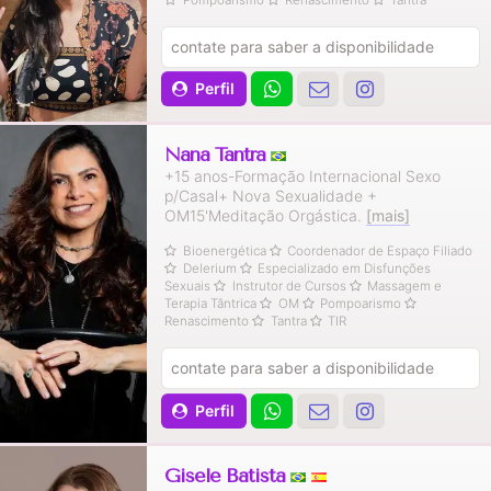
Pompoarismo
Renascimento
Tantra
contate para saber a disponibilidade
Perfil
Nana Tantra
+15 anos-Formação Internacional Sexo
p/Casal+ Nova Sexualidade +
OM15'Meditação Orgástica.
[mais]
Bioenergética
Coordenador de Espaço Filiado
Delerium
Especializado em Disfunções
Sexuais
Instrutor de Cursos
Massagem e
Terapia Tântrica
OM
Pompoarismo
Renascimento
Tantra
TIR
contate para saber a disponibilidade
Perfil
Gisele Batista