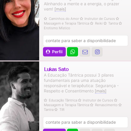
Alinhando a mente e a energia, o prazer
vem!
[mais]
Caminhos do Amor
Instrutor de Cursos
Massagem e Terapia Tântrica
Reiki
Tantra
Erotismo Místico
contate para saber a disponibilidade
Perfil
Lukas Sato
A Educação Tântrica possui 3 pilares
fundamentais para uma atuação
responsável e terapêutica: Segurança -
Respeito e Consentimento
[mais]
Educação Tântrica
Instrutor de Cursos
Massagem e Terapia Tântrica
Renascimento
Tantra
TIR
contate para saber a disponibilidade