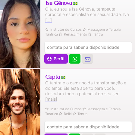
Isa Gênova
Olá, eu sou a Isa Gênova, terapeuta
corporal e especialista em sexualidade. Na
[...]
Instrutor de Cursos
Massagem e Terapia
Tântrica
Renascimento
Tantra
contate para saber a disponibilidade
Perfil
Gupta
O tantra é o caminho da transformação e
do amor. Ele está aberto para você:
descubra todo o potencial do seu ser!
[mais]
Instrutor de Cursos
Massagem e Terapia
Tântrica
Reiki
Tantra
contate para saber a disponibilidade