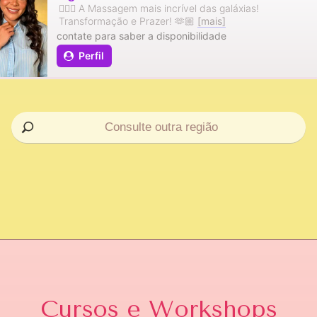
💆🏻‍♂️ A Massagem mais incrível das galáxias!
Transformação e Prazer! 🫶🏼
[mais]
contate para saber a disponibilidade
Perfil
Cursos e Workshops