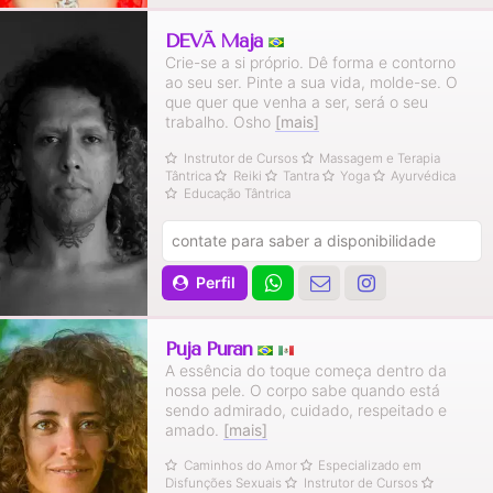
DEVĀ Mājā
Crie-se a si próprio. Dê forma e contorno
ao seu ser. Pinte a sua vida, molde-se. O
que quer que venha a ser, será o seu
trabalho. Osho
[mais]
Instrutor de Cursos
Massagem e Terapia
Tântrica
Reiki
Tantra
Yoga
Ayurvédica
Educação Tântrica
contate para saber a disponibilidade
Perfil
Puja Puran
A essência do toque começa dentro da
nossa pele. O corpo sabe quando está
sendo admirado, cuidado, respeitado e
amado.
[mais]
Caminhos do Amor
Especializado em
Disfunções Sexuais
Instrutor de Cursos