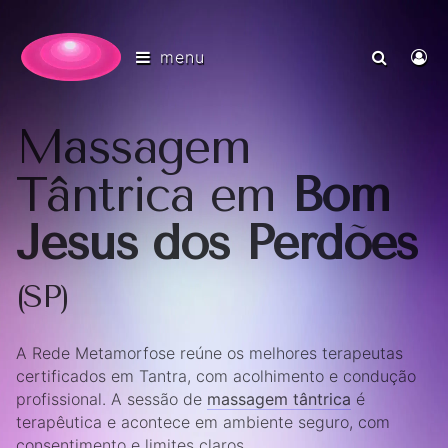
menu
Massagem
Tântrica em
Bom
Jesus dos Perdões
(SP)
A Rede Metamorfose reúne os melhores terapeutas
certificados em Tantra, com acolhimento e condução
profissional. A sessão de
massagem tântrica
é
terapêutica e acontece em ambiente seguro, com
consentimento e limites claros.