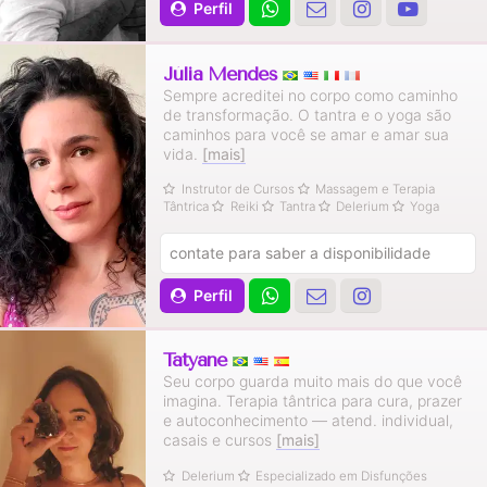
Perfil
Júlia Mendes
Sempre acreditei no corpo como caminho
de transformação. O tantra e o yoga são
caminhos para você se amar e amar sua
vida.
[mais]
Instrutor de Cursos
Massagem e Terapia
Tântrica
Reiki
Tantra
Delerium
Yoga
contate para saber a disponibilidade
Perfil
Tatyane
Seu corpo guarda muito mais do que você
imagina. Terapia tântrica para cura, prazer
e autoconhecimento — atend. individual,
casais e cursos
[mais]
Delerium
Especializado em Disfunções