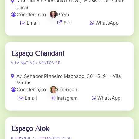
Rua Claudino Antonio Frizzo, nº 756 - Lot. Santa
Lucia
Coordenação:
Prem
Email
WhatsApp
Site
Espaço Chandani
VILA MATIAS / SANTOS SP
Av. Senador Pinheiro Machado, 30 - Sl 91 - Vila
Matias
Coordenação:
Chandani
Email
WhatsApp
Instagram
Espaço Alok
KOBRASOL / FLORIANÓPOLIS SC