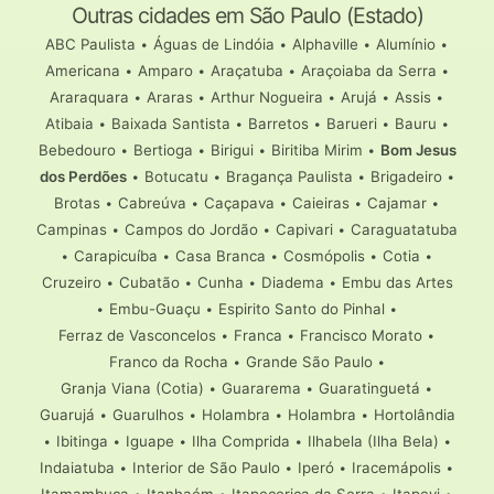
Outras cidades em São Paulo (Estado)
ABC Paulista
•
Águas de Lindóia
•
Alphaville
•
Alumínio
•
Americana
•
Amparo
•
Araçatuba
•
Araçoiaba da Serra
•
Araraquara
•
Araras
•
Arthur Nogueira
•
Arujá
•
Assis
•
Atibaia
•
Baixada Santista
•
Barretos
•
Barueri
•
Bauru
•
Bebedouro
•
Bertioga
•
Birigui
•
Biritiba Mirim
•
Bom Jesus
dos Perdões
•
Botucatu
•
Bragança Paulista
•
Brigadeiro
•
Brotas
•
Cabreúva
•
Caçapava
•
Caieiras
•
Cajamar
•
Campinas
•
Campos do Jordão
•
Capivari
•
Caraguatatuba
•
Carapicuíba
•
Casa Branca
•
Cosmópolis
•
Cotia
•
Cruzeiro
•
Cubatão
•
Cunha
•
Diadema
•
Embu das Artes
•
Embu-Guaçu
•
Espirito Santo do Pinhal
•
Ferraz de Vasconcelos
•
Franca
•
Francisco Morato
•
Franco da Rocha
•
Grande São Paulo
•
Granja Viana (Cotia)
•
Guararema
•
Guaratinguetá
•
Guarujá
•
Guarulhos
•
Holambra
•
Holambra
•
Hortolândia
•
Ibitinga
•
Iguape
•
Ilha Comprida
•
Ilhabela (Ilha Bela)
•
Indaiatuba
•
Interior de São Paulo
•
Iperó
•
Iracemápolis
•
Itamambuca
•
Itanhaém
•
Itapecerica da Serra
•
Itapevi
•