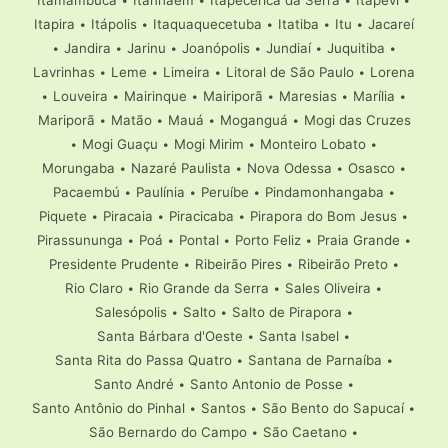
Itapira
•
Itápolis
•
Itaquaquecetuba
•
Itatiba
•
Itu
•
Jacareí
•
Jandira
•
Jarinu
•
Joanópolis
•
Jundiaí
•
Juquitiba
•
Lavrinhas
•
Leme
•
Limeira
•
Litoral de São Paulo
•
Lorena
•
Louveira
•
Mairinque
•
Mairiporã
•
Maresias
•
Marília
•
Mariporã
•
Matão
•
Mauá
•
Moganguá
•
Mogi das Cruzes
•
Mogi Guaçu
•
Mogi Mirim
•
Monteiro Lobato
•
Morungaba
•
Nazaré Paulista
•
Nova Odessa
•
Osasco
•
Pacaembú
•
Paulínia
•
Peruíbe
•
Pindamonhangaba
•
Piquete
•
Piracaia
•
Piracicaba
•
Pirapora do Bom Jesus
•
Pirassununga
•
Poá
•
Pontal
•
Porto Feliz
•
Praia Grande
•
Presidente Prudente
•
Ribeirão Pires
•
Ribeirão Preto
•
Rio Claro
•
Rio Grande da Serra
•
Sales Oliveira
•
Salesópolis
•
Salto
•
Salto de Pirapora
•
Santa Bárbara d'Oeste
•
Santa Isabel
•
Santa Rita do Passa Quatro
•
Santana de Parnaíba
•
Santo André
•
Santo Antonio de Posse
•
Santo Antônio do Pinhal
•
Santos
•
São Bento do Sapucaí
•
São Bernardo do Campo
•
São Caetano
•