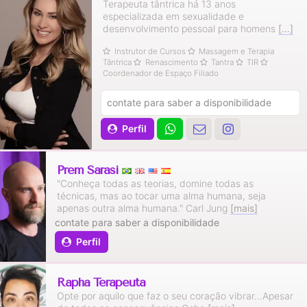
Terapeuta tântrica há 13 anos
especializada em sexualidade e
desenvolvimento pessoal para homens
[...]
Instrutor de Cursos
Massagem e Terapia
Tântrica
Renascimento
Tantra
TIR
Coordenador de Espaço Filiado
contate para saber a disponibilidade
Perfil
Prem Sarasi
"Conheça todas as teorias, domine todas as
técnicas, mas ao tocar uma alma humana, seja
apenas outra alma humana." Carl Jung
[mais]
contate para saber a disponibilidade
Perfil
Rapha Terapeuta
Opte por aquilo que faz o seu coração vibrar...Apesar