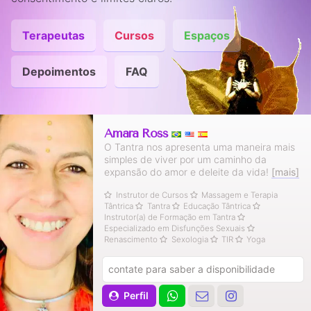
Terapeutas
Cursos
Espaços
Depoimentos
FAQ
Amara Ross
O Tantra nos apresenta uma maneira mais
simples de viver por um caminho da
expansão do amor e deleite da vida!
[mais]
Instrutor de Cursos
Massagem e Terapia
Tântrica
Tantra
Educação Tântrica
Instrutor(a) de Formação em Tantra
Especializado em Disfunções Sexuais
Renascimento
Sexologia
TIR
Yoga
contate para saber a disponibilidade
Perfil