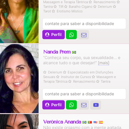
Massagem e Terapia Tântrica
Renascimento
Tantra
TIR
Baralho Cigano
Delerium
Tarot
Erotismo Místico
contate para saber a disponibilidade
Perfil
Nanda Prem
"Conheça seu corpo, sua sexualidade... e
alcance tudo o que desejar!"
[mais]
Delerium
Especializado em Disfunções
Sexuais
Instrutor de Cursos
Massagem e
Terapia Tântrica
Renascimento
Tantra
contate para saber a disponibilidade
Perfil
Verônica Ananda
Não existe orgasmo com a mente agitada.