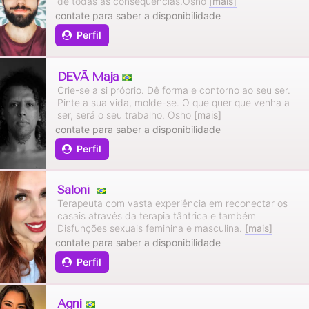
de todas as consequências.Osho
[mais]
contate para saber a disponibilidade
Perfil
DEVĀ Mājā
Crie-se a si próprio. Dê forma e contorno ao seu ser.
Pinte a sua vida, molde-se. O que quer que venha a
ser, será o seu trabalho. Osho
[mais]
contate para saber a disponibilidade
Perfil
Saloní
Terapeuta com vasta experiência em reconectar os
casais através da terapia tântrica e também
Disfunções sexuais feminina e masculina.
[mais]
contate para saber a disponibilidade
Perfil
Agni