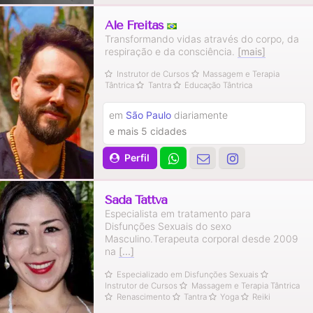
Ale Freitas
Transformando vidas através do corpo, da
respiração e da consciência.
[mais]
Instrutor de Cursos
Massagem e Terapia
Tântrica
Tantra
Educação Tântrica
em
São Paulo
diariamente
e mais 5 cidades
Perfil
Sada Tattva
Especialista em tratamento para
Disfunções Sexuais do sexo
Masculino.Terapeuta corporal desde 2009
na
[...]
Especializado em Disfunções Sexuais
Instrutor de Cursos
Massagem e Terapia Tântrica
Renascimento
Tantra
Yoga
Reiki