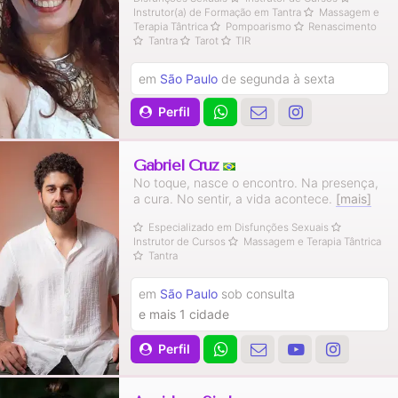
Instrutor(a) de Formação em Tantra
Massagem e
Terapia Tântrica
Pompoarismo
Renascimento
Tantra
Tarot
TIR
em
São Paulo
de segunda à sexta
Perfil
Gabriel Cruz
No toque, nasce o encontro. Na presença,
a cura. No sentir, a vida acontece.
[mais]
Especializado em Disfunções Sexuais
Instrutor de Cursos
Massagem e Terapia Tântrica
Tantra
em
São Paulo
sob consulta
e mais 1 cidade
Perfil