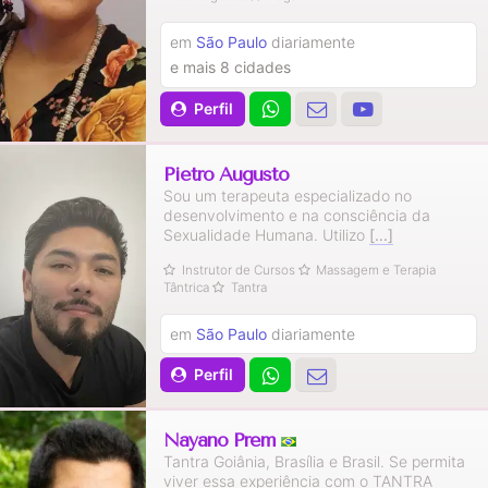
em
São Paulo
diariamente
e mais 8 cidades
Perfil
Pietro Augusto
Sou um terapeuta especializado no
desenvolvimento e na consciência da
Sexualidade Humana. Utilizo
[...]
Instrutor de Cursos
Massagem e Terapia
Tântrica
Tantra
em
São Paulo
diariamente
Perfil
Nayano Prem
Tantra Goiânia, Brasília e Brasil. Se permita
viver essa experiência com o TANTRA