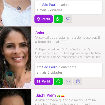
em
São Paulo
diariamente
e mais 2 cidades
Perfil
Asha
"A sexualidade está na raiz do nosso ser. É
a fonte das mais
[...]
Especializado em Disfunções Sexuais
Instrutor de Cursos
Massagem e Terapia Tântrica
Pompoarismo
Renascimento
Tantra
TIR
em
São Paulo
diariamente
e mais 5 cidades
Perfil
Budhi Prem
A vida começa quando o medo Termina.
Carinho, Silêncio e Presença!
[mais]