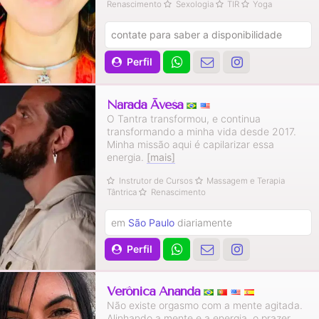
Renascimento
Sexologia
TIR
Yoga
contate para saber a disponibilidade
Perfil
Nārada Āveśa
O Tantra transformou, e continua
transformando a minha vida desde 2017.
Minha missão aqui é capilarizar essa
energia.
[mais]
Instrutor de Cursos
Massagem e Terapia
Tântrica
Renascimento
em
São Paulo
diariamente
Perfil
Verônica Ananda
Não existe orgasmo com a mente agitada.
Alinhando a mente e a energia, o prazer