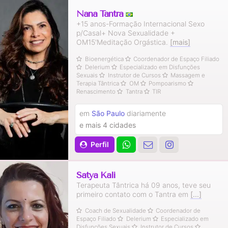
Nana Tantra
+15 anos-Formação Internacional Sexo
p/Casal+ Nova Sexualidade +
OM15'Meditação Orgástica.
[mais]
Bioenergética
Coordenador de Espaço Filiado
Delerium
Especializado em Disfunções
Sexuais
Instrutor de Cursos
Massagem e
Terapia Tântrica
OM
Pompoarismo
Renascimento
Tantra
TIR
em
São Paulo
diariamente
e mais 4 cidades
Perfil
Satya Kali
Terapeuta Tântrica há 09 anos, teve seu
primeiro contato com o Tantra em
[...]
Coach de Sexualidade
Coordenador de
Espaço Filiado
Delerium
Especializado em
Disfunções Sexuais
Instrutor de Cursos