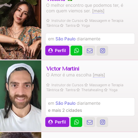
O melhor encontro que podemos ter, é
com quem viemos ser.
[mais]
Instrutor de Cursos
Massagem e Terapia
Tântrica
Tantra
Yoga
em
São Paulo
diariamente
Perfil
Victor Martini
O Amor é uma escolha
[mais]
Instrutor de Cursos
Massagem e Terapia
Tântrica
Tantra
Thetahealing
Yoga
em
São Paulo
diariamente
e mais 2 cidades
Perfil