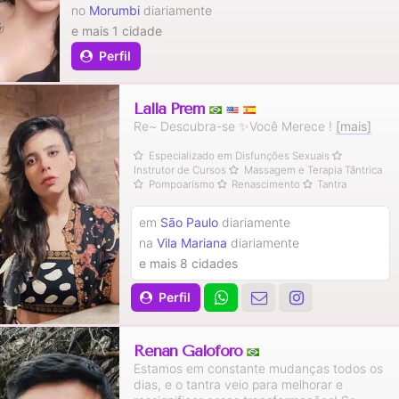
no
Morumbi
diariamente
e mais 1 cidade
Perfil
Lalla Prem
Re~ Descubra-se ✨Você Merece !
[mais]
Especializado em Disfunções Sexuais
Instrutor de Cursos
Massagem e Terapia Tântrica
Pompoarismo
Renascimento
Tantra
em
São Paulo
diariamente
na
Vila Mariana
diariamente
e mais 8 cidades
Perfil
Renan Galoforo
Estamos em constante mudanças todos os
dias, e o tantra veio para melhorar e