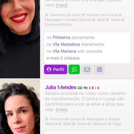
vem!
[mais]
Caminhos do Amor
Instrutor de Cursos
Massagem e Terapia Tântrica
Reiki
Tantra
Erotismo Místico
no
Pinheiros
diariamente
na
Vila Madalena
diariamente
na
Vila Mariana
sob consulta
e mais 2 cidades
Perfil
Júlia Mendes
Sempre acreditei no corpo como caminho
de transformação. O tantra e o yoga são
caminhos para você se amar e amar sua
vida.
[mais]
Instrutor de Cursos
Massagem e Terapia
Tântrica
Reiki
Tantra
Delerium
Yoga