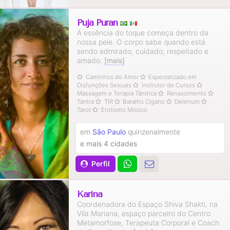
Puja Puran
A essência do toque começa dentro da
nossa pele. O corpo sabe quando está
sendo admirado, cuidado, respeitado e
amado.
[mais]
Caminhos do Amor
Especializado em
Disfunções Sexuais
Instrutor de Cursos
Massagem e Terapia Tântrica
Renascimento
Tantra
TIR
Baralho Cigano
Delerium
Tarot
Erotismo Místico
em
São Paulo
quinzenalmente
e mais 4 cidades
Perfil
Karina
Coordenadora do Espaço Shiva Shakti, na
Vila Mariana, espaço parceiro do Centro
Metamorfose, Terapeuta Corporal e Coach