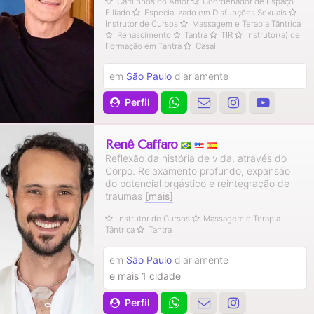
Caminhos do Amor
Coordenador de Espaço
Filiado
Especializado em Disfunções Sexuais
Instrutor de Cursos
Massagem e Terapia Tântrica
Renascimento
Tantra
TIR
Instrutor(a) de
Formação em Tantra
Casal
em
São Paulo
diariamente
Perfil
Renê Caffaro
Reflexão da história de vida, através do
Corpo. Relaxamento profundo, expansão
do potencial orgástico e reintegração de
traumas
[mais]
Instrutor de Cursos
Massagem e Terapia
Tântrica
Tantra
em
São Paulo
diariamente
e mais 1 cidade
Perfil