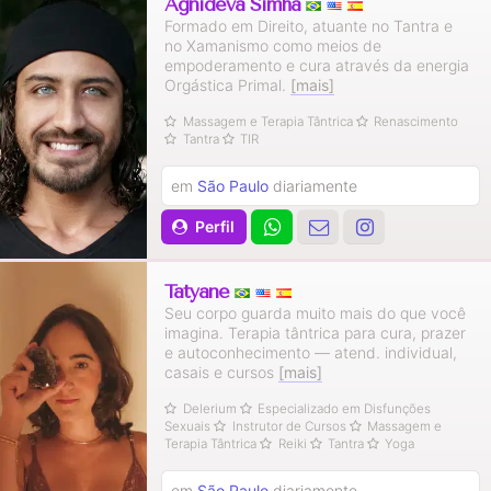
Agnideva Simha
Formado em Direito, atuante no Tantra e
no Xamanismo como meios de
empoderamento e cura através da energia
Orgástica Primal.
[mais]
Massagem e Terapia Tântrica
Renascimento
Tantra
TIR
em
São Paulo
diariamente
Perfil
Tatyane
Seu corpo guarda muito mais do que você
imagina. Terapia tântrica para cura, prazer
e autoconhecimento — atend. individual,
casais e cursos
[mais]
Delerium
Especializado em Disfunções
Sexuais
Instrutor de Cursos
Massagem e
Terapia Tântrica
Reiki
Tantra
Yoga
em
São Paulo
diariamente