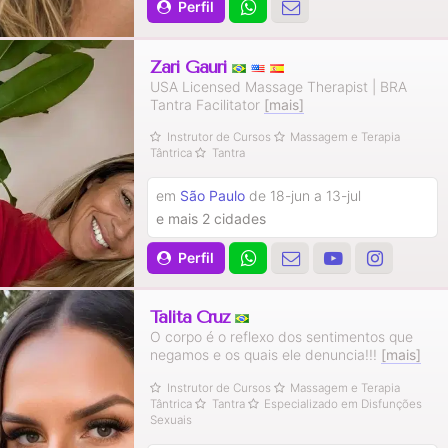
Perfil
Zari Gauri
USA Licensed Massage Therapist | BRA
Tantra Facilitator
[mais]
Instrutor de Cursos
Massagem e Terapia
Tântrica
Tantra
em
São Paulo
de 18-jun a 13-jul
e mais 2 cidades
Perfil
Talita Cruz
O corpo é o reflexo dos sentimentos que
negamos e os quais ele denuncia!!!
[mais]
Instrutor de Cursos
Massagem e Terapia
Tântrica
Tantra
Especializado em Disfunções
Sexuais