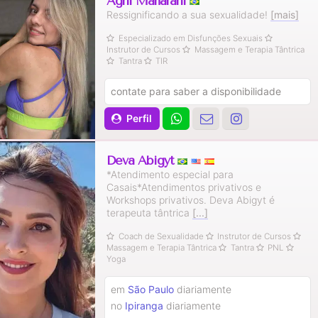
Agni Maharani
Ressignificando a sua sexualidade!
[mais]
Especializado em Disfunções Sexuais
Instrutor de Cursos
Massagem e Terapia Tântrica
Tantra
TIR
contate para saber a disponibilidade
Perfil
Deva Abigyt
*Atendimento especial para
Casais*Atendimentos privativos e
Workshops privativos. Deva Abigyt é
terapeuta tântrica
[...]
Coach de Sexualidade
Instrutor de Cursos
Massagem e Terapia Tântrica
Tantra
PNL
Yoga
em
São Paulo
diariamente
no
Ipiranga
diariamente