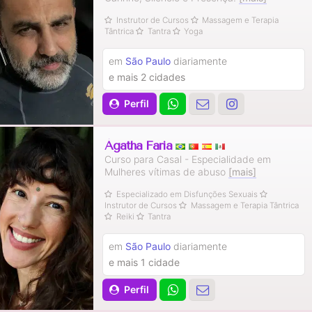
Instrutor de Cursos
Massagem e Terapia
Tântrica
Tantra
Yoga
em
São Paulo
diariamente
e mais 2 cidades
Perfil
Ágatha Faria
Curso para Casal - Especialidade em
Mulheres vítimas de abuso
[mais]
Especializado em Disfunções Sexuais
Instrutor de Cursos
Massagem e Terapia Tântrica
Reiki
Tantra
em
São Paulo
diariamente
e mais 1 cidade
Perfil