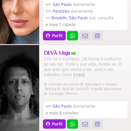
em
São Paulo
diariamente
Em
Perdizes
diariamente
no
Brooklin, São Paulo
sob consulta
e mais 1 cidade
Perfil
DEVĀ Mājā
Crie-se a si próprio. Dê forma e contorno
ao seu ser. Pinte a sua vida, molde-se. O
que quer que venha a ser, será o seu
trabalho. Osho
[mais]
Instrutor de Cursos
Massagem e Terapia
Tântrica
Reiki
Tantra
Yoga
Ayurvédica
Educação Tântrica
em
São Paulo
diariamente
e mais 8 cidades
Perfil