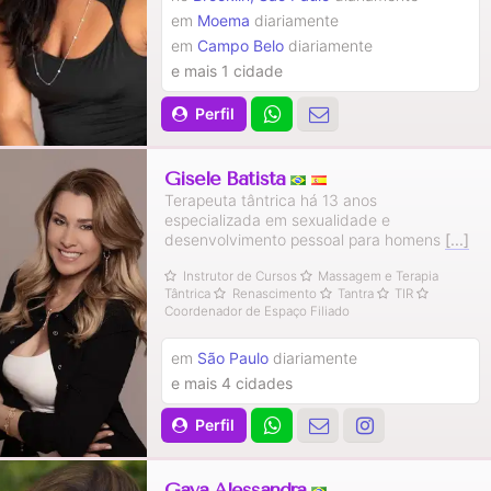
em
Moema
diariamente
em
Campo Belo
diariamente
e mais 1 cidade
Perfil
Gisele Batista
Terapeuta tântrica há 13 anos
especializada em sexualidade e
desenvolvimento pessoal para homens
[...]
Instrutor de Cursos
Massagem e Terapia
Tântrica
Renascimento
Tantra
TIR
Coordenador de Espaço Filiado
em
São Paulo
diariamente
e mais 4 cidades
Perfil
Gaya Alessandra