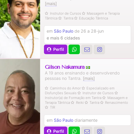
[mais]
Instrutor de Cursos
Massagem e Terapia
Tântrica
Tantra
Educação Tântrica
em
São Paulo
de 26 a 28-jun
e mais 6 cidades
Perfil
Gilson Nakamura
A 19 anos ensinando e desenvolvendo
pessoas no Tantra.
[mais]
Caminhos do Amor
Especializado em
Disfunções Sexuais
Instrutor de Cursos
Instrutor(a) de Formação em Tantra
Massagem e
Terapia Tântrica
Reiki
Tantra
Renascimento
TIR
em
São Paulo
diariamente
Perfil