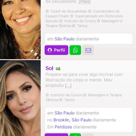
de Sexualidade.
[mais]
Coach de Sexualidade
Coordenador de
Espaço Filiado
Especializado em Disfunções
Sexuais
Instrutor de Cursos
Massagem e
Terapia Tântrica
Tantra
em
São Paulo
diariamente
Perfil
Sol
Prepare-se para viver algo incrível com
libertação de corpo e mente. Meu
propósito
[...]
Instrutor de Cursos
Massagem e Terapia
Tântrica
Tantra
em
São Paulo
diariamente
no
Brooklin, São Paulo
diariamente
Em
Perdizes
diariamente