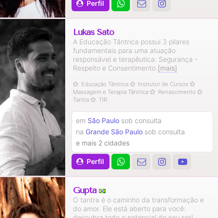
Perfil
Lukas Sato
A Educação Tântrica possui 3 pilares
fundamentais para uma atuação
responsável e terapêutica: Segurança -
Respeito e Consentimento
[mais]
Educação Tântrica
Instrutor de Cursos
Massagem e Terapia Tântrica
Renascimento
Tantra
TIR
em
São Paulo
sob consulta
na
Grande São Paulo
sob consulta
e mais 2 cidades
Perfil
Gupta
O tantra é o caminho da transformação e
do amor. Ele está aberto para você:
descubra todo o potencial do seu ser!