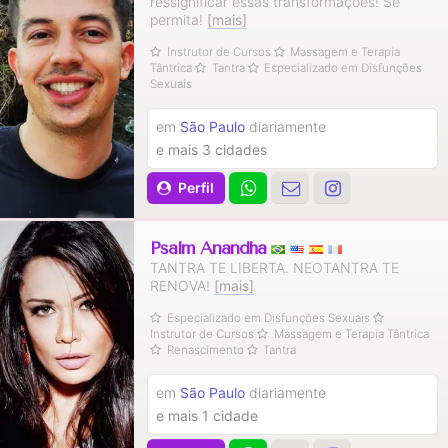
ressignificar essas transformações! Se
permita!
[mais]
Instrutor de Cursos
Massagem e Terapia
Tântrica
Tantra
Especializado em Disfunções
Sexuais
em
São Paulo
diariamente
e mais 3 cidades
Perfil
Psalm Anandha
TANTRA TE LIBERTA. NEOTANTRA TE
RENOVA!
[mais]
Especializado em Disfunções Sexuais
Instrutor de Cursos
Massagem e Terapia Tântrica
Renascimento
Tantra
em
São Paulo
diariamente
e mais 1 cidade