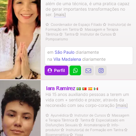
além de uma técnica, é uma pratica capaz
de gerar importantes transformações no
ser.
[mais]
Coordenador de Espaço Filiado
Instrutor(a) de
Formação em Tantra
Massagem e Terapia
Tântrica
Tantra
Instrutor de Cursos
Pompoarismo
em
São Paulo
diariamente
na
Vila Madalena
diariamente
Perfil
Iara Ramirez
Há 15 anos auxiliando pessoas a terem um
vida com + sentido e prazer, através da
reconexão com seu corpo-coração
[mais]
Ayurvédica
Instrutor de Cursos
Massagem
e Terapia Tântrica
Tantra
Especializado em
Disfunções Sexuais
Aromaterapia
Info-
produtor
Instrutor(a) de Formação em Tantra
Bioenergética
Yoga