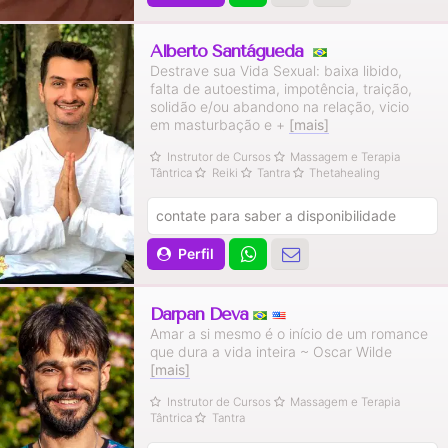
Alberto Santágueda
Destrave sua Vida Sexual: baixa libido,
falta de autoestima, impotência, traição,
solidão e/ou abandono na relação, vicio
em masturbação e +
[mais]
Instrutor de Cursos
Massagem e Terapia
Tântrica
Reiki
Tantra
Thetahealing
contate para saber a disponibilidade
Perfil
Darpan Deva
Amar a si mesmo é o início de um romance
que dura a vida inteira ~ Oscar Wilde
[mais]
Instrutor de Cursos
Massagem e Terapia
Tântrica
Tantra