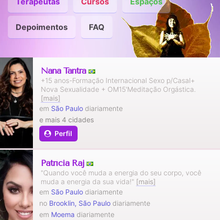
Terapeutas
Cursos
Espaços
Depoimentos
FAQ
Nana Tantra
+15 anos-Formação Internacional Sexo p/Casal+
Nova Sexualidade + OM15'Meditação Orgástica.
[mais]
em
São Paulo
diariamente
e mais 4 cidades
Perfil
Patrícia Raj
"Quando você muda a energia do seu corpo, você
muda a energia da sua vida!"
[mais]
em
São Paulo
diariamente
no
Brooklin, São Paulo
diariamente
em
Moema
diariamente