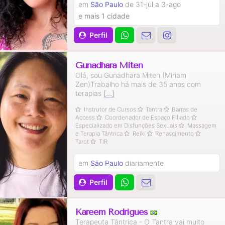
em
São Paulo
de 31-jul a 3-ago
e mais 1 cidade
Perfil
Gunadhara Miten
Olá, sou Gunadhara Miten (Miriam
Zen)Trabalho há mais de 35 anos com
terapias
[...]
Instrutor de Cursos
Tantra
Barras de
Access
Coordenador de Espaço Filiado
Especializado em Disfunções Sexuais
Massagem
e Terapia Tântrica
Reiki
Renascimento
Tarot
TIR
em
São Paulo
diariamente
Perfil
Kareem Rodrigues
Terapeuta Tântrica - O Tantra vai muito