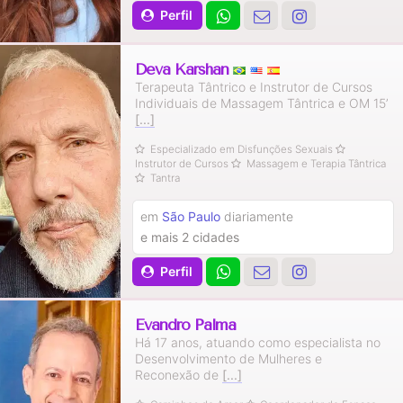
Perfil
Deva Karshan
Terapeuta Tântrico e Instrutor de Cursos
Individuais de Massagem Tântrica e OM 15’
[...]
Especializado em Disfunções Sexuais
Instrutor de Cursos
Massagem e Terapia Tântrica
Tantra
em
São Paulo
diariamente
e mais 2 cidades
Perfil
Evandro Palma
Há 17 anos, atuando como especialista no
Desenvolvimento de Mulheres e
Reconexão de
[...]