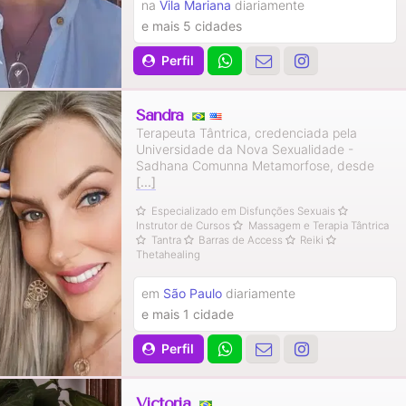
na
Vila Mariana
diariamente
e mais 5 cidades
Perfil
Sandra
Terapeuta Tântrica, credenciada pela
Universidade da Nova Sexualidade -
Sadhana Comunna Metamorfose, desde
[...]
Especializado em Disfunções Sexuais
Instrutor de Cursos
Massagem e Terapia Tântrica
Tantra
Barras de Access
Reiki
Thetahealing
em
São Paulo
diariamente
e mais 1 cidade
Perfil
Victoria