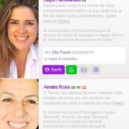
Desenvolver uma nova forma de viver,
compreendendo melhor a sua essência, a
fim de obter auto conhecimento, poder
pessoal
[mais]
Especializado em Disfunções Sexuais
Instrutor de Cursos
Massagem e Terapia Tântrica
Pompoarismo
Renascimento
Tantra
em
São Paulo
diariamente
e mais 4 cidades
Perfil
Amara Ross
O Tantra nos apresenta uma maneira mais
simples de viver por um caminho da
expansão do amor e deleite da vida!
[mais]
Instrutor de Cursos
Massagem e Terapia
Tântrica
Tantra
Educação Tântrica
Instrutor(a) de Formação em Tantra
Especializado em Disfunções Sexuais