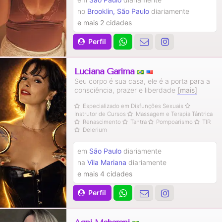
no
Brooklin, São Paulo
diariamente
e mais 2 cidades
Perfil
Luciana Garima
Seu corpo é sua casa, ele é a porta para a
consciência, prazer e liberdade
[mais]
Especializado em Disfunções Sexuais
Instrutor de Cursos
Massagem e Terapia Tântrica
Renascimento
Tantra
Pompoarismo
TIR
Delerium
em
São Paulo
diariamente
na
Vila Mariana
diariamente
e mais 4 cidades
Perfil