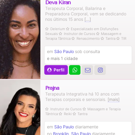
Deva Kiran
Terapeuta Corporal, Bailarina e
Preparadora Corporal, vem se dedicando
nos últimos 15 anos
[...]
Delerium
Especializado em Disfunções
Sexuais
Instrutor de Cursos
Massagem e
Terapia Tântrica
Renascimento
Tantra
TIR
em
São Paulo
sob consulta
e mais 1 cidade
Perfil
Prajna
Terapeuta Integrativa há 10 anos com
Terapias corporais e sensoriais.
[mais]
Instrutor de Cursos
Massagem e Terapia
Tântrica
Reiki
Tantra
em
São Paulo
diariamente
no
Brooklin, São Paulo
diariamente