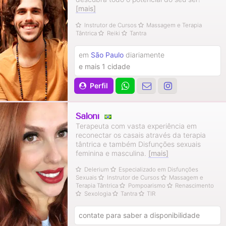
[mais]
Instrutor de Cursos
Massagem e Terapia
Tântrica
Reiki
Tantra
em
São Paulo
diariamente
e mais 1 cidade
Perfil
Saloní
Terapeuta com vasta experiência em
reconectar os casais através da terapia
tântrica e também Disfunções sexuais
feminina e masculina.
[mais]
Delerium
Especializado em Disfunções
Sexuais
Instrutor de Cursos
Massagem e
Terapia Tântrica
Pompoarismo
Renascimento
Sexologia
Tantra
TIR
contate para saber a disponibilidade