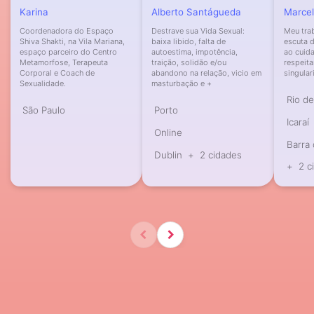
Karina
Alberto Santágueda
Marcel
Coordenadora do Espaço
Destrave sua Vida Sexual:
Meu trab
Shiva Shakti, na Vila Mariana,
baixa libido, falta de
escuta d
espaço parceiro do Centro
autoestima, impotência,
ao cuid
Metamorfose, Terapeuta
traição, solidão e/ou
respeita
Corporal e Coach de
abandono na relação, vicio em
singular
Sexualidade.
masturbação e +
Rio de
São Paulo
Porto
Icaraí
Online
Barra 
Dublin
+
2 cidades
+
2 c