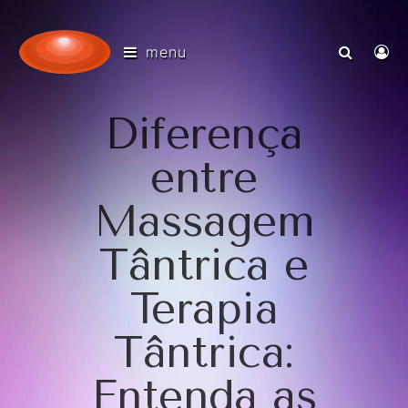
menu
Diferença
entre
Massagem
Tântrica e
Terapia
Tântrica:
Entenda as