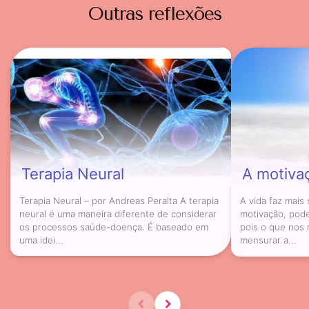
Outras reflexões
Terapia Neural
A motivaç
Terapia Neural – por Andreas Peralta A terapia
A vida faz mai
neural é uma maneira diferente de considerar
motivação, pod
os processos saúde-doença. É baseado em
pois o que nos
uma idei...
mensurar a...