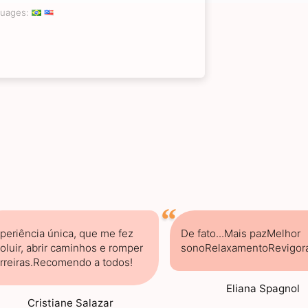
guages:
periência única, que me fez
De fato...Mais pazMelhor
oluir, abrir caminhos e romper
sonoRelaxamentoRevigor
rreiras.Recomendo a todos!
Eliana Spagnol
Cristiane Salazar