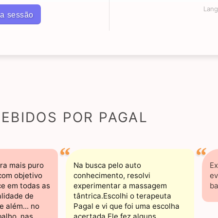
Lan
a sessão
EBIDOS POR PAGAL
ra mais puro
Na busca pelo auto
Ex
com objetivo
conhecimento, resolvi
ev
ce em todas as
experimentar a massagem
ba
alidade de
tântrica.Escolhi o terapeuta
e além... no
Pagal e vi que foi uma escolha
balho, nas
acertada.Ele fez alguns