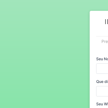
Pre
Seu 
Que di
Seu W