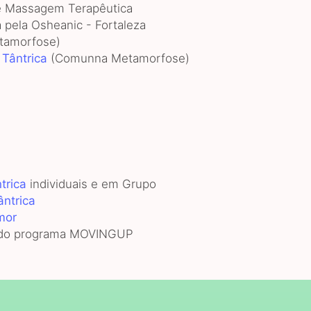
e Massagem Terapêutica
 pela Osheanic - Fortaleza
amorfose)
Tântrica
(Comunna Metamorfose)
trica
individuais e em Grupo
ntrica
mor
r do programa MOVINGUP