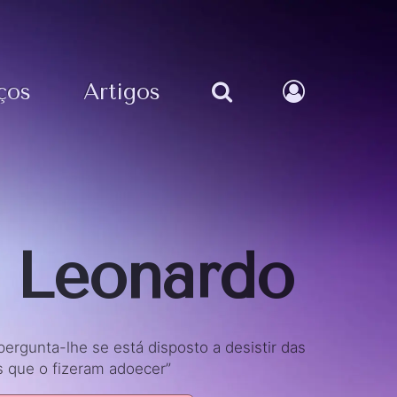
ços
Artigos
l Leonardo
pergunta-lhe se está disposto a desistir das
s que o fizeram adoecer”