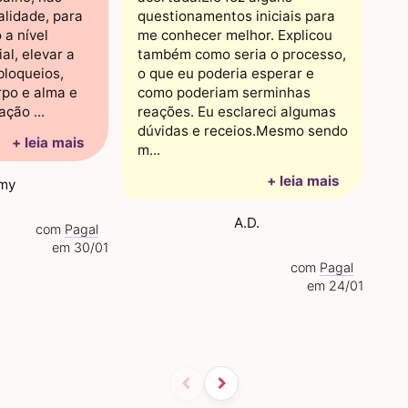
alidade, para
questionamentos iniciais para
 a nível
me conhecer melhor. Explicou
al, elevar a
também como seria o processo,
bloqueios,
o que eu poderia esperar e
rpo e alma e
como poderiam serminhas
ção ...
reações. Eu esclareci algumas
dúvidas e receios.Mesmo sendo
+ leia mais
m...
+ leia mais
my
A.D.
com
Pagal
em 30/01
com
Pagal
em 24/01