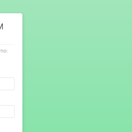
M
rno: