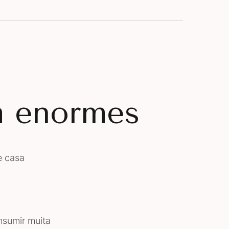
m enormes
e casa
nsumir muita