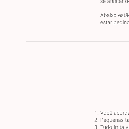
se afastar 
Abaixo estã
estar pedin
Você acorda
Pequenas t
Tudo irrita 