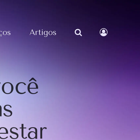
ços
Artigos
você
as
estar