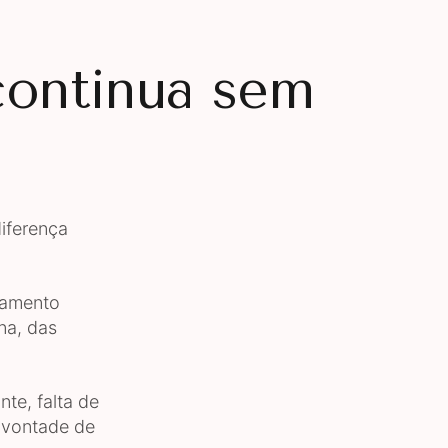
continua sem
iferença
tamento
na, das
nte, falta de
é vontade de