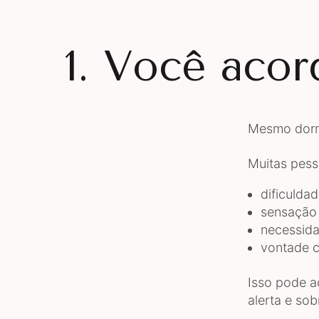
1. Você acor
Mesmo dormi
Muitas pess
dificulda
sensação 
necessida
vontade c
Isso pode a
alerta e so