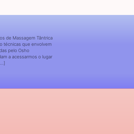
sos de Massagem Tântrica
ão técnicas que envolvem
idas pelo Osho
udam a acessarmos o lugar
..]