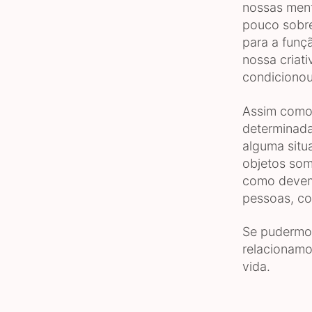
nossas men
pouco sobre
para a funç
nossa criat
condicionou
Assim como 
determinada
alguma situ
objetos som
como devemo
pessoas, co
Se pudermos
relacionamo
vida.