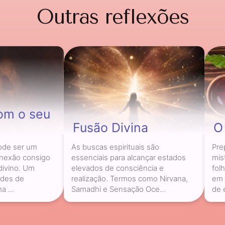
Outras reflexões
com o seu
Fusão Divina
O
pode ser um
As buscas espirituais são
Pre
onexão consigo
essenciais para alcançar estados
mis
ivino. Um
elevados de consciência e
fol
ades de
realização. Termos como Nirvana,
em 
 ...
Samadhi e Sensação Oce...
de 