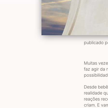
publicado 
Muitas veze
faz agir da
possibilida
Desde bebê
realidade 
reações rec
criam. E va