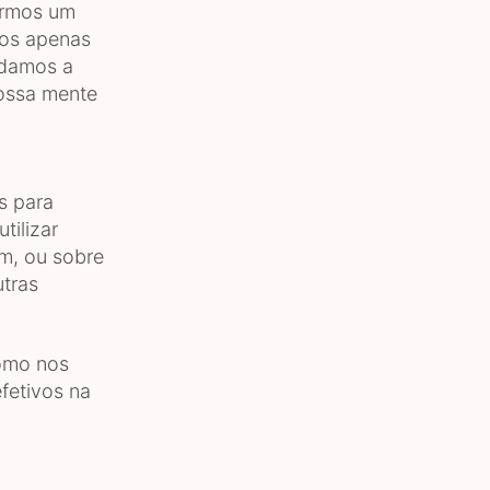
armos um
mos apenas
odamos a
nossa mente
s para
ilizar
m, ou sobre
tras
como nos
fetivos na