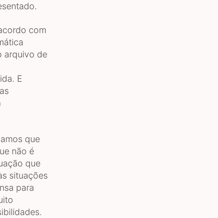
esentado.
 acordo com
mática
o arquivo de
ida. E
 as
á
lgamos que
que não é
ituação que
às situações
nsa para
ito
bilidades.