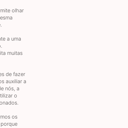
mite olhar
 mesma
.
nte a uma
.
ita muitas
s de fazer
 auxiliar a
de nós, a
ilizar o
ionados.
rmos os
r porque