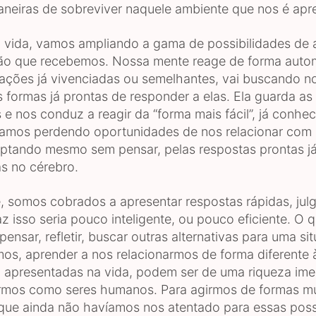
neiras de sobreviver naquele ambiente que nos é apr
 vida, vamos ampliando a gama de possibilidades de
ão que recebemos. Nossa mente reage de forma auto
uações já vivenciadas ou semelhantes, vai buscando n
 formas já prontas de responder a elas. Ela guarda as
e nos conduz a reagir da “forma mais fácil”, já conhec
amos perdendo oportunidades de nos relacionar com
optando mesmo sem pensar, pelas respostas prontas j
s no cérebro.
, somos cobrados a apresentar respostas rápidas, ju
z isso seria pouco inteligente, ou pouco eficiente. O 
ensar, refletir, buscar outras alternativas para uma s
os, aprender a nos relacionarmos de forma diferente 
 apresentadas na vida, podem ser de uma riqueza ime
rmos como seres humanos. Para agirmos de formas mu
que ainda não havíamos nos atentado para essas possi