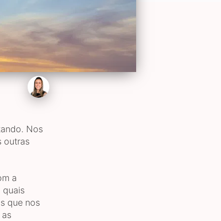
itando. Nos
 outras
om a
 quais
as que nos
 as