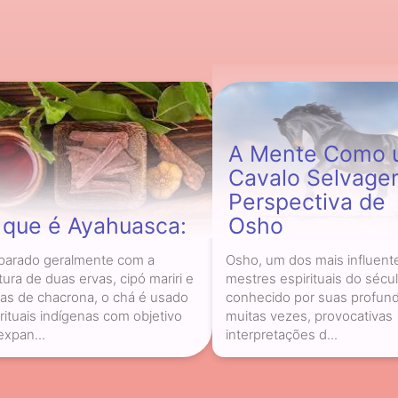
A Mente Como 
Cavalo Selvage
Perspectiva de
 que é Ayahuasca:
Osho
parado geralmente com a
Osho, um dos mais influent
tura de duas ervas, cipó mariri e
mestres espirituais do sécul
has de chacrona, o chá é usado
conhecido por suas profund
rituais indígenas com objetivo
muitas vezes, provocativas
expan...
interpretações d...