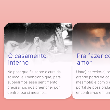
O casamento
Pra fazer 
interno
amor
No post que fiz sobre a cura da
Um(a) parceiro(a) 
solidão, eu menciono que, para
grande portal de c
superarmos esse sentimento,
mesmo(a) e com o d
precisamos nos preencher por
portal de possibilid
dentro, por si mesmo...
encontrar-se em uma