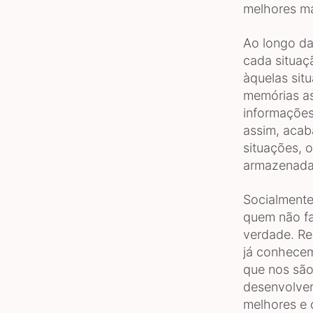
melhores ma
Ao longo da
cada situaç
àquelas sit
memórias as
informações 
assim, acab
situações, 
armazenada
Socialmente
quem não fa
verdade. Rep
já conhecem
que nos são
desenvolve
melhores e 