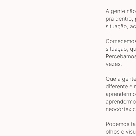
A gente não
pra dentro,
situação, a
Comecemos a
situação, qu
Percebamos 
vezes.
Que a gente
diferente e
aprendermos
aprendermos
neocórtex c
Podemos fac
olhos e vis