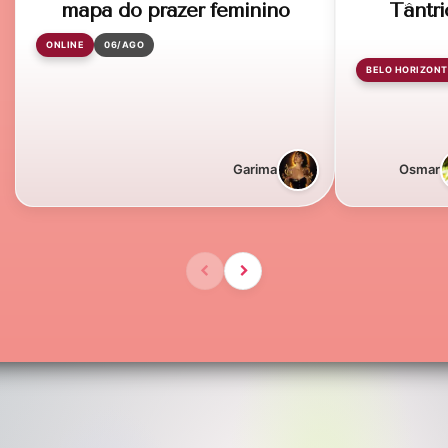
mapa do prazer feminino
Tântri
ONLINE
06/AGO
BELO HORIZONT
Garima
Osmar