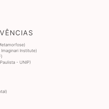
IVÊNCIAS
 Metamorfose)
Imaginari Institute)
F)
aulista - UNIP)
tal)