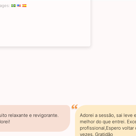
ages:
ito relaxante e revigorante.
Adorei a sessão, sai leve
orei!
melhor do que entrei. Exc
profissional,Espero voltar 
vezes, Gratidão