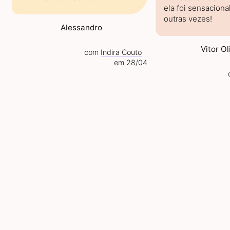
ela foi sensacional
outras vezes!
Alessandro
Vitor Ol
com
Indira Couto
em 28/04