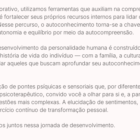
rativo, utilizamos ferramentas que auxiliam na comp
 é fortalecer seus próprios recursos internos para lidar
Nesse percurso, o autoconhecimento torna-se a chave
tonomia e equilíbrio por meio da autocompreensão.
nvolvimento da personalidade humana é construído a 
história de vida do indivíduo — com a família, a cultu
ar aqueles que buscam aprofundar seu autoconhecimen
ção de pontes psíquicas e sensoriais que, por diferent
sicoterapêutico, convido você a olhar para si e, a pa
uestões mais complexas. A elucidação de sentimentos
rcício contínuo de transformação pessoal.
os juntos nessa jornada de desenvolvimento.