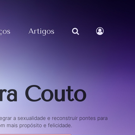
ços
Artigos
ira Couto
ntegrar a sexualidade e reconstruir pontes para
m mais propósito e felicidade.