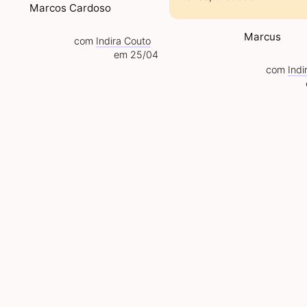
Marcos Cardoso
Marcus
com
Indira Couto
em 25/04
com
Indi