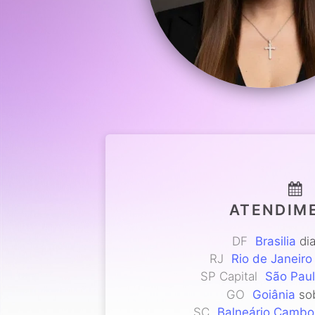
ATENDIM
DF
Brasilia
dia
RJ
Rio de Janeiro
SP Capital
São Pau
GO
Goiânia
sob
SC
Balneário Cambo