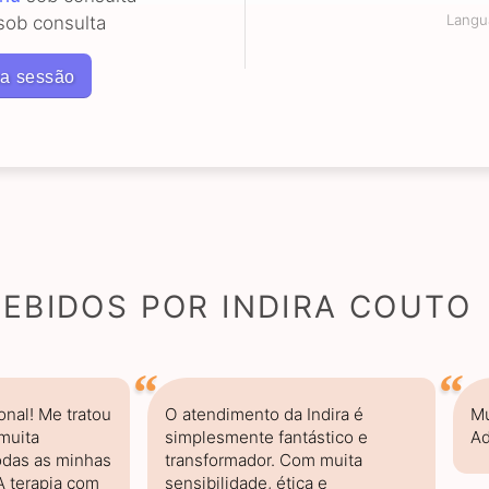
Langu
ob consulta
a sessão
EBIDOS POR INDIRA COUTO
onal! Me tratou
O atendimento da Indira é
Mu
muita
simplesmente fantástico e
Ad
odas as minhas
transformador. Com muita
 terapia com
sensibilidade, ética e