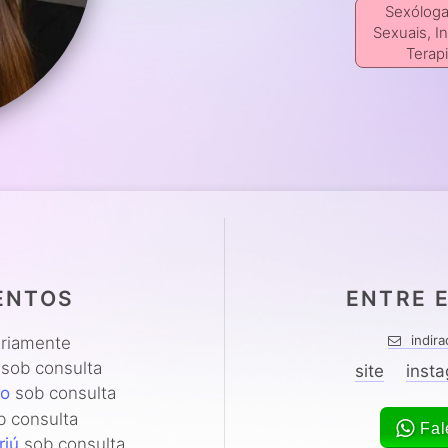
Sexóloga
Sexuais, I
Terapi
ENTOS
ENTRE 
indir
riamente
sob consulta
site
inst
lo
sob consulta
 consulta
Fal
riú
sob consulta