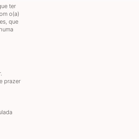
ue ter
om o(a)
ses, que
nhuma
.
e prazer
ulada