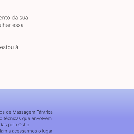
ento da sua
alhar essa
 estou à
sos de Massagem Tântrica
ão técnicas que envolvem
idas pelo Osho
udam a acessarmos o lugar