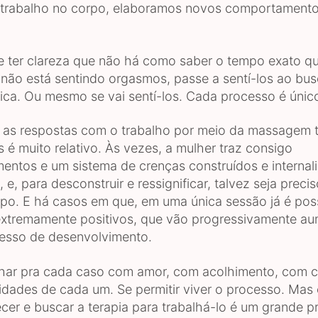
 trabalho no corpo, elaboramos novos comportamentos
e ter clareza que não há como saber o tempo exato q
não está sentindo orgasmos, passe a sentí-los ao bus
rica. Ou mesmo se vai sentí-los. Cada processo é únic
 as respostas com o trabalho por meio da massagem t
 é muito relativo. Às vezes, a mulher traz consigo
entos e um sistema de crenças construídos e internal
 e, para desconstruir e ressignificar, talvez seja prec
po. E há casos em que, em uma única sessão já é poss
extremamente positivos, que vão progressivamente a
esso de desenvolvimento.
lhar pra cada caso com amor, com acolhimento, com 
cidades de cada um. Se permitir viver o processo. Mas 
cer e buscar a terapia para trabalhá-lo é um grande p