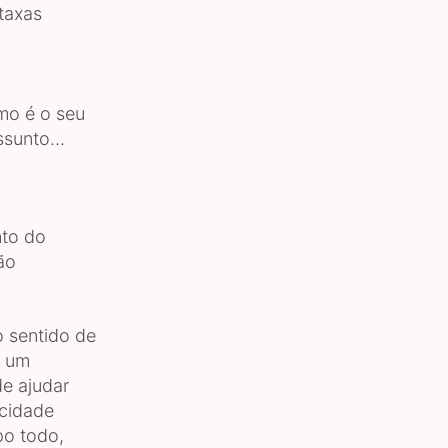
taxas
mo é o seu
sunto...
nto do
ão
o sentido de
á um
e ajudar
icidade
po todo,