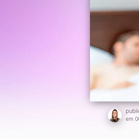
publ
em 0