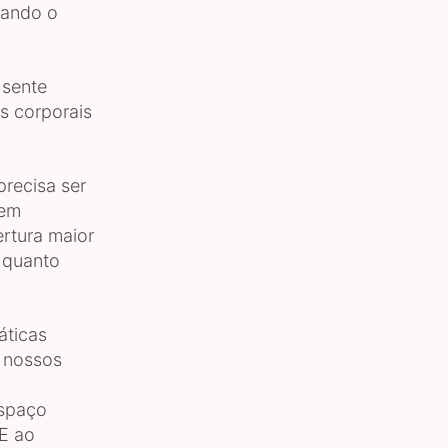
lando o
 sente
s corporais
precisa ser
bem
rtura maior
 quanto
áticas
s nossos
espaço
 E ao