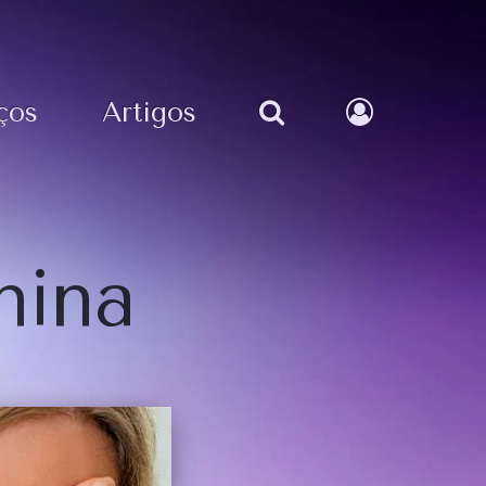
ços
Artigos
nina