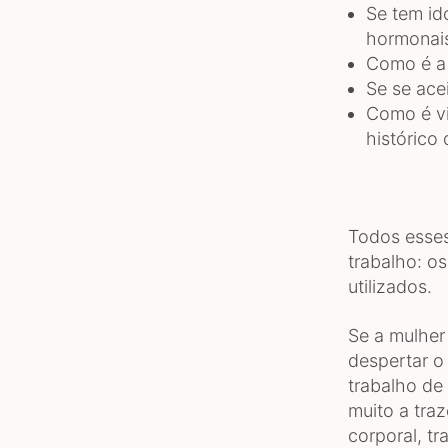
Se tem id
hormonais
Como é a 
Se se ace
Como é vi
histórico
Todos esses
trabalho: os
utilizados.
Se a mulher
despertar o
trabalho de
muito a traz
corporal, tr