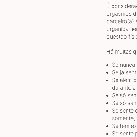
É considera
orgasmos d
parceiro(a) 
organicame
questão físi
Há muitas q
Se nunca 
Se já sen
Se além d
durante a
Se só sen
Se só sen
Se sente 
somente, 
Se tem ex
Se sente 