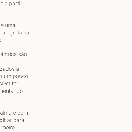
 a partir
ue uma
car ajuda na
o.
ântrica são
izados a
iso um pouco
ível ter
umentando
calma e com
olhar para
rimeiro