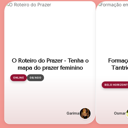
O Roteiro do Prazer - Tenha o
Formaç
mapa do prazer feminino
Tântri
ONLINE
08/AGO
BELO HORIZONT
Garima
Osmar